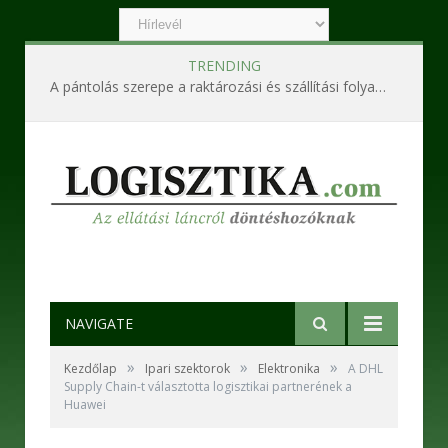
TRENDING
A pántolás szerepe a raktározási és szállítási folyamatokban
NAVIGATE
»
»
»
Kezdőlap
Ipari szektorok
Elektronika
A DHL
Supply Chain-t választotta logisztikai partnerének a
Huawei