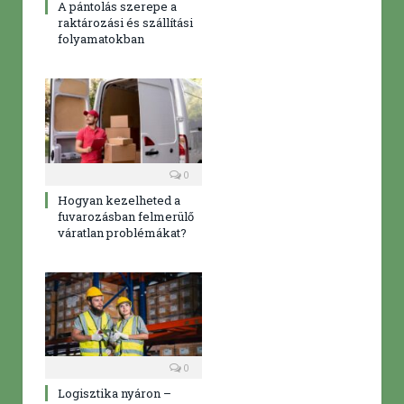
A pántolás szerepe a
raktározási és szállítási
folyamatokban
0
Hogyan kezelheted a
fuvarozásban felmerülő
váratlan problémákat?
0
Logisztika nyáron –