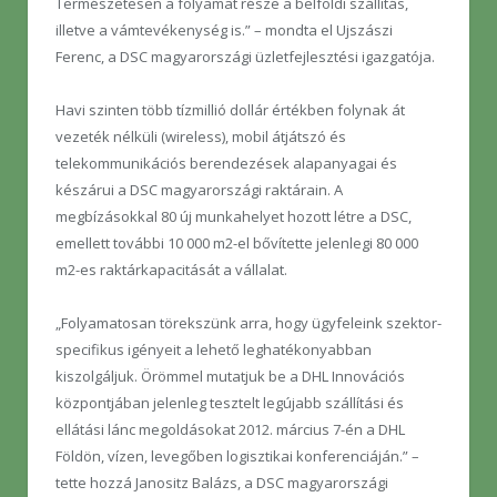
Természetesen a folyamat része a belföldi szállítás,
illetve a vámtevékenység is.” – mondta el Ujszászi
Ferenc, a DSC magyarországi üzletfejlesztési igazgatója.
Havi szinten több tízmillió dollár értékben folynak át
vezeték nélküli (wireless), mobil átjátszó és
telekommunikációs berendezések alapanyagai és
készárui a DSC magyarországi raktárain. A
megbízásokkal 80 új munkahelyet hozott létre a DSC,
emellett további 10 000 m2-el bővítette jelenlegi 80 000
m2-es raktárkapacitását a vállalat.
„Folyamatosan törekszünk arra, hogy ügyfeleink szektor-
specifikus igényeit a lehető leghatékonyabban
kiszolgáljuk. Örömmel mutatjuk be a DHL Innovációs
központjában jelenleg tesztelt legújabb szállítási és
ellátási lánc megoldásokat 2012. március 7-én a DHL
Földön, vízen, levegőben logisztikai konferenciáján.” –
tette hozzá Janositz Balázs, a DSC magyarországi