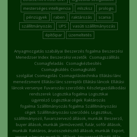
mesterséges intelligencia
mlszksz
prologis
pénzügyek
raben
raktározás
scania
szállítmányozás
UPS
vasúti szállítmányozás
építőipar
üzemeltetés
Anyagmozgatás szabályai
Beszerzés fogalma
Beszerzési
Menedzser Index
Beszerzési vezetők
Csomagszállítás
Csomagfeladás
Csomagkézbesítés
Csomagküldés
Csomagküldő
szolgálat
Csomagolás
Csomagolástechnika
Ellátási lánc
menedzsment
Ellátási lánc szereplői
Ellátási láncok
Ellátási
láncok versenye
Fuvarozási szerződés
Készletgazdálkodási
rendszerek
Logisztika fogalma
Logisztikai
ügyintéző
Logisztikai cégek
Raktározás
fogalma
Szállítmányozás fogalma
Szállítmányozási
cégek
Szállítmányozási szerződés
Logisztikus,
szállítmányozó, fuvarszervező állások, munkák
Beszerző,
buyer állások, munkák
Járművezető, futár, sofőr állások,
munkák
Raktáros, áruösszekészítő állások, munkák
Export,
import, vámügyi munkák, állások
Anyaggazdálkodó állás,