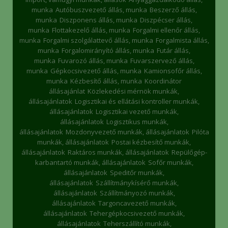
munka
Autóbuszvezető állás, munka
Beszerző állás,
munka
Diszponens állás, munka
Diszpécser állás,
munka
Flottakezelő állás, munka
Forgalmi ellenőr állás,
munka
Forgalmi szolgálattevő állás, munka
Forgalmista állás,
munka
Forgalomirányító állás, munka
Futár állás,
munka
Fuvarozó állás, munka
Fuvarszervező állás,
munka
Gépkocsivezető állás, munka
Kamionsofőr állás,
munka
Kézbesítő állás, munka
Koordinátor
állásajánlat
Közlekedési mérnök munkák,
állásajánlatok
Logisztikai és ellátási kontroller munkák,
állásajánlatok
Logisztikai vezető munkák,
állásajánlatok
Logisztikus munkák,
állásajánlatok
Mozdonyvezető munkák, állásajánlatok
Pilóta
munkák, állásajánlatok
Postai kézbesítő munkák,
állásajánlatok
Raktáros munkák, állásajánlatok
Repülőgép-
karbantartó munkák, állásajánlatok
Sofőr munkák,
állásajánlatok
Speditőr munkák,
állásajánlatok
Szállítmánykísérő munkák,
állásajánlatok
Szállítmányozó munkák,
állásajánlatok
Targoncavezető munkák,
állásajánlatok
Tehergépkocsivezető munkák,
állásajánlatok
Teherszállító munkák,