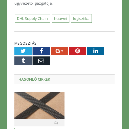
ügyvezető igazgatója.
DHL Supply Chain
huawei
logisztika
MEGOSZTÁS
Twitter
Facebook
Google+
Pinterest
LinkedIn
Tumblr
E-
mail
HASONLÓ CIKKEK
0