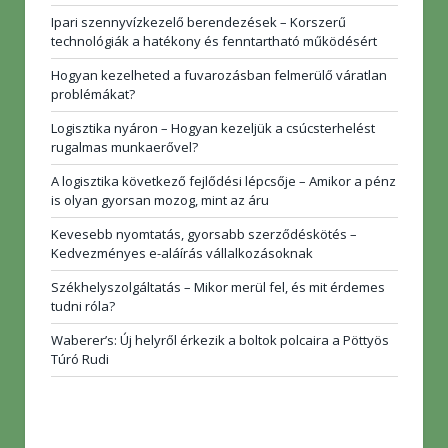
Ipari szennyvízkezelő berendezések – Korszerű
technológiák a hatékony és fenntartható működésért
Hogyan kezelheted a fuvarozásban felmerülő váratlan
problémákat?
Logisztika nyáron – Hogyan kezeljük a csúcsterhelést
rugalmas munkaerővel?
A logisztika következő fejlődési lépcsője – Amikor a pénz
is olyan gyorsan mozog, mint az áru
Kevesebb nyomtatás, gyorsabb szerződéskötés –
Kedvezményes e-aláírás vállalkozásoknak
Székhelyszolgáltatás – Mikor merül fel, és mit érdemes
tudni róla?
Waberer’s: Új helyről érkezik a boltok polcaira a Pöttyös
Túró Rudi