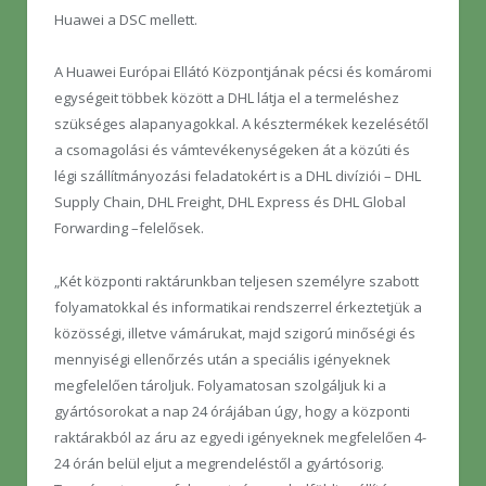
Huawei a DSC mellett.
A Huawei Európai Ellátó Központjának pécsi és komáromi
egységeit többek között a DHL látja el a termeléshez
szükséges alapanyagokkal. A késztermékek kezelésétől
a csomagolási és vámtevékenységeken át a közúti és
légi szállítmányozási feladatokért is a DHL divíziói – DHL
Supply Chain, DHL Freight, DHL Express és DHL Global
Forwarding –felelősek.
„Két központi raktárunkban teljesen személyre szabott
folyamatokkal és informatikai rendszerrel érkeztetjük a
közösségi, illetve vámárukat, majd szigorú minőségi és
mennyiségi ellenőrzés után a speciális igényeknek
megfelelően tároljuk. Folyamatosan szolgáljuk ki a
gyártósorokat a nap 24 órájában úgy, hogy a központi
raktárakból az áru az egyedi igényeknek megfelelően 4-
24 órán belül eljut a megrendeléstől a gyártósorig.