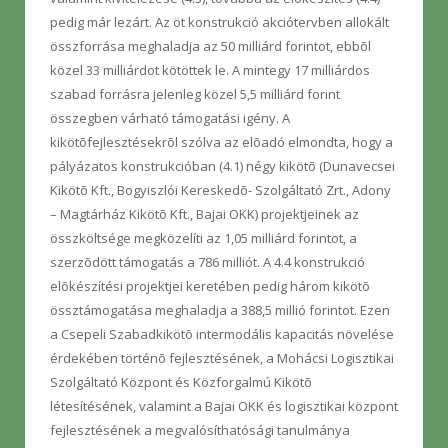
pedig már lezárt. Az öt konstrukció akciótervben allokált
összforrása meghaladja az 50 milliárd forintot, ebbõl
közel 33 milliárdot kötöttek le. A mintegy 17 milliárdos
szabad forrásra jelenleg közel 5,5 milliárd forint
összegben várható támogatási igény. A
kikötõfejlesztésekrõl szólva az elõadó elmondta, hogy a
pályázatos konstrukcióban (4.1) négy kikötõ (Dunavecsei
Kikötõ Kft., Bogyiszlói Kereskedõ- Szolgáltató Zrt., Adony
– Magtárház Kikötõ Kft., Bajai OKK) projektjeinek az
összköltsége megközelíti az 1,05 milliárd forintot, a
szerzõdött támogatás a 786 milliót. A 4.4 konstrukció
elõkészítési projektjei keretében pedig három kikötõ
össztámogatása meghaladja a 388,5 millió forintot. Ezen
a Csepeli Szabadkikötõ intermodális kapacitás növelése
érdekében történõ fejlesztésének, a Mohácsi Logisztikai
Szolgáltató Központ és Közforgalmú Kikötõ
létesítésének, valamint a Bajai OKK és logisztikai központ
fejlesztésének a megvalósíthatósági tanulmánya