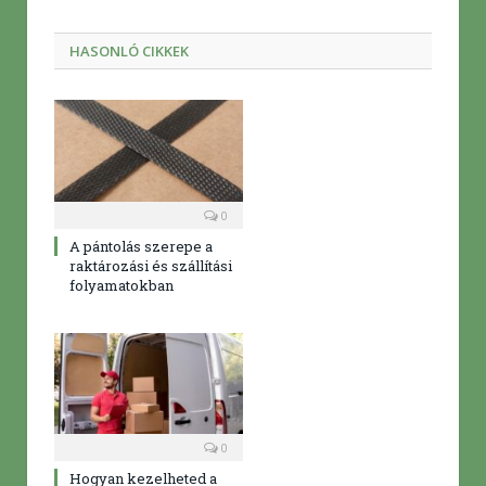
mail
HASONLÓ CIKKEK
0
A pántolás szerepe a
raktározási és szállítási
folyamatokban
0
Hogyan kezelheted a