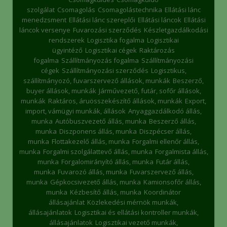
szolgálat
Csomagolás
Csomagolástechnika
Ellátási lánc
menedzsment
Ellátási lánc szereplői
Ellátási láncok
Ellátási
láncok versenye
Fuvarozási szerződés
Készletgazdálkodási
rendszerek
Logisztika fogalma
Logisztikai
ügyintéző
Logisztikai cégek
Raktározás
fogalma
Szállítmányozás fogalma
Szállítmányozási
cégek
Szállítmányozási szerződés
Logisztikus,
szállítmányozó, fuvarszervező állások, munkák
Beszerző,
buyer állások, munkák
Járművezető, futár, sofőr állások,
munkák
Raktáros, áruösszekészítő állások, munkák
Export,
import, vámügyi munkák, állások
Anyaggazdálkodó állás,
munka
Autóbuszvezető állás, munka
Beszerző állás,
munka
Diszponens állás, munka
Diszpécser állás,
munka
Flottakezelő állás, munka
Forgalmi ellenőr állás,
munka
Forgalmi szolgálattevő állás, munka
Forgalmista állás,
munka
Forgalomirányító állás, munka
Futár állás,
munka
Fuvarozó állás, munka
Fuvarszervező állás,
munka
Gépkocsivezető állás, munka
Kamionsofőr állás,
munka
Kézbesítő állás, munka
Koordinátor
állásajánlat
Közlekedési mérnök munkák,
állásajánlatok
Logisztikai és ellátási kontroller munkák,
állásajánlatok
Logisztikai vezető munkák,