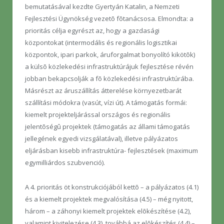
bemutatásával kezdte Gyertyán Katalin, a Nemzeti
Fejlesztési Ügynökség vezetõ fõtanácsosa. Elmondta: a
prioritás célja egyrészt az, hogy a gazdasági
központokat (intermodális és regionális logisztikai
központok, ipari parkok, áruforgalmat bonyolító kikötõk)
a külsõ közlekedési infrastruktúrájuk fejlesztése révén
jobban bekapcsolják a fõ közlekedési infrastruktúrába.
Másrészt az áruszállítás átterelése környezetbarát
szállítási módokra (vasút, vízi út). A támogatás formái:
kiemelt projekteljárással országos és regionális
jelentõségû projektek (támogatás az állami támogatás
jellegének egyedi vizsgálatával), illetve pályázatos
eljárásban kisebb infrastruktúra- fejlesztések (maximum
egymilliárdos szubvenció).
A 4. prioritás öt konstrukciójából kettõ – a pályázatos (4.1)
és a kiemelt projektek megvalósítása (4.5) – még nyitott,
három – a záhonyi kiemelt projektek elõkészítése (4.2),
valamint kivitelezése (4.3), továbbá az elõkészítés (4.4) –