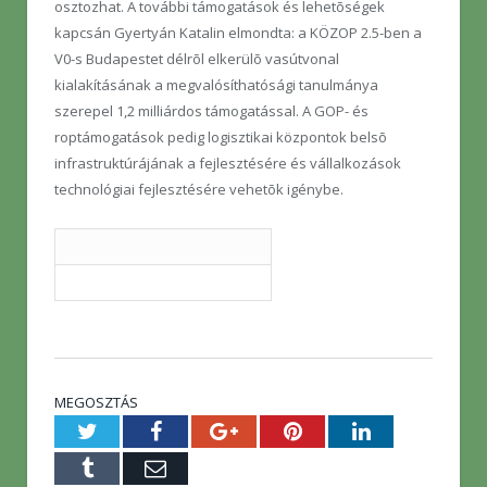
osztozhat. A további támogatások és lehetõségek
kapcsán Gyertyán Katalin elmondta: a KÖZOP 2.5-ben a
V0-s Budapestet délrõl elkerülõ vasútvonal
kialakításának a megvalósíthatósági tanulmánya
szerepel 1,2 milliárdos támogatással. A GOP- és
roptámogatások pedig logisztikai központok belsõ
infrastruktúrájának a fejlesztésére és vállalkozások
technológiai fejlesztésére vehetõk igénybe.
MEGOSZTÁS
Twitter
Facebook
Google+
Pinterest
LinkedIn
Tumblr
E-