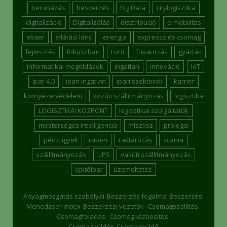
beruházás
beszerzés
Big Data
citylogisztika
digitalizáció
Digitalizálás
disztribúció
e-mobilitás
ekaer
ellátási lánc
energia
expressz és csomag
fejlesztés
fokuszban
Ford
fuvarozás
gyártás
informatikai megoldások
ingatlan
innováció
IoT
Ipar 4.0
ipari ingatlan
ipari szektorok
karrier
környezetvédelem
közúti szállítmányozás
logisztika
LOGISZTIKAI KÖZPONT
logisztikai szolgáltatók
mesterséges intelligencia
mlszksz
prologis
pénzügyek
raben
raktározás
scania
szállítmányozás
UPS
vasúti szállítmányozás
építőipar
üzemeltetés
Anyagmozgatás szabályai
Beszerzés fogalma
Beszerzési
Menedzser Index
Beszerzési vezetők
Csomagszállítás
Csomagfeladás
Csomagkézbesítés
Csomagküldés
Csomagküldő