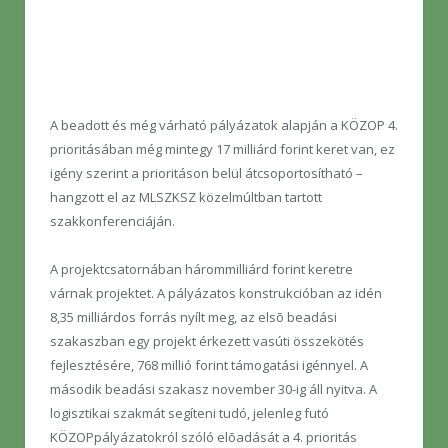
A beadott és még várható pályázatok alapján a KÖZOP 4.
prioritásában még mintegy 17 milliárd forint keret van, ez
igény szerint a prioritáson belül átcsoportosítható –
hangzott el az MLSZKSZ közelmúltban tartott
szakkonferenciáján.
A projektcsatornában hárommilliárd forint keretre
várnak projektet. A pályázatos konstrukcióban az idén
8,35 milliárdos forrás nyílt meg, az elsõ beadási
szakaszban egy projekt érkezett vasúti összekötés
fejlesztésére, 768 millió forint támogatási igénnyel. A
második beadási szakasz november 30-ig áll nyitva. A
logisztikai szakmát segíteni tudó, jelenleg futó
KÖZOPpályázatokról szóló elõadását a 4. prioritás