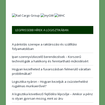
LEGFRISSEBB HÍREK A LOGISZTIKÁBAN
A pántolás szerepe a raktározási és szállítási
folyamatokban
Ipari szennyvízkezelő berendezések – Korszerű
technológiák a hatékony és fenntartható működésért
Hogyan kezelheted a fuvarozásban felmerülő váratlan
problémákat?
Logisztika nyáron – Hogyan kezeljük a csúcsterhelést
rugalmas munkaerővel?
A logisztika következő fejlődési lépcsője – Amikor a pénz
is olyan gyorsan mozog, mint az áru