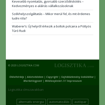
Kevesebb nyomtatás, gyorsabb szerződéskötés –
Kedvezményes e-aláírás vállalkozásoknak
Székhelyszolgáltatás – Mikor merül fel, és mit érdemes
tudni róla?
Waberer’s: Új helyről érkezik a boltok polcaira a Pöttyös
Túró Rudi
© 2020 LOGISZTIKA.COM
Oldaltérkép
|
Adatvédelem
|
Copyright
|
Sajtóközlemény beküldése
|
Marketingpont
|
Médiaajánlat /// Impresszum
Logisztika címszavakban
alternatív energia
automatizálás
autóipar