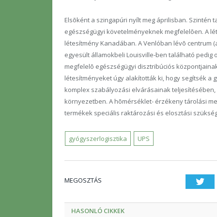
Elsõként a szingapúri nyílt meg áprilisban. Szintén 
egészségügyi követelményeknek megfelelõen. A létes
létesítmény Kanadában. A Venlóban lévõ centrum (a
egyesült államokbeli Louisville-ben található pedig 
megfelelõ egészségügyi disztribúciós központjainak
létesítményeket úgy alakították ki, hogy segítsék 
komplex szabályozási elvárásainak teljesítésében, va
környezetben. A hõmérséklet- érzékeny tárolási m
termékek speciális raktározási és elosztási szükségl
gyógyszerlogisztika
UPS
MEGOSZTÁS
Twi
HASONLÓ CIKKEK