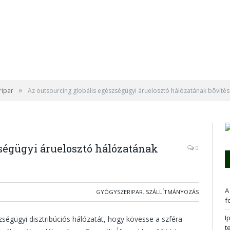
»
ripar
Az outsourcing globális egészségügyi áruelosztó hálózatának bõvítés
zségügyi áruelosztó hálózatának
0
A
GYÓGYSZERIPAR
,
SZÁLLÍTMÁNYOZÁS
f
I
zségügyi disztribúciós hálózatát, hogy kövesse a szféra
t