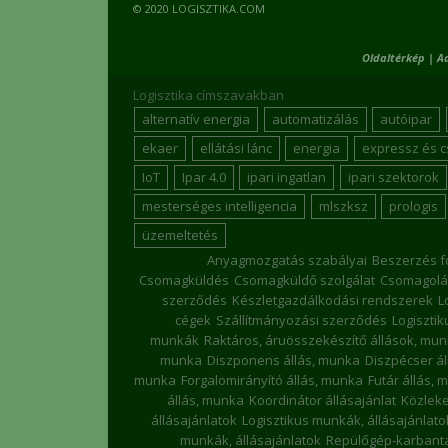
© 2020 LOGISZTIKA.COM
Oldaltérkép
|
A
Logisztika címszavakban
alternatív energia
automatizálás
autóipar
ekaer
ellátási lánc
energia
expressz és 
IoT
Ipar 4.0
ipari ingatlan
ipari szektorok
mesterséges intelligencia
mlszksz
prologis
üzemeltetés
Anyagmozgatás szabályai
Beszerzés f
Csomagküldés
Csomagküldő szolgálat
Csomagolá
szerződés
Készletgazdálkodási rendszerek
L
cégek
Szállítmányozási szerződés
Logiszti
munkák
Raktáros, áruösszekészítő állások, mu
munka
Diszponens állás, munka
Diszpécser á
munka
Forgalomirányító állás, munka
Futár állás, 
állás, munka
Koordinátor állásajánlat
Közleke
állásajánlatok
Logisztikus munkák, állásajánlato
munkák, állásajánlatok
Repülőgép-karbanta