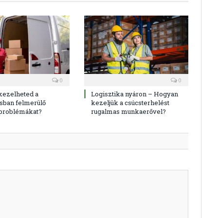
0
0
kezelheted a
Logisztika nyáron – Hogyan
sban felmerülő
kezeljük a csúcsterhelést
 problémákat?
rugalmas munkaerővel?