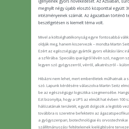
igényeinek gyors növekedését. Az Ázsiában, Eu
megnyílt négy újabb elosztó központtal együtt 30
intézményeinek számát. Az ágazatban történõ te
beszélgetésen is kiemelt téma volt.
Mivel a költséghatékonyság egyre fontosabbá válik
oldják meg, hanem kiszervezik – mondta Martin Seitz
Ezért az egészségügyi gyártók gyors ellátási lánc 
a szférába. Speciális iparágról lévén szó, nagyon 
legyen szó gyógyszerrõl, vérrõl, alkatrészrõl – külö
Hibázni nem lehet, mert emberéletek múlhatnak a s
szó. Lapunk kérdésére válaszolva Martin Seitz elmon
be az egészségügyi logisztika szegmensébe. Hangsúl
Ezt bizonyítja, hogy a UPS az elmúlt hat évben 100 
hálózatának területét, együtt dolgozik a legtöbb vez
továbbra is szeretne befektetni az ágazatspecifikus 
a gyógyszeripari, biotechnológiai és orvostechnika
szállítmányozási feltételeinek kielégítésére tervezet