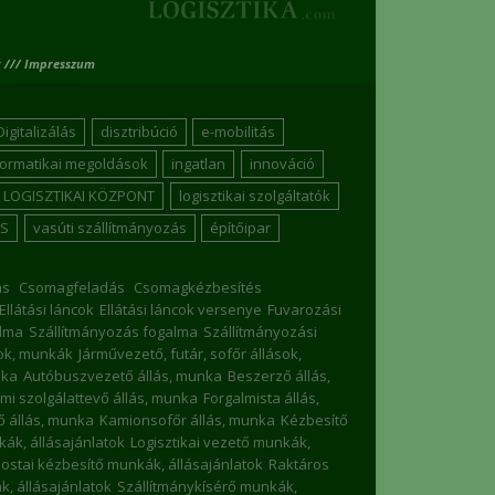
 /// Impresszum
Digitalizálás
disztribúció
e-mobilitás
formatikai megoldások
ingatlan
innováció
LOGISZTIKAI KÖZPONT
logisztikai szolgáltatók
S
vasúti szállítmányozás
építőipar
ás
Csomagfeladás
Csomagkézbesítés
Ellátási láncok
Ellátási láncok versenye
Fuvarozási
lma
Szállítmányozás fogalma
Szállítmányozási
sok, munkák
Járművezető, futár, sofőr állások,
nka
Autóbuszvezető állás, munka
Beszerző állás,
mi szolgálattevő állás, munka
Forgalmista állás,
 állás, munka
Kamionsofőr állás, munka
Kézbesítő
nkák, állásajánlatok
Logisztikai vezető munkák,
ostai kézbesítő munkák, állásajánlatok
Raktáros
, állásajánlatok
Szállítmánykísérő munkák,