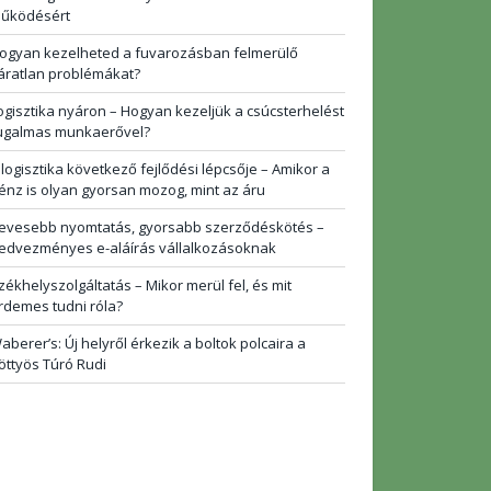
űködésért
ogyan kezelheted a fuvarozásban felmerülő
áratlan problémákat?
ogisztika nyáron – Hogyan kezeljük a csúcsterhelést
ugalmas munkaerővel?
 logisztika következő fejlődési lépcsője – Amikor a
énz is olyan gyorsan mozog, mint az áru
evesebb nyomtatás, gyorsabb szerződéskötés –
edvezményes e-aláírás vállalkozásoknak
zékhelyszolgáltatás – Mikor merül fel, és mit
rdemes tudni róla?
aberer’s: Új helyről érkezik a boltok polcaira a
öttyös Túró Rudi