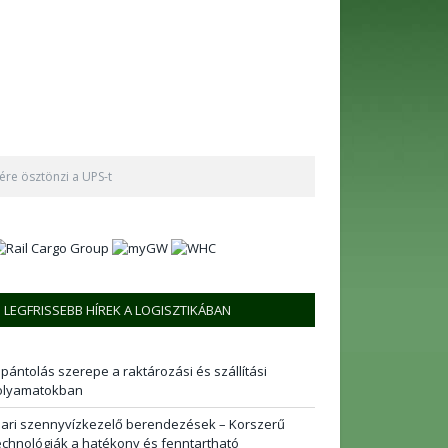
ére ösztönzi a UPS-t
LEGFRISSEBB HÍREK A LOGISZTIKÁBAN
 pántolás szerepe a raktározási és szállítási
olyamatokban
pari szennyvízkezelő berendezések – Korszerű
echnológiák a hatékony és fenntartható