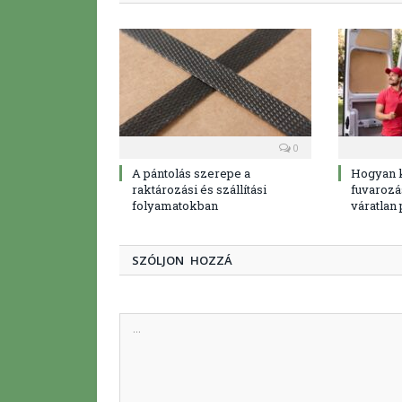
0
A pántolás szerepe a
Hogyan 
raktározási és szállítási
fuvarozá
folyamatokban
váratlan
SZÓLJON HOZZÁ