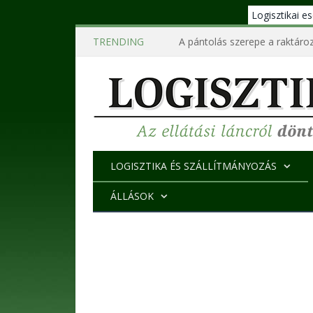
Logisztikai 
TRENDING
A pántolás szerepe a raktároz
LOGISZTIKA ÉS SZÁLLÍTMÁNYOZÁS
ÁLLÁSOK