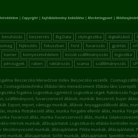
datvédelem
|
Copyright
|
Sajtóközlemény beküldése
|
Marketingpont
|
Médiaajánlat
beruházás
beszerzés
Big Data
citylogisztika
digitalizáció
csomag
fejlesztés
fokuszban
Ford
fuvarozás
gyártás
in
karrier
környezetvédelem
közúti szállítmányozás
logisztika
pénzügyek
raben
raktározás
scania
szállítmányozás
UP
ogalma
Beszerzési Menedzser Index
Beszerzési vezetők
Csomagszállít
s
Csomagolástechnika
Ellátási lánc menedzsment
Ellátási lánc szereplői
ogisztika fogalma
Logisztikai ügyintéző
Logisztikai cégek
Raktározás foga
kus, szállítmányozó, fuvarszervező állások, munkák
Beszerző, buyer állá
nkák
Export, import, vámügyi munkák, állások
Anyaggazdálkodó állás, mu
llás, munka
Flottakezelő állás, munka
Forgalmi ellenőr állás, munka
Forgal
munka
Fuvarozó állás, munka
Fuvarszervező állás, munka
Gépkocsivezető
dési mérnök munkák, állásajánlatok
Logisztikai és ellátási kontroller mu
k
Mozdonyvezető munkák, állásajánlatok
Pilóta munkák, állásajánlatok
P
rtó munkák, állásajánlatok
Sofőr munkák, állásajánlatok
Speditőr munkák