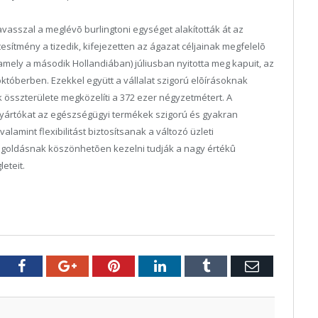
tavasszal a meglévõ burlingtoni egységet alakították át az
ítmény a tizedik, kifejezetten az ágazat céljainak megfelelõ
mely a második Hollandiában) júliusban nyitotta meg kapuit, az
októberben. Ezekkel együtt a vállalat szigorú elõírásoknak
 összterülete megközelíti a 372 ezer négyzetmétert. A
a gyártókat az egészségügyi termékek szigorú és gyakran
lamint flexibilitást biztosítsanak a változó üzleti
egoldásnak köszönhetõen kezelni tudják a nagy értékû
eteit.
tter
Facebook
Google+
Pinterest
LinkedIn
Tumblr
E-
mail