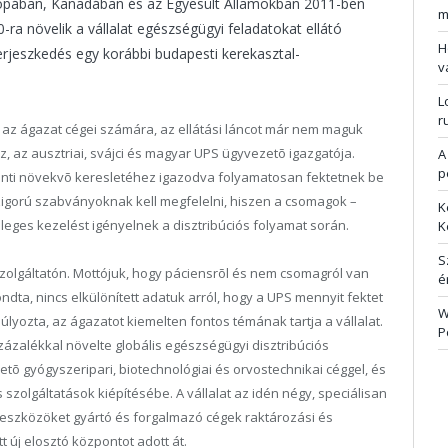
rópában, Kanadában és az Egyesült Államokban 2011-ben
m
-ra növelik a vállalat egészségügyi feladatokat ellátó
H
rjeszkedés egy korábbi budapesti kerekasztal-
v
L
r
 az ágazat cégei számára, az ellátási láncot már nem maguk
, az ausztriai, svájci és magyar UPS ügyvezetõ igazgatója.
A
p
iránti növekvõ keresletéhez igazodva folyamatosan fektetnek be
szigorú szabványoknak kell megfelelni, hiszen a csomagok –
K
nleges kezelést igényelnek a disztribúciós folyamat során.
K
S
zolgáltatón. Mottójuk, hogy páciensrõl és nem csomagról van
é
dta, nincs elkülönített adatuk arról, hogy a UPS mennyit fektet
W
yozta, az ágazatot kiemelten fontos témának tartja a vállalat.
P
százalékkal növelte globális egészségügyi disztribúciós
etõ gyógyszeripari, biotechnológiai és orvostechnikai céggel, és
szolgáltatások kiépítésébe. A vállalat az idén négy, speciálisan
i eszközöket gyártó és forgalmazó cégek raktározási és
t új elosztó központot adott át.