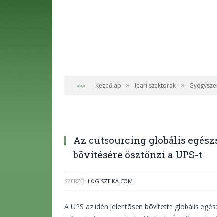
»
»
»»»
Kezdőlap
Ipari szektorok
Gyógysze
Az outsourcing globális egés
bõvítésére ösztönzi a UPS-t
SZERZŐ:
LOGISZTIKA.COM
A UPS az idén jelentõsen bõvítette globális egés