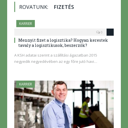
ROVATUNK:
FIZETÉS
KARRIER
0
Mennyit fizet a logisztika? Hogyan kerestek
tavaly a logisztikusok, beszerzők?
A KSH adatai szerint a szállítási ágazatban 2015
negyedik negyedévében az egy főre jutó havi…
KARRIER