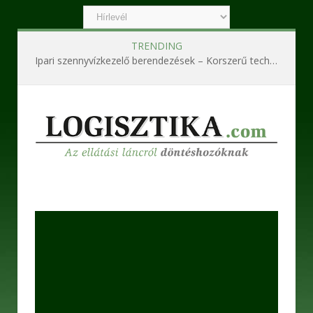
TRENDING
Ipari szennyvízkezelő berendezések – Korszerű technológiák a hatékony és fenntartható működésért