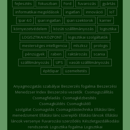
fejlesztés
fokuszban
Ford
fuvarozás
gyártás
informatikai megoldások
ingatlan
innováció
IoT
Ipar 4.0
ipari ingatlan
ipari szektorok
karrier
környezetvédelem
közúti szállítmányozás
logisztika
LOGISZTIKAI KÖZPONT
logisztikai szolgáltatók
mesterséges intelligencia
mlszksz
prologis
pénzügyek
raben
raktározás
scania
szállítmányozás
UPS
vasúti szállítmányozás
építőipar
üzemeltetés
Anyagmozgatás szabályai
Beszerzés fogalma
Beszerzési
Menedzser Index
Beszerzési vezetők
Csomagszállítás
Csomagfeladás
Csomagkézbesítés
Csomagküldés
Csomagküldő
szolgálat
Csomagolás
Csomagolástechnika
Ellátási lánc
menedzsment
Ellátási lánc szereplői
Ellátási láncok
Ellátási
láncok versenye
Fuvarozási szerződés
Készletgazdálkodási
rendszerek
Logisztika fogalma
Logisztikai