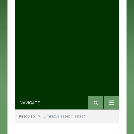
NAVIGATE
»
Kezdőlap
Címkézve ezzel: "fizetés"