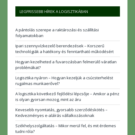
LEGFRISSEBB HÍREK A LOGISZTIKÁBAN
A pántolás szerepe a raktározási és szállítási
folyamatokban
Ipari szennyvízkezelő berendezések – Korszerű
technológiák a hatékony és fenntartható működésért
Hogyan kezelheted a fuvarozásban felmerülő váratlan
problémákat?
Logisztika nyáron – Hogyan kezeljük a csúcsterhelést
rugalmas munkaerővel?
A logisztika következő fejlődési lépcsője – Amikor a pénz
is olyan gyorsan mozog, mint az áru
Kevesebb nyomtatás, gyorsabb szerződéskötés –
Kedvezményes e-aláírás vállalkozásoknak
Székhelyszolgáltatás – Mikor merül fel, és mit érdemes
tudni róla?