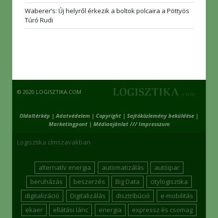
Waberer’s: Új helyről érkezik a boltok polcaira a Pöttyös
Túró Rudi
© 2020 LOGISZTIKA.COM
Oldaltérkép
|
Adatvédelem
|
Copyright
|
Sajtóközlemény beküldése
|
Marketingpont
|
Médiaajánlat /// Impresszum
Logisztika címszavakban
alternatív energia
automatizálás
autóipar
beruházás
beszerzés
Big Data
citylogisztika
digitalizáció
Digitalizálás
disztribúció
e-mobilitás
ekaer
ellátási lánc
energia
expressz és csomag