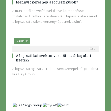
Mennyit keresnek a logisztikusok?
A munkaerő-közvetítéssel, illetve kölcsönzéssel
foglalkozó Grafton Recruitment Kft. tapasztalatai szerint
a logisztikai szakma versenyképesnek számít…
KARRIER
0
A logisztikai szektor vezetőit az átlag alatt
fizetik?
A logisztikai ágazat 2011- ben sem szerepelt túl jól – derül
ki a Hay Group…