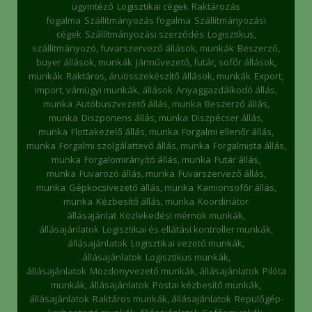
ügyintéző
Logisztikai cégek
Raktározás
fogalma
Szállítmányozás fogalma
Szállítmányozási
cégek
Szállítmányozási szerződés
Logisztikus,
szállítmányozó, fuvarszervező állások, munkák
Beszerző,
buyer állások, munkák
Járművezető, futár, sofőr állások,
munkák
Raktáros, áruösszekészítő állások, munkák
Export,
import, vámügyi munkák, állások
Anyaggazdálkodó állás,
munka
Autóbuszvezető állás, munka
Beszerző állás,
munka
Diszponens állás, munka
Diszpécser állás,
munka
Flottakezelő állás, munka
Forgalmi ellenőr állás,
munka
Forgalmi szolgálattevő állás, munka
Forgalmista állás,
munka
Forgalomirányító állás, munka
Futár állás,
munka
Fuvarozó állás, munka
Fuvarszervező állás,
munka
Gépkocsivezető állás, munka
Kamionsofőr állás,
munka
Kézbesítő állás, munka
Koordinátor
állásajánlat
Közlekedési mérnök munkák,
állásajánlatok
Logisztikai és ellátási kontroller munkák,
állásajánlatok
Logisztikai vezető munkák,
állásajánlatok
Logisztikus munkák,
állásajánlatok
Mozdonyvezető munkák, állásajánlatok
Pilóta
munkák, állásajánlatok
Postai kézbesítő munkák,
állásajánlatok
Raktáros munkák, állásajánlatok
Repülőgép-