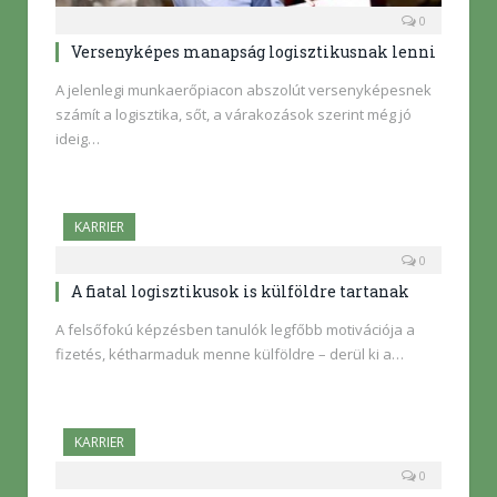
0
Versenyképes manapság logisztikusnak lenni
A jelenlegi munkaerőpiacon abszolút versenyképesnek
számít a logisztika, sőt, a várakozások szerint még jó
ideig…
KARRIER
0
A fiatal logisztikusok is külföldre tartanak
A felsőfokú képzésben tanulók legfőbb motivációja a
fizetés, kétharmaduk menne külföldre – derül ki a…
KARRIER
0