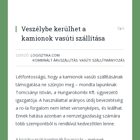
Veszélybe kerülhet a
0
kamionok vasúti szállítása
SZERZŐ:
LOGISZTIKA.COM
KOMBINÁLT ÁRUSZÁLLÍTÁS
,
VASÚTI SZÁLLÍTMÁNYOZÁS
Létfontosságú, hogy a kamionok vasúti szállításának
támogatása ne szûnjön meg – mondta lapunknak
Tomcsányi István, a Hungarokombi Kft. ügyvezetõ
igazgatója. A használattal arányos útdíj bevezetéséig
a ro-la forgalom nem lehet versenyképes, és leállhat.
Ennek hatása azonban a nemzetgazdaság számára
több szempontból is rendkívül kedvezõtlen lenne.
A közúti-vasúti kombinált fuvarozás – melynek