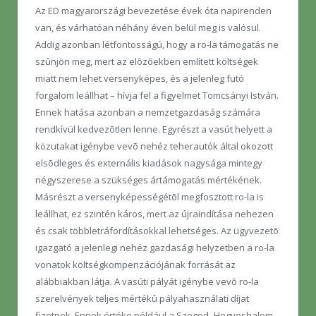
Az ED magyarországi bevezetése évek óta napirenden
van, és várhatóan néhány éven belül meg is valósul.
Addig azonban létfontosságú, hogy a ro-la támogatás ne
szûnjön meg, mert az elõzõekben említett költségek
miatt nem lehet versenyképes, és a jelenleg futó
forgalom leállhat – hívja fel a figyelmet Tomcsányi István.
Ennek hatása azonban a nemzetgazdaság számára
rendkívül kedvezõtlen lenne. Egyrészt a vasút helyett a
közutakat igénybe vevõ nehéz teherautók által okozott
elsõdleges és externális kiadások nagysága mintegy
négyszerese a szükséges ártámogatás mértékének.
Másrészt a versenyképességétõl megfosztott ro-la is
leállhat, ez szintén káros, mert az újraindítása nehezen
és csak többletráfordításokkal lehetséges. Az ügyvezetõ
igazgató a jelenlegi nehéz gazdasági helyzetben a ro-la
vonatok költségkompenzációjának forrását az
alábbiakban látja. A vasúti pályát igénybe vevõ ro-la
szerelvények teljes mértékû pályahasználati díjat
fizetnek. Ennek értéke például a Szeged–Hegyeshalom