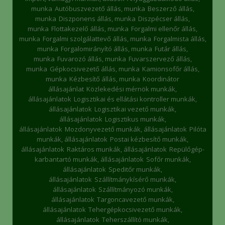
munka
Autóbuszvezető állás, munka
Beszerző állás,
munka
Diszponens állás, munka
Diszpécser állás,
munka
Flottakezelő állás, munka
Forgalmi ellenőr állás,
munka
Forgalmi szolgálattevő állás, munka
Forgalmista állás,
munka
Forgalomirányító állás, munka
Futár állás,
munka
Fuvarozó állás, munka
Fuvarszervező állás,
munka
Gépkocsivezető állás, munka
Kamionsofőr állás,
munka
Kézbesítő állás, munka
Koordinátor
állásajánlat
Közlekedési mérnök munkák,
állásajánlatok
Logisztikai és ellátási kontroller munkák,
állásajánlatok
Logisztikai vezető munkák,
állásajánlatok
Logisztikus munkák,
állásajánlatok
Mozdonyvezető munkák, állásajánlatok
Pilóta
munkák, állásajánlatok
Postai kézbesítő munkák,
állásajánlatok
Raktáros munkák, állásajánlatok
Repülőgép-
karbantartó munkák, állásajánlatok
Sofőr munkák,
állásajánlatok
Speditőr munkák,
állásajánlatok
Szállítmánykísérő munkák,
állásajánlatok
Szállítmányozó munkák,
állásajánlatok
Targoncavezető munkák,
állásajánlatok
Tehergépkocsivezető munkák,
állásajánlatok
Teherszállító munkák,