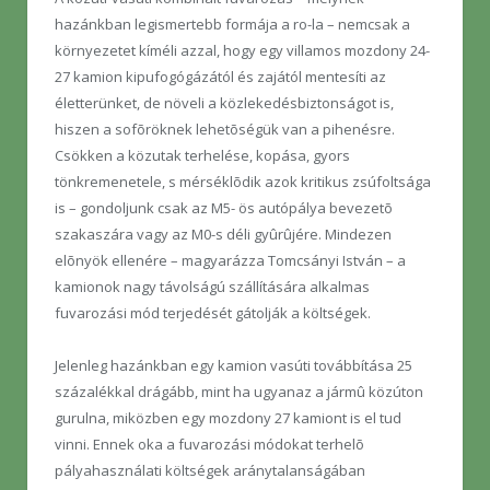
hazánkban legismertebb formája a ro-la – nemcsak a
környezetet kíméli azzal, hogy egy villamos mozdony 24-
27 kamion kipufogógázától és zajától mentesíti az
életterünket, de növeli a közlekedésbiztonságot is,
hiszen a sofõröknek lehetõségük van a pihenésre.
Csökken a közutak terhelése, kopása, gyors
tönkremenetele, s mérséklõdik azok kritikus zsúfoltsága
is – gondoljunk csak az M5- ös autópálya bevezetõ
szakaszára vagy az M0-s déli gyûrûjére. Mindezen
elõnyök ellenére – magyarázza Tomcsányi István – a
kamionok nagy távolságú szállítására alkalmas
fuvarozási mód terjedését gátolják a költségek.
Jelenleg hazánkban egy kamion vasúti továbbítása 25
százalékkal drágább, mint ha ugyanaz a jármû közúton
gurulna, miközben egy mozdony 27 kamiont is el tud
vinni. Ennek oka a fuvarozási módokat terhelõ
pályahasználati költségek aránytalanságában