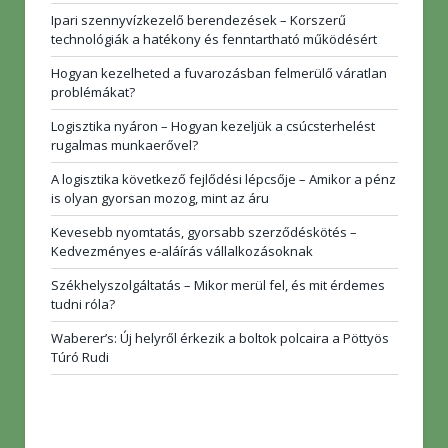
Ipari szennyvízkezelő berendezések – Korszerű
technológiák a hatékony és fenntartható működésért
Hogyan kezelheted a fuvarozásban felmerülő váratlan
problémákat?
Logisztika nyáron – Hogyan kezeljük a csúcsterhelést
rugalmas munkaerővel?
A logisztika következő fejlődési lépcsője – Amikor a pénz
is olyan gyorsan mozog, mint az áru
Kevesebb nyomtatás, gyorsabb szerződéskötés –
Kedvezményes e-aláírás vállalkozásoknak
Székhelyszolgáltatás – Mikor merül fel, és mit érdemes
tudni róla?
Waberer’s: Új helyről érkezik a boltok polcaira a Pöttyös
Túró Rudi