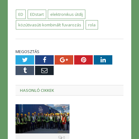
ED
EDstart
elektronikus útdíj
közútivasúti kombinált fuvarozás
rola
MEGOSZTÁS
Twitter
Facebook
Google+
Pinterest
LinkedIn
Tumblr
E-
mail
HASONLÓ CIKKEK
0