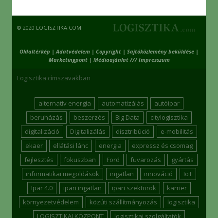
© 2020 LOGISZTIKA.COM
Oldaltérkép
|
Adatvédelem
|
Copyright
|
Sajtóközlemény beküldése
|
Marketingpont
|
Médiaajánlat /// Impresszum
Logisztika címszavakban
alternatív energia
automatizálás
autóipar
beruházás
beszerzés
Big Data
citylogisztika
digitalizáció
Digitalizálás
disztribúció
e-mobilitás
ekaer
ellátási lánc
energia
expressz és csomag
fejlesztés
fokuszban
Ford
fuvarozás
gyártás
informatikai megoldások
ingatlan
innováció
IoT
Ipar 4.0
ipari ingatlan
ipari szektorok
karrier
környezetvédelem
közúti szállítmányozás
logisztika
LOGISZTIKAI KÖZPONT
logisztikai szolgáltatók