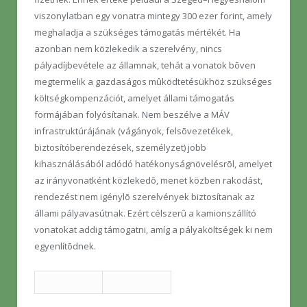
viszonylatban egy vonatra mintegy 300 ezer forint, amely
meghaladja a szükséges támogatás mértékét. Ha
azonban nem közlekedik a szerelvény, nincs
pályadíjbevétele az államnak, tehát a vonatok bõven
megtermelik a gazdaságos mûködtetésükhöz szükséges
költségkompenzációt, amelyet állami támogatás
formájában folyósítanak. Nem beszélve a MÁV
infrastruktúrájának (vágányok, felsõvezetékek,
biztosítóberendezések, személyzet) jobb
kihasználásából adódó hatékonyságnövelésrõl, amelyet
az irányvonatként közlekedõ, menet közben rakodást,
rendezést nem igénylõ szerelvények biztosítanak az
állami pályavasútnak. Ezért célszerû a kamionszállító
vonatokat addig támogatni, amíg a pályaköltségek ki nem
egyenlítõdnek.