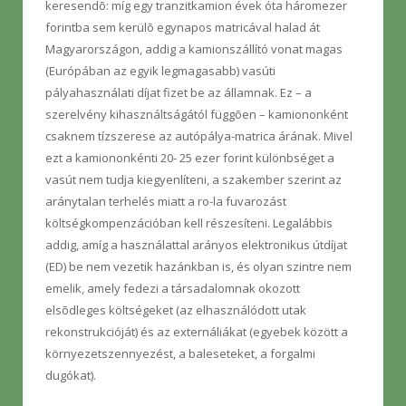
keresendõ: míg egy tranzitkamion évek óta háromezer
forintba sem kerülõ egynapos matricával halad át
Magyarországon, addig a kamionszállító vonat magas
(Európában az egyik legmagasabb) vasúti
pályahasználati díjat fizet be az államnak. Ez – a
szerelvény kihasználtságától függõen – kamiononként
csaknem tízszerese az autópálya-matrica árának. Mivel
ezt a kamiononkénti 20- 25 ezer forint különbséget a
vasút nem tudja kiegyenlíteni, a szakember szerint az
aránytalan terhelés miatt a ro-la fuvarozást
költségkompenzációban kell részesíteni. Legalábbis
addig, amíg a használattal arányos elektronikus útdíjat
(ED) be nem vezetik hazánkban is, és olyan szintre nem
emelik, amely fedezi a társadalomnak okozott
elsõdleges költségeket (az elhasználódott utak
rekonstrukcióját) és az externáliákat (egyebek között a
környezetszennyezést, a baleseteket, a forgalmi
dugókat).