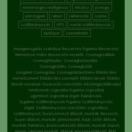
mesterséges intelligencia
mlszksz
prologis
pénzügyek
raben
raktározás
scania
szállítmányozás
UPS
vasúti szállítmányozás
építőipar
üzemeltetés
Anyagmozgatás szabályai
Beszerzés fogalma
Beszerzési
Menedzser Index
Beszerzési vezetők
Csomagszállítás
Csomagfeladás
Csomagkézbesítés
Csomagküldés
Csomagküldő
szolgálat
Csomagolás
Csomagolástechnika
Ellátási lánc
menedzsment
Ellátási lánc szereplői
Ellátási láncok
Ellátási
láncok versenye
Fuvarozási szerződés
Készletgazdálkodási
rendszerek
Logisztika fogalma
Logisztikai
ügyintéző
Logisztikai cégek
Raktározás
fogalma
Szállítmányozás fogalma
Szállítmányozási
cégek
Szállítmányozási szerződés
Logisztikus,
szállítmányozó, fuvarszervező állások, munkák
Beszerző,
buyer állások, munkák
Járművezető, futár, sofőr állások,
munkák
Raktáros, áruösszekészítő állások, munkák
Export,
import, vámügyi munkák, állások
Anyaggazdálkodó állás,