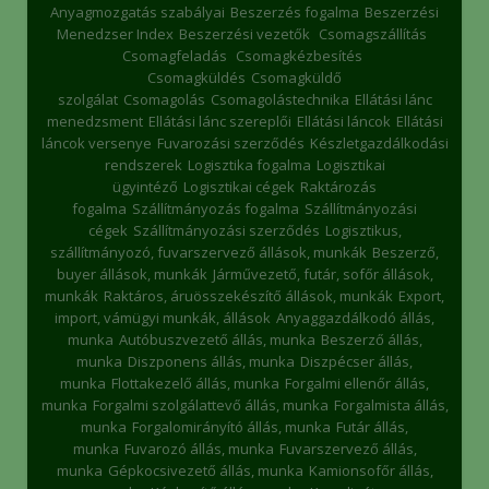
Anyagmozgatás szabályai
Beszerzés fogalma
Beszerzési
Menedzser Index
Beszerzési vezetők
Csomagszállítás
Csomagfeladás
Csomagkézbesítés
Csomagküldés
Csomagküldő
szolgálat
Csomagolás
Csomagolástechnika
Ellátási lánc
menedzsment
Ellátási lánc szereplői
Ellátási láncok
Ellátási
láncok versenye
Fuvarozási szerződés
Készletgazdálkodási
rendszerek
Logisztika fogalma
Logisztikai
ügyintéző
Logisztikai cégek
Raktározás
fogalma
Szállítmányozás fogalma
Szállítmányozási
cégek
Szállítmányozási szerződés
Logisztikus,
szállítmányozó, fuvarszervező állások, munkák
Beszerző,
buyer állások, munkák
Járművezető, futár, sofőr állások,
munkák
Raktáros, áruösszekészítő állások, munkák
Export,
import, vámügyi munkák, állások
Anyaggazdálkodó állás,
munka
Autóbuszvezető állás, munka
Beszerző állás,
munka
Diszponens állás, munka
Diszpécser állás,
munka
Flottakezelő állás, munka
Forgalmi ellenőr állás,
munka
Forgalmi szolgálattevő állás, munka
Forgalmista állás,
munka
Forgalomirányító állás, munka
Futár állás,
munka
Fuvarozó állás, munka
Fuvarszervező állás,
munka
Gépkocsivezető állás, munka
Kamionsofőr állás,