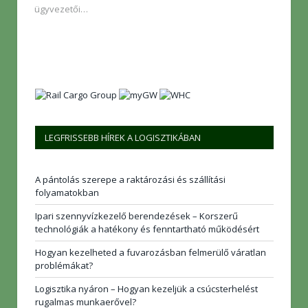
ügyvezetői…
LEGFRISSEBB HÍREK A LOGISZTIKÁBAN
A pántolás szerepe a raktározási és szállítási
folyamatokban
Ipari szennyvízkezelő berendezések – Korszerű
technológiák a hatékony és fenntartható működésért
Hogyan kezelheted a fuvarozásban felmerülő váratlan
problémákat?
Logisztika nyáron – Hogyan kezeljük a csúcsterhelést
rugalmas munkaerővel?