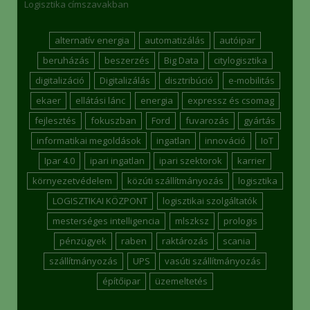
Logisztika címszavakban
alternatív energia
automatizálás
autóipar
beruházás
beszerzés
Big Data
citylogisztika
digitalizáció
Digitalizálás
disztribúció
e-mobilitás
ekaer
ellátási lánc
energia
expressz és csomag
fejlesztés
fokuszban
Ford
fuvarozás
gyártás
informatikai megoldások
ingatlan
innováció
IoT
Ipar 4.0
ipari ingatlan
ipari szektorok
karrier
környezetvédelem
közúti szállítmányozás
logisztika
LOGISZTIKAI KÖZPONT
logisztikai szolgáltatók
mesterséges intelligencia
mlszksz
prologis
pénzügyek
raben
raktározás
scania
szállítmányozás
UPS
vasúti szállítmányozás
építőipar
üzemeltetés