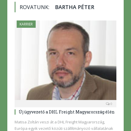
ROVATUNK:
BARTHA PÉTER
KARRIER
0
Új ügyvezető a DHL Freight Magyarország élén
Matisa Zoltán veszi át a DHL Freight Magyarország,
Európa egyik vezető közúti szállítmányozó vállalatának