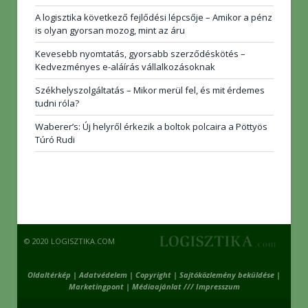
A logisztika következő fejlődési lépcsője – Amikor a pénz
is olyan gyorsan mozog, mint az áru
Kevesebb nyomtatás, gyorsabb szerződéskötés –
Kedvezményes e-aláírás vállalkozásoknak
Székhelyszolgáltatás – Mikor merül fel, és mit érdemes
tudni róla?
Waberer’s: Új helyről érkezik a boltok polcaira a Pöttyös
Túró Rudi
© 2020 LOGISZTIKA.COM
Oldaltérkép
|
Adatvédelem
|
Copyright
|
Sajtóközlemény beküldése
|
Marketingpont
|
Médiaajánlat /// Impresszum