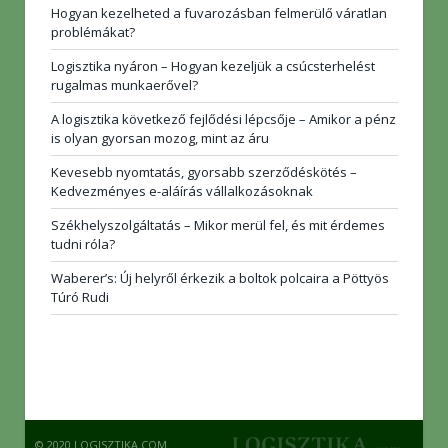
Hogyan kezelheted a fuvarozásban felmerülő váratlan
problémákat?
Logisztika nyáron – Hogyan kezeljük a csúcsterhelést
rugalmas munkaerővel?
A logisztika következő fejlődési lépcsője – Amikor a pénz
is olyan gyorsan mozog, mint az áru
Kevesebb nyomtatás, gyorsabb szerződéskötés –
Kedvezményes e-aláírás vállalkozásoknak
Székhelyszolgáltatás – Mikor merül fel, és mit érdemes
tudni róla?
Waberer’s: Új helyről érkezik a boltok polcaira a Pöttyös
Túró Rudi
© 2020 LOGISZTIKA.COM