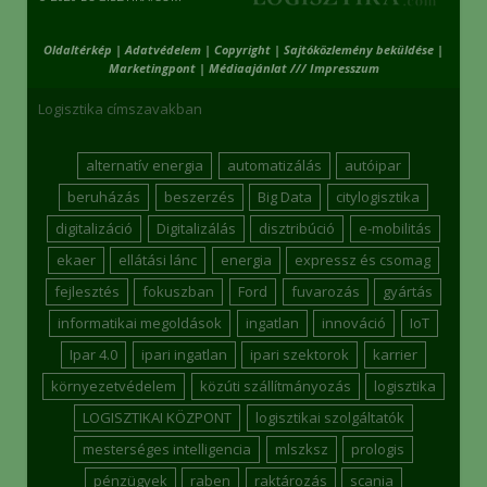
Oldaltérkép
|
Adatvédelem
|
Copyright
|
Sajtóközlemény beküldése
|
Marketingpont
|
Médiaajánlat /// Impresszum
Logisztika címszavakban
alternatív energia
automatizálás
autóipar
beruházás
beszerzés
Big Data
citylogisztika
digitalizáció
Digitalizálás
disztribúció
e-mobilitás
ekaer
ellátási lánc
energia
expressz és csomag
fejlesztés
fokuszban
Ford
fuvarozás
gyártás
informatikai megoldások
ingatlan
innováció
IoT
Ipar 4.0
ipari ingatlan
ipari szektorok
karrier
környezetvédelem
közúti szállítmányozás
logisztika
LOGISZTIKAI KÖZPONT
logisztikai szolgáltatók
mesterséges intelligencia
mlszksz
prologis
pénzügyek
raben
raktározás
scania