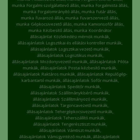
munka
Forgalmi szolgálattevő állás, munka
Forgalmista állás,
munka
Forgalomirányító állás, munka
Futár állás,
munka
Fuvarozó állás, munka
Fuvarszervező állás,
munka
Gépkocsivezető állás, munka
Kamionsofőr állás,
munka
Kézbesítő állás, munka
Koordinátor
állásajánlat
Közlekedési mérnök munkák,
állásajánlatok
Logisztikai és ellátási kontroller munkák,
állásajánlatok
Logisztikai vezető munkák,
állásajánlatok
Logisztikus munkák,
állásajánlatok
Mozdonyvezető munkák, állásajánlatok
Pilóta
munkák, állásajánlatok
Postai kézbesítő munkák,
állásajánlatok
Raktáros munkák, állásajánlatok
Repülőgép-
karbantartó munkák, állásajánlatok
Sofőr munkák,
állásajánlatok
Speditőr munkák,
állásajánlatok
Szállítmánykísérő munkák,
állásajánlatok
Szállítmányozó munkák,
állásajánlatok
Targoncavezető munkák,
állásajánlatok
Tehergépkocsivezető munkák,
állásajánlatok
Teherszállító munkák,
állásajánlatok
Tengerésztiszt munkák,
állásajánlatok
Vámtiszt munkák,
állásajánlatok
Vámügyintéző munkák, állásajánlatok