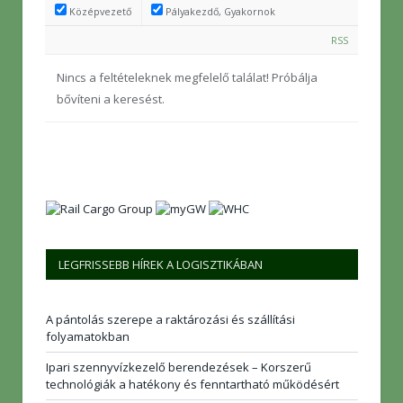
Középvezető
Pályakezdő, Gyakornok
RSS
Nincs a feltételeknek megfelelő találat! Próbálja
bővíteni a keresést.
LEGFRISSEBB HÍREK A LOGISZTIKÁBAN
A pántolás szerepe a raktározási és szállítási
folyamatokban
Ipari szennyvízkezelő berendezések – Korszerű
technológiák a hatékony és fenntartható működésért