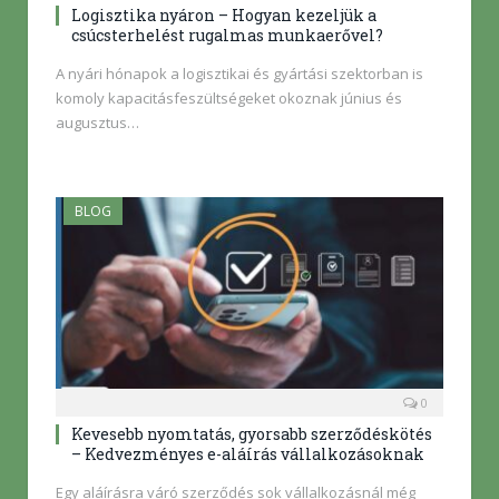
Logisztika nyáron – Hogyan kezeljük a
csúcsterhelést rugalmas munkaerővel?
A nyári hónapok a logisztikai és gyártási szektorban is
komoly kapacitásfeszültségeket okoznak június és
augusztus…
BLOG
0
Kevesebb nyomtatás, gyorsabb szerződéskötés
– Kedvezményes e-aláírás vállalkozásoknak
Egy aláírásra váró szerződés sok vállalkozásnál még