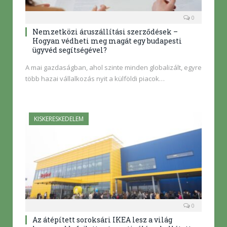
0
Nemzetközi áruszállítási szerződések –
Hogyan védheti meg magát egy budapesti
ügyvéd segítségével?
A mai gazdaságban, ahol szinte minden globalizált, egyre
több hazai vállalkozás nyit a külföldi piacok…
KISKERESKEDELEM
0
Az átépített soroksári IKEA lesz a világ