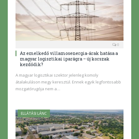
0
Az emelkedő villamosenergia-árak hatása a
magyar logisztikai iparágra – új korszak
kezdődik?
A magyar logisztikai szektor jelenleg komoly
átalakuláson megy keresztül. Ennek egyik legfontosabb
mozgatórugója nem a…
ELLÁTÁSI LÁNC