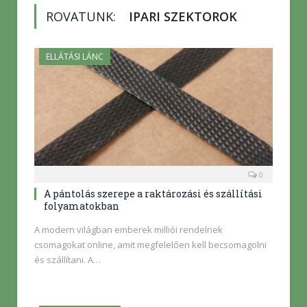
ROVATUNK:
IPARI SZEKTOROK
ELLÁTÁSI LÁNC
0
A pántolás szerepe a raktározási és szállítási
folyamatokban
A modern világban emberek milliói rendelnek
csomagokat online, amit megfelelően kell becsomagolni
és szállítani. A…