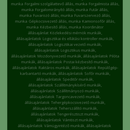
munka
Forgalmi szolgálattevő állás, munka
Forgalmista állás,
munka
Forgalomirányító állás, munka
Futár állás,
munka
Fuvarozó állás, munka
Fuvarszervező állás,
munka
Gépkocsivezető állás, munka
Kamionsofőr állás,
munka
Kézbesítő állás, munka
Koordinátor
állásajánlat
Közlekedési mérnök munkák,
állásajánlatok
Logisztikai és ellátási kontroller munkák,
állásajánlatok
Logisztikai vezető munkák,
állásajánlatok
Logisztikus munkák,
állásajánlatok
Mozdonyvezető munkák, állásajánlatok
Pilóta
munkák, állásajánlatok
Postai kézbesítő munkák,
állásajánlatok
Raktáros munkák, állásajánlatok
Repülőgép-
karbantartó munkák, állásajánlatok
Sofőr munkák,
állásajánlatok
Speditőr munkák,
állásajánlatok
Szállítmánykísérő munkák,
állásajánlatok
Szállítmányozó munkák,
állásajánlatok
Targoncavezető munkák,
állásajánlatok
Tehergépkocsivezető munkák,
állásajánlatok
Teherszállító munkák,
állásajánlatok
Tengerésztiszt munkák,
állásajánlatok
Vámtiszt munkák,
állásajánlatok
Vámügyintéző munkák, állásajánlatok