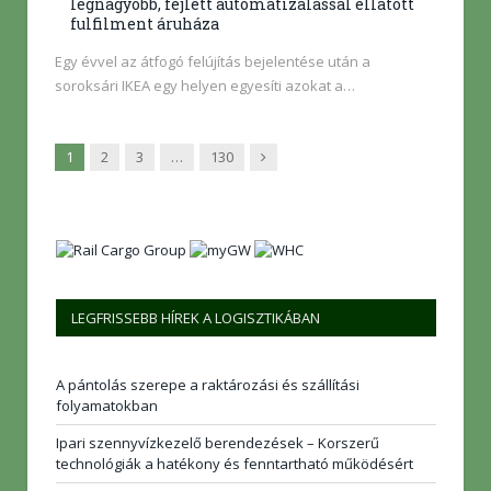
legnagyobb, fejlett automatizálással ellátott
fulfilment áruháza
Egy évvel az átfogó felújítás bejelentése után a
soroksári IKEA egy helyen egyesíti azokat a…
Következő
1
2
3
…
130
LEGFRISSEBB HÍREK A LOGISZTIKÁBAN
A pántolás szerepe a raktározási és szállítási
folyamatokban
Ipari szennyvízkezelő berendezések – Korszerű
technológiák a hatékony és fenntartható működésért