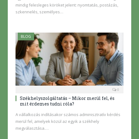
mindig felesleges köröket jelent: nyomtatás, postázás,
szkennelés, személyes…
BLOG
0
Székhelyszolgáltatás – Mikor merül fel, és
mit érdemes tudni róla?
A vállalkozás indításakor számos adminisztratív kérdés
merül fel, amelyek közül az egyik a székhely
megválasztása.…