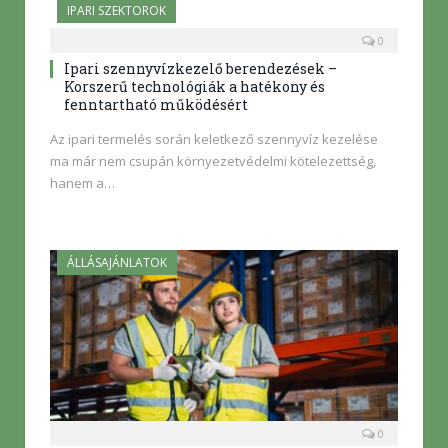
IPARI SZEKTOROK
0
Ipari szennyvízkezelő berendezések –
Korszerű technológiák a hatékony és
fenntartható működésért
Az ipari termelés során keletkező szennyvíz kezelése
ma már nem csupán környezetvédelmi kötelezettség,
hanem a…
ÁLLÁSAJÁNLATOK
0