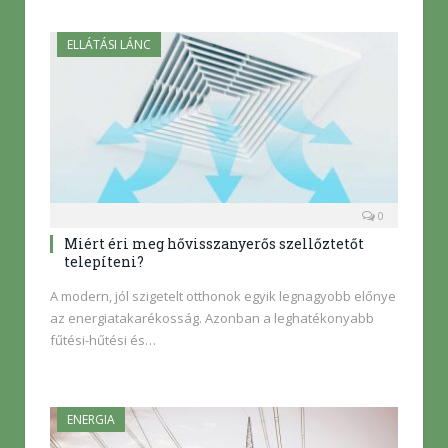
ELLÁTÁSI LÁNC
0
Miért éri meg hővisszanyerős szellőztetőt
telepíteni?
A modern, jól szigetelt otthonok egyik legnagyobb előnye
az energiatakarékosság. Azonban a leghatékonyabb
fűtési-hűtési és…
ENERGIA