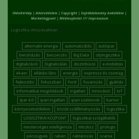
Oldaltérkép
|
Adatvédelem
|
Copyright
|
Sajtóközlemény beküldése
|
Marketingpont
|
Médiaajánlat /// Impresszum
Logisztika címszavakban
alternatív energia
automatizálás
autóipar
beruházás
beszerzés
Big Data
citylogisztika
digitalizáció
Digitalizálás
disztribúció
e-mobilitás
ekaer
ellátási lánc
energia
expressz és csomag
fejlesztés
fokuszban
Ford
fuvarozás
gyártás
informatikai megoldások
ingatlan
innováció
IoT
Ipar 4.0
ipari ingatlan
ipari szektorok
karrier
környezetvédelem
közúti szállítmányozás
logisztika
LOGISZTIKAI KÖZPONT
logisztikai szolgáltatók
mesterséges intelligencia
mlszksz
prologis
pénzügyek
raben
raktározás
scania