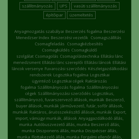
szállítmányozás
UPS
vasúti szállítmányozás
építőipar
üzemeltetés
Anyagmozgatás szabályai
Beszerzés fogalma
Beszerzési
Menedzser Index
Beszerzési vezetők
Csomagszállítás
Csomagfeladás
Csomagkézbesítés
Csomagküldés
Csomagküldő
szolgálat
Csomagolás
Csomagolástechnika
Ellátási lánc
menedzsment
Ellátási lánc szereplői
Ellátási láncok
Ellátási
láncok versenye
Fuvarozási szerződés
Készletgazdálkodási
rendszerek
Logisztika fogalma
Logisztikai
ügyintéző
Logisztikai cégek
Raktározás
fogalma
Szállítmányozás fogalma
Szállítmányozási
cégek
Szállítmányozási szerződés
Logisztikus,
szállítmányozó, fuvarszervező állások, munkák
Beszerző,
buyer állások, munkák
Járművezető, futár, sofőr állások,
munkák
Raktáros, áruösszekészítő állások, munkák
Export,
import, vámügyi munkák, állások
Anyaggazdálkodó állás,
munka
Autóbuszvezető állás, munka
Beszerző állás,
munka
Diszponens állás, munka
Diszpécser állás,
munka
Flottakezelő állás, munka
Forgalmi ellenőr állás,