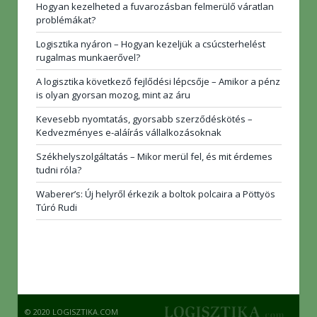
Hogyan kezelheted a fuvarozásban felmerülő váratlan
problémákat?
Logisztika nyáron – Hogyan kezeljük a csúcsterhelést
rugalmas munkaerővel?
A logisztika következő fejlődési lépcsője – Amikor a pénz
is olyan gyorsan mozog, mint az áru
Kevesebb nyomtatás, gyorsabb szerződéskötés –
Kedvezményes e-aláírás vállalkozásoknak
Székhelyszolgáltatás – Mikor merül fel, és mit érdemes
tudni róla?
Waberer’s: Új helyről érkezik a boltok polcaira a Pöttyös
Túró Rudi
© 2020 LOGISZTIKA.COM