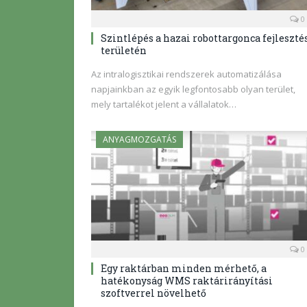
0
Szintlépés a hazai robottargonca fejleszté
területén
Az intralogisztikai rendszerek automatizálása
napjainkban az egyik legfontosabb olyan terület,
mely tartalékot jelent a vállalatok…
ANYAGMOZGATÁS
0
Egy raktárban minden mérhető, a
hatékonyság WMS raktárirányítási
szoftverrel növelhető