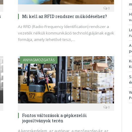
m
0
H
s
Mi kell az RFID rendszer működéséhez?
v
Az RFID (Radio-Frequency Identification) rendszer a
L
vezeték nélküli kommunikáció technológiájának egyik
r
formája, amely lehetővé teszi,…
A
p
ANYAGMOZGATÁS
K
K
S
é
W
P
0
Fontos változások a gépkezelői
jogosítványok terén
A kereskedelem, az autóipar, a mezőgazdaság, az