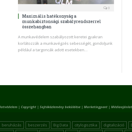
0
Maximális hatékonyság a
munkabiztonsági szabályrendszerrel
összehangban
A munkavédelem szabályozott keretei gyakran
korlátozzák a munkavégzés sebességét, gondoljunk
például a targoncák adott esetekben…
datvédelem
|
Copyright
|
Sajtóközlemény beküldése
|
Marketingpont
|
Médiaajánlat
beruházás
beszerzés
Big Data
citylogisztika
digitalizáció