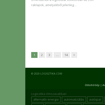
raklapok, amelyekből jelenleg…
Következő
1
2
3
…
14
© 2020 LOGISZTIKA.COM
Oldaltérkép
|
A
Logisztika címszavakban
alternatív energia
automatizálás
autóipar