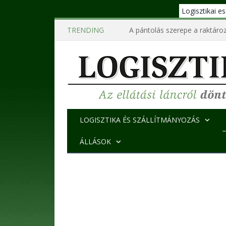
Logisztikai 
TRENDING
A pántolás szerepe a raktároz
LOGISZTIKA ÉS SZÁLLÍTMÁNYOZÁS
ÁLLÁSOK