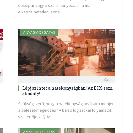
építőipar vagy a szállítmányozás ma már
elképzelhetetlen lenne…
ANYAGMOZGATÁS
0
Lépj szintet a hatékonyságban! Az EHS sem
akadály!
Szükségszerű, hogy a hatékonyság rovására menjen
a baleset-megelőzés? A belső logisztikai folyamatok
szakértője, a QLM…
ANYAGMOZGATÁS