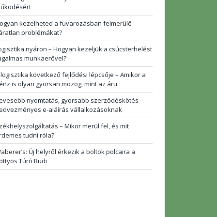
űködésért
ogyan kezelheted a fuvarozásban felmerülő
áratlan problémákat?
ogisztika nyáron – Hogyan kezeljük a csúcsterhelést
ugalmas munkaerővel?
 logisztika következő fejlődési lépcsője – Amikor a
énz is olyan gyorsan mozog, mint az áru
evesebb nyomtatás, gyorsabb szerződéskötés –
edvezményes e-aláírás vállalkozásoknak
zékhelyszolgáltatás – Mikor merül fel, és mit
rdemes tudni róla?
aberer’s: Új helyről érkezik a boltok polcaira a
öttyös Túró Rudi