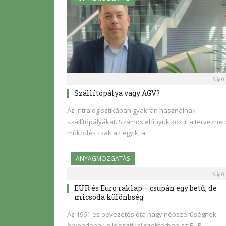
0
Szállítópálya vagy AGV?
Az intralogisztikában gyakran használnak
szállítópályákat. Számos előnyük közül a tervezhet
működés csak az egyik; a…
ANYAGMOZGATÁS
0
EUR és Euro raklap – csupán egy betű, de
micsoda különbség
Az 1961-es bevezetés óta nagy népszerűségnek
örvendenek a logisztikai szektorban az EUR