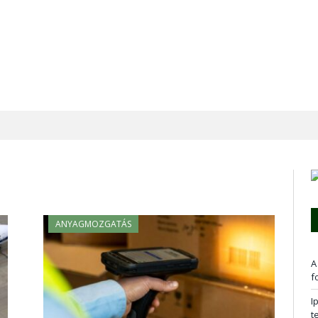
ANYAGMOZGATÁS
A
f
I
t