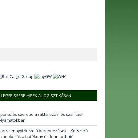
LEGFRISSEBB HÍREK A LOGISZTIKÁBAN
 pántolás szerepe a raktározási és szállítási
olyamatokban
pari szennyvízkezelő berendezések – Korszerű
echnológiák a hatékony és fenntartható