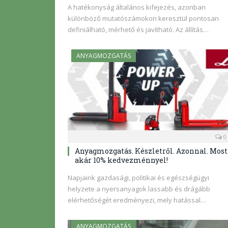
A hatékonyság általános kifejezés, azonban
különböző mutatószámokon keresztül pontosan
definiálható, mérhető és javítható. Az állítás…
ANYAGMOZGATÁS
0
Anyagmozgatás. Készletről. Azonnal. Most
akár 10% kedvezménnyel!
Napjaink gazdasági, politikai és egészségügyi
helyzete a nyersanyagok lassabb és drágább
elérhetőségét eredményezi, mely hatással…
ANYAGMOZGATÁS