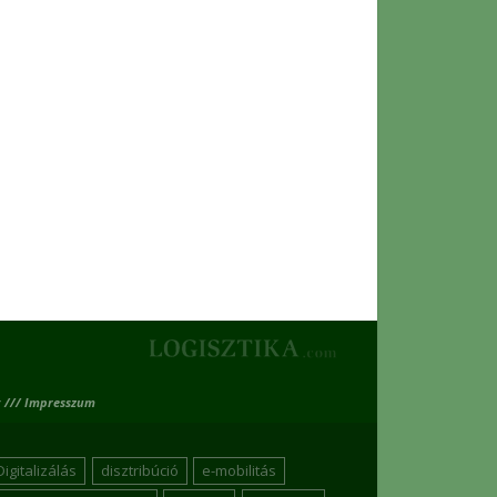
 /// Impresszum
Digitalizálás
disztribúció
e-mobilitás