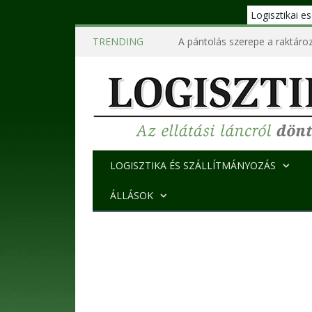
Logisztikai 
TRENDING
A pántolás szerepe a raktároz
LOGISZTIKA ÉS SZÁLLÍTMÁNYOZÁS
ÁLLÁSOK