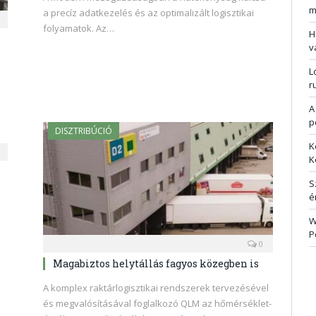
m
a precíz adatkezelés és az optimalizált logisztikai
folyamatok. Az…
H
v
L
r
A
p
DISZTRIBÚCIÓ
K
K
S
é
W
P
0
Magabiztos helytállás fagyos közegben is
A komplex raktárlogisztikai rendszerek tervezésével
és megvalósításával foglalkozó QLM az hőmérséklet-