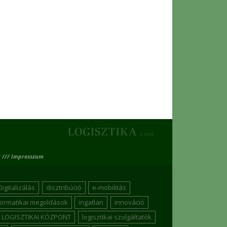
 /// Impresszum
Digitalizálás
disztribúció
e-mobilitás
formatikai megoldások
ingatlan
innováció
LOGISZTIKAI KÖZPONT
logisztikai szolgáltatók