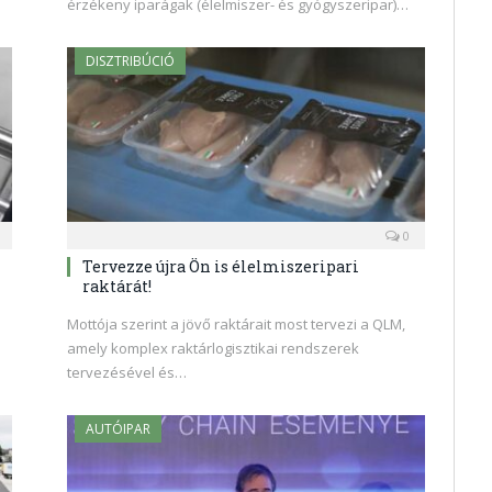
érzékeny iparágak (élelmiszer- és gyógyszeripar)…
DISZTRIBÚCIÓ
0
Tervezze újra Ön is élelmiszeripari
raktárát!
Mottója szerint a jövő raktárait most tervezi a QLM,
amely komplex raktárlogisztikai rendszerek
tervezésével és…
AUTÓIPAR