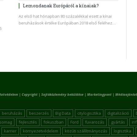
Lemondanak Európáról a kínaiak?
Az első hat hónapban 80 százalékkal esett a kínai
beruházások értéke Európában 2018 első feléhez…
ő
datvédelem
|
Copyright
|
Sajtóközlemény beküldése
|
Marketingpont
|
Médiaajánlat
beruházás
beszerzés
Big Data
citylogisztika
digitalizáció
csomag
fejlesztés
fokuszban
Ford
fuvarozás
gyártás
in
karrier
környezetvédelem
közúti szállítmányozás
logisztika