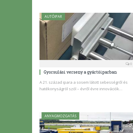
AUTÓIPAR
0
Gyorsulási verseny a gyártóiparban
A 21. század ipara a sosem látott sebességről és
hatékonyságról szól – évről évre innovációk…
ANYAGMOZGATÁS