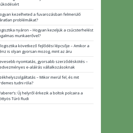
űködésért
ogyan kezelheted a fuvarozásban felmerülő
áratlan problémákat?
ogisztika nyáron – Hogyan kezeljük a csúcsterhelést
ugalmas munkaerővel?
 logisztika következő fejlődési lépcsője – Amikor a
énz is olyan gyorsan mozog, mint az áru
evesebb nyomtatás, gyorsabb szerződéskötés –
edvezményes e-aláírás vállalkozásoknak
zékhelyszolgáltatás – Mikor merül fel, és mit
rdemes tudni róla?
aberer’s: Új helyről érkezik a boltok polcaira a
öttyös Túró Rudi