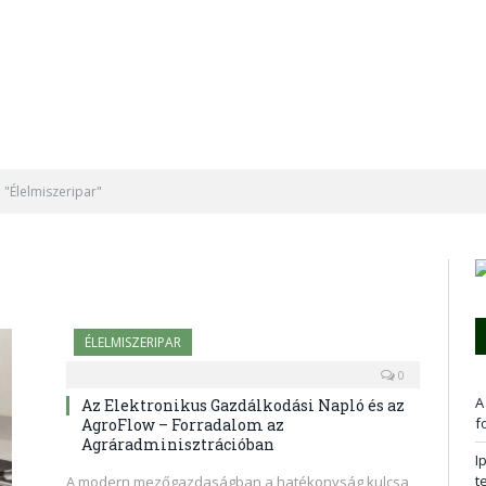
 "Élelmiszeripar"
ÉLELMISZERIPAR
0
A
Az Elektronikus Gazdálkodási Napló és az
f
AgroFlow – Forradalom az
Agráradminisztrációban
I
t
A modern mezőgazdaságban a hatékonyság kulcsa