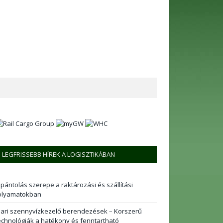
LEGFRISSEBB HÍREK A LOGISZTIKÁBAN
 pántolás szerepe a raktározási és szállítási
olyamatokban
pari szennyvízkezelő berendezések – Korszerű
echnológiák a hatékony és fenntartható