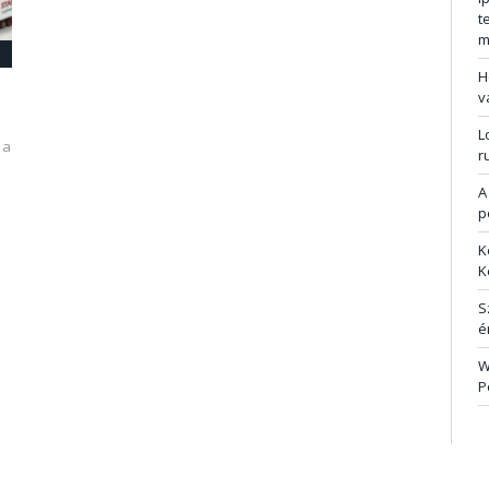
t
m
H
v
L
 a
r
A
p
K
K
S
é
W
P