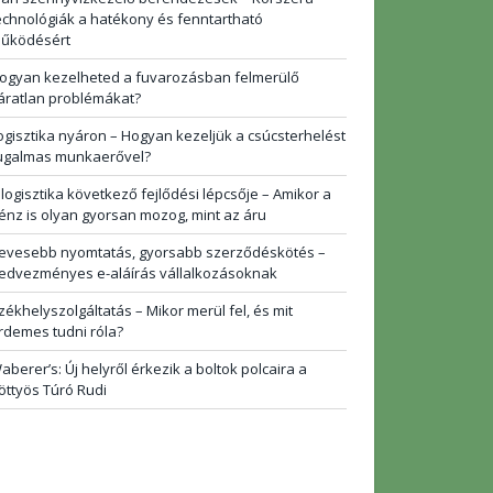
echnológiák a hatékony és fenntartható
űködésért
ogyan kezelheted a fuvarozásban felmerülő
áratlan problémákat?
ogisztika nyáron – Hogyan kezeljük a csúcsterhelést
ugalmas munkaerővel?
 logisztika következő fejlődési lépcsője – Amikor a
énz is olyan gyorsan mozog, mint az áru
evesebb nyomtatás, gyorsabb szerződéskötés –
edvezményes e-aláírás vállalkozásoknak
zékhelyszolgáltatás – Mikor merül fel, és mit
rdemes tudni róla?
aberer’s: Új helyről érkezik a boltok polcaira a
öttyös Túró Rudi