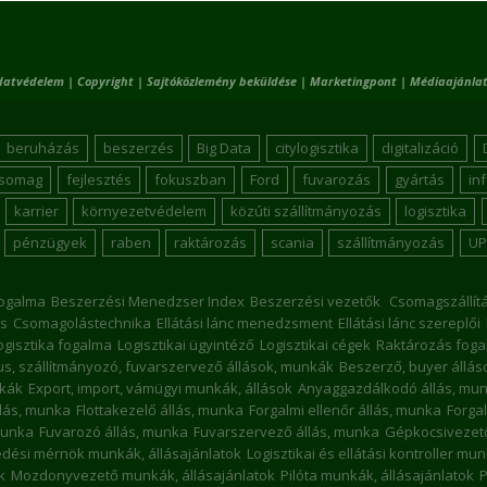
datvédelem
|
Copyright
|
Sajtóközlemény beküldése
|
Marketingpont
|
Médiaajánlat
beruházás
beszerzés
Big Data
citylogisztika
digitalizáció
csomag
fejlesztés
fokuszban
Ford
fuvarozás
gyártás
in
karrier
környezetvédelem
közúti szállítmányozás
logisztika
pénzügyek
raben
raktározás
scania
szállítmányozás
UP
ogalma
Beszerzési Menedzser Index
Beszerzési vezetők
Csomagszállít
s
Csomagolástechnika
Ellátási lánc menedzsment
Ellátási lánc szereplői
ogisztika fogalma
Logisztikai ügyintéző
Logisztikai cégek
Raktározás foga
kus, szállítmányozó, fuvarszervező állások, munkák
Beszerző, buyer állá
nkák
Export, import, vámügyi munkák, állások
Anyaggazdálkodó állás, mu
llás, munka
Flottakezelő állás, munka
Forgalmi ellenőr állás, munka
Forgal
munka
Fuvarozó állás, munka
Fuvarszervező állás, munka
Gépkocsivezető
dési mérnök munkák, állásajánlatok
Logisztikai és ellátási kontroller mu
k
Mozdonyvezető munkák, állásajánlatok
Pilóta munkák, állásajánlatok
P