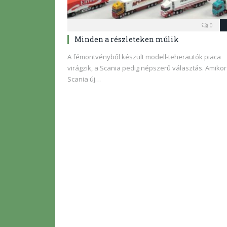
0
Minden a részleteken múlik
A fémöntvényből készült modell-teherautók piaca
virágzik, a Scania pedig népszerű választás. Amikor
Scania új…