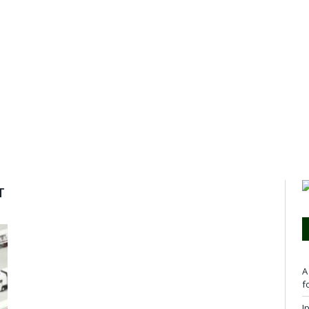
T
A
f
I