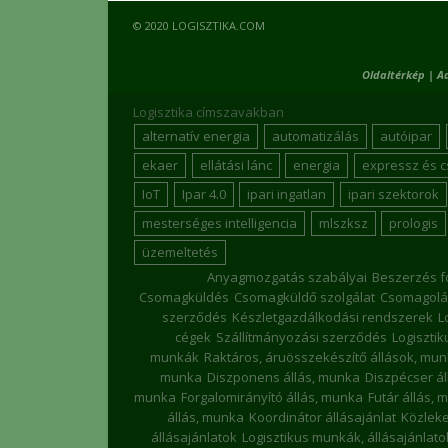
© 2020 LOGISZTIKA.COM
Oldaltérkép
|
A
Logisztika címszavakban
alternatív energia
automatizálás
autóipar
ekaer
ellátási lánc
energia
expressz és 
IoT
Ipar 4.0
ipari ingatlan
ipari szektorok
mesterséges intelligencia
mlszksz
prologis
üzemeltetés
Anyagmozgatás szabályai
Beszerzés f
Csomagküldés
Csomagküldő szolgálat
Csomagolá
szerződés
Készletgazdálkodási rendszerek
L
cégek
Szállítmányozási szerződés
Logiszti
munkák
Raktáros, áruösszekészítő állások, mu
munka
Diszponens állás, munka
Diszpécser á
munka
Forgalomirányító állás, munka
Futár állás, 
állás, munka
Koordinátor állásajánlat
Közleke
állásajánlatok
Logisztikus munkák, állásajánlato