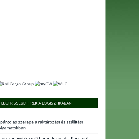
LEGFRISSEBB HÍREK A LOGISZTIKÁBAN
 pántolás szerepe a raktározási és szállítási
olyamatokban
pari szennyvízkezelő berendezések – Korszerű