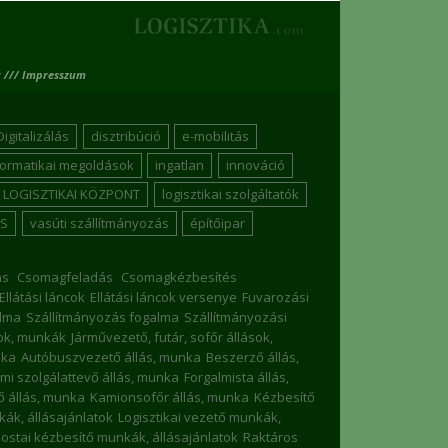
 /// Impresszum
Digitalizálás
disztribúció
e-mobilitás
formatikai megoldások
ingatlan
innováció
LOGISZTIKAI KÖZPONT
logisztikai szolgáltatók
S
vasúti szállítmányozás
építőipar
ás
Csomagfeladás
Csomagkézbesítés
Ellátási láncok
Ellátási láncok versenye
Fuvarozási
lma
Szállítmányozás fogalma
Szállítmányozási
sok, munkák
Járművezető, futár, sofőr állások,
nka
Autóbuszvezető állás, munka
Beszerző állás,
mi szolgálattevő állás, munka
Forgalmista állás,
 állás, munka
Kamionsofőr állás, munka
Kézbesítő
nkák, állásajánlatok
Logisztikai vezető munkák,
ostai kézbesítő munkák, állásajánlatok
Raktáros