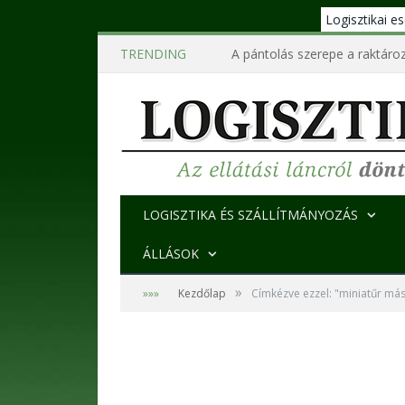
Logisztikai 
TRENDING
A pántolás szerepe a raktároz
LOGISZTIKA ÉS SZÁLLÍTMÁNYOZÁS
ÁLLÁSOK
»
»»»
Kezdőlap
Címkézve ezzel: "miniatűr más