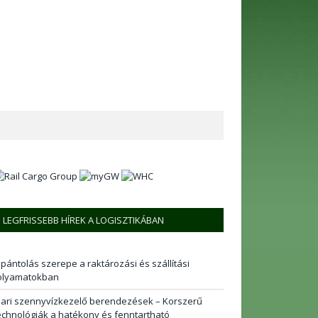
LEGFRISSEBB HÍREK A LOGISZTIKÁBAN
 pántolás szerepe a raktározási és szállítási
olyamatokban
pari szennyvízkezelő berendezések – Korszerű
echnológiák a hatékony és fenntartható