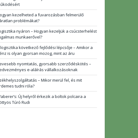
űködésért
ogyan kezelheted a fuvarozásban felmerülő
áratlan problémákat?
ogisztika nyáron – Hogyan kezeljük a csúcsterhelést
ugalmas munkaerővel?
 logisztika következő fejlődési lépcsője – Amikor a
énz is olyan gyorsan mozog, mint az áru
evesebb nyomtatás, gyorsabb szerződéskötés –
edvezményes e-aláírás vállalkozásoknak
zékhelyszolgáltatás – Mikor merül fel, és mit
rdemes tudni róla?
aberer’s: Új helyről érkezik a boltok polcaira a
öttyös Túró Rudi