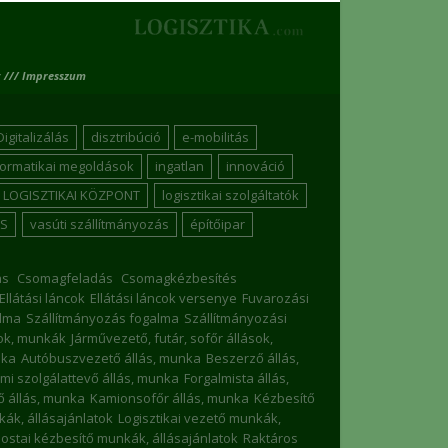
 /// Impresszum
Digitalizálás
disztribúció
e-mobilitás
formatikai megoldások
ingatlan
innováció
LOGISZTIKAI KÖZPONT
logisztikai szolgáltatók
S
vasúti szállítmányozás
építőipar
ás
Csomagfeladás
Csomagkézbesítés
Ellátási láncok
Ellátási láncok versenye
Fuvarozási
lma
Szállítmányozás fogalma
Szállítmányozási
sok, munkák
Járművezető, futár, sofőr állások,
nka
Autóbuszvezető állás, munka
Beszerző állás,
mi szolgálattevő állás, munka
Forgalmista állás,
 állás, munka
Kamionsofőr állás, munka
Kézbesítő
nkák, állásajánlatok
Logisztikai vezető munkák,
ostai kézbesítő munkák, állásajánlatok
Raktáros