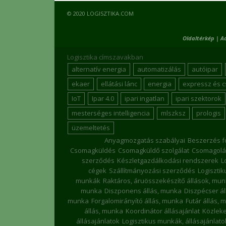
© 2020 LOGISZTIKA.COM
Oldaltérkép
|
A
Logisztika címszavakban
alternatív energia
automatizálás
autóipar
ekaer
ellátási lánc
energia
expressz és 
IoT
Ipar 4.0
ipari ingatlan
ipari szektorok
mesterséges intelligencia
mlszksz
prologis
üzemeltetés
Anyagmozgatás szabályai
Beszerzés f
Csomagküldés
Csomagküldő szolgálat
Csomagolá
szerződés
Készletgazdálkodási rendszerek
L
cégek
Szállítmányozási szerződés
Logiszti
munkák
Raktáros, áruösszekészítő állások, mu
munka
Diszponens állás, munka
Diszpécser á
munka
Forgalomirányító állás, munka
Futár állás, 
állás, munka
Koordinátor állásajánlat
Közleke
állásajánlatok
Logisztikus munkák, állásajánlato