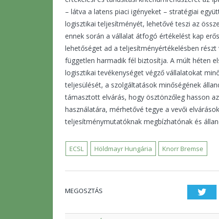
– látva a latens piaci igényeket – stratégiai együ
logisztikai teljesítményét, lehetővé teszi az öss
ennek során a vállalat átfogó értékelést kap erős
lehetőséget ad a teljesítményértékelésben részt v
független harmadik fél biztosítja. A múlt héten 
logisztikai tevékenységet végző vállalatokat minő
teljesülését, a szolgáltatások minőségének állan
támasztott elvárás, hogy ösztönzőleg hasson az 
használatára, mérhetővé tegye a vevői elváráso
teljesítménymutatóknak megbízhatónak és állandó
ECSL
Höldmayr Hungária
Knorr Bremse
MEGOSZTÁS
Twi