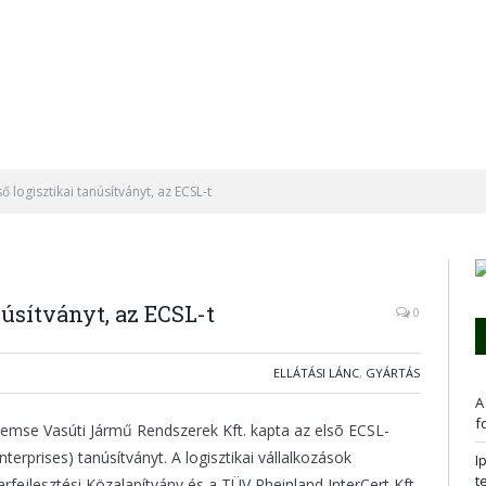
ő logisztikai tanúsítványt, az ECSL-t
núsítványt, az ECSL-t
0
ELLÁTÁSI LÁNC
,
GYÁRTÁS
A
f
remse Vasúti Jármű Rendszerek Kft. kapta az elsõ ECSL-
nterprises) tanúsítványt. A logisztikai vállalkozások
I
t
parfejlesztési Közalapítvány és a TÜV Rheinland InterCert Kft.