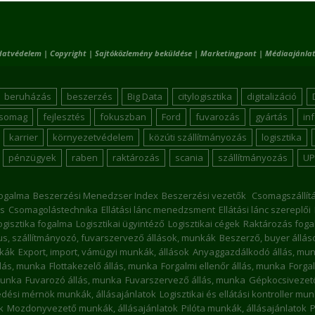
datvédelem
|
Copyright
|
Sajtóközlemény beküldése
|
Marketingpont
|
Médiaajánlat
beruházás
beszerzés
Big Data
citylogisztika
digitalizáció
csomag
fejlesztés
fokuszban
Ford
fuvarozás
gyártás
in
karrier
környezetvédelem
közúti szállítmányozás
logisztika
pénzügyek
raben
raktározás
scania
szállítmányozás
UP
ogalma
Beszerzési Menedzser Index
Beszerzési vezetők
Csomagszállít
s
Csomagolástechnika
Ellátási lánc menedzsment
Ellátási lánc szereplői
ogisztika fogalma
Logisztikai ügyintéző
Logisztikai cégek
Raktározás foga
kus, szállítmányozó, fuvarszervező állások, munkák
Beszerző, buyer állá
nkák
Export, import, vámügyi munkák, állások
Anyaggazdálkodó állás, mu
llás, munka
Flottakezelő állás, munka
Forgalmi ellenőr állás, munka
Forgal
munka
Fuvarozó állás, munka
Fuvarszervező állás, munka
Gépkocsivezető
dési mérnök munkák, állásajánlatok
Logisztikai és ellátási kontroller mu
k
Mozdonyvezető munkák, állásajánlatok
Pilóta munkák, állásajánlatok
P