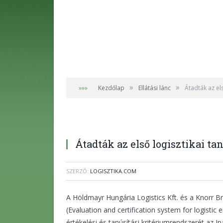
»
»
»»»
Kezdőlap
Ellátási lánc
Átadták az els
Átadták az első logisztikai ta
SZERZŐ:
LOGISZTIKA.COM
A Höldmayr Hungária Logistics Kft. és a Knorr B
(Evaluation and certification system for logistic e
értékelési és tanúsítási kritériumrendszerét az I