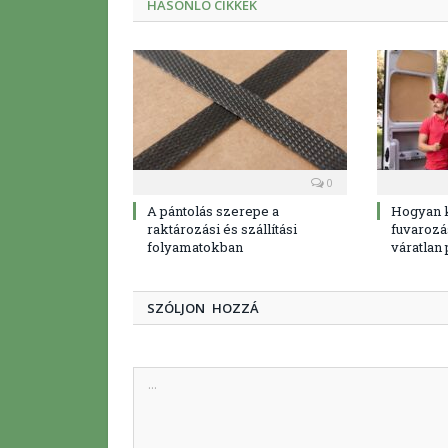
HASONLÓ CIKKEK
0
A pántolás szerepe a
Hogyan 
raktározási és szállítási
fuvarozá
folyamatokban
váratlan
SZÓLJON HOZZÁ