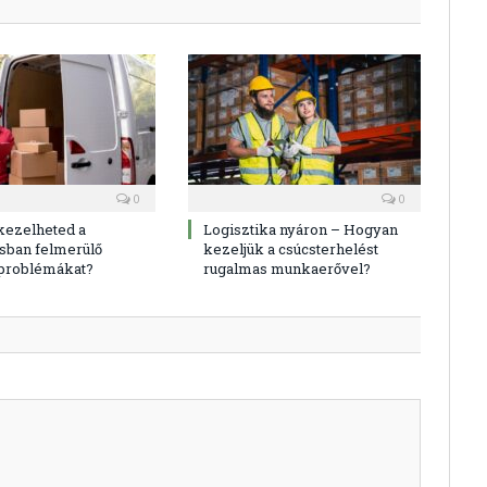
0
0
kezelheted a
Logisztika nyáron – Hogyan
sban felmerülő
kezeljük a csúcsterhelést
 problémákat?
rugalmas munkaerővel?