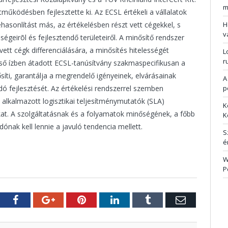
m
ttműködésben fejlesztette ki. Az ECSL értékeli a vállalatok
zehasonlítást más, az értékelésben részt vett cégekkel, s
H
v
ségeirõl és fejlesztendő területeiről. A minősítő rendszer
ett cégk differenciálására, a minősítés hitelességét
L
r
első ízben átadott ECSL-tanúsítvány szakmaspecifikusan a
síti, garantálja a megrendelő igényeinek, elvárásainak
A
dó fejlesztését. Az értékelési rendszerrel szemben
p
alkalmazott logisztikai teljesítménymutatók (SLA)
K
kat. A szolgáltatásnak és a folyamatok minőségének, a főbb
K
nak kell lennie a javuló tendencia mellett.
S
é
W
P
tter
Facebook
Google+
Pinterest
LinkedIn
Tumblr
E-
mail