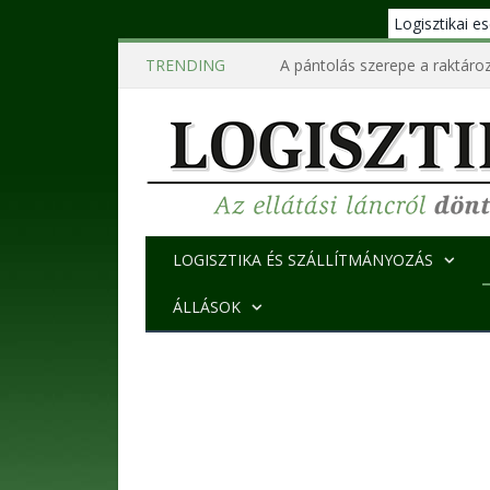
Logisztikai 
TRENDING
A pántolás szerepe a raktároz
LOGISZTIKA ÉS SZÁLLÍTMÁNYOZÁS
ÁLLÁSOK