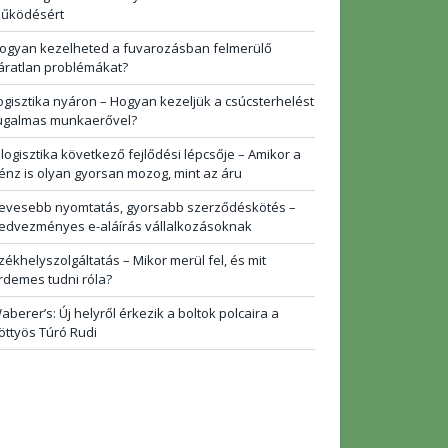
űködésért
ogyan kezelheted a fuvarozásban felmerülő
áratlan problémákat?
ogisztika nyáron – Hogyan kezeljük a csúcsterhelést
ugalmas munkaerővel?
 logisztika következő fejlődési lépcsője – Amikor a
énz is olyan gyorsan mozog, mint az áru
evesebb nyomtatás, gyorsabb szerződéskötés –
edvezményes e-aláírás vállalkozásoknak
zékhelyszolgáltatás – Mikor merül fel, és mit
rdemes tudni róla?
aberer’s: Új helyről érkezik a boltok polcaira a
öttyös Túró Rudi