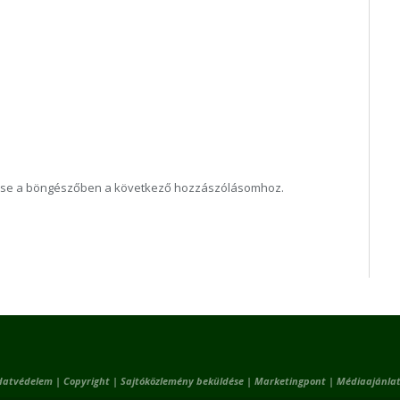
ése a böngészőben a következő hozzászólásomhoz.
datvédelem
|
Copyright
|
Sajtóközlemény beküldése
|
Marketingpont
|
Médiaajánlat