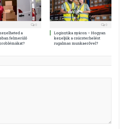
0
0
kezelheted a
Logisztika nyáron – Hogyan
sban felmerülő
kezeljük a csúcsterhelést
 problémákat?
rugalmas munkaerővel?