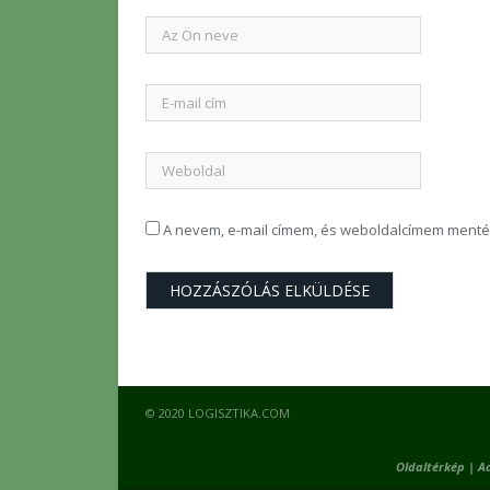
A nevem, e-mail címem, és weboldalcímem ment
© 2020 LOGISZTIKA.COM
Oldaltérkép
|
A