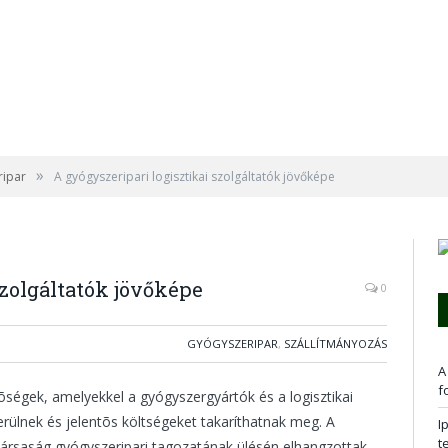
»
ripar
A gyógyszeripari logisztikai szolgáltatók jövőképe
szolgáltatók jövőképe
0
GYÓGYSZERIPAR
,
SZÁLLÍTMÁNYOZÁS
A
f
õségek, amelyekkel a gyógyszergyártók és a logisztikai
erülnek és jelentõs költségeket takaríthatnak meg. A
I
t
Társaság gyógyszeripari tagozatának ülésén elhangzottak