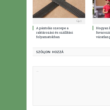
0
A pántolás szerepe a
Hogyan 
raktározási és szállítási
fuvarozá
folyamatokban
váratlan
SZÓLJON HOZZÁ