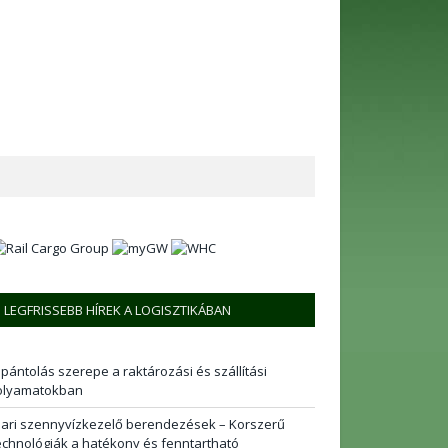
LEGFRISSEBB HÍREK A LOGISZTIKÁBAN
 pántolás szerepe a raktározási és szállítási
olyamatokban
pari szennyvízkezelő berendezések – Korszerű
echnológiák a hatékony és fenntartható