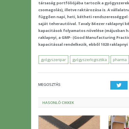
társaság portfóliójába tartozik a gyógyszerek
csomagolás), illetve raktározása is. A vállalat
függõen napi, heti, kétheti rendszerességgel
saját teherautóival. Tavaly 84 ezer raklapnyi 
kapacitások folyamatos növelése (májusban hár
raklapnyi, a GMP- (Good Manufacturing Practi
kapacitással rendelkezik, ebbõl 1020 raklapnyi
gyógyszeripar
gyógyszerlogisztika
pharma
MEGOSZTÁS
Twi
HASONLÓ CIKKEK