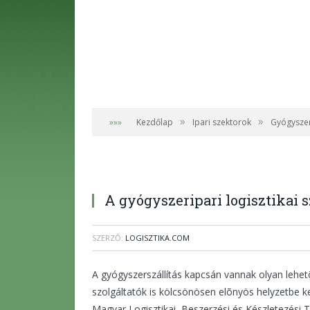
»
»
»»»
Kezdőlap
Ipari szektorok
Gyógysze
A gyógyszeripari logisztikai 
SZERZŐ:
LOGISZTIKA.COM
A gyógyszerszállítás kapcsán vannak olyan lehet
szolgáltatók is kölcsönösen elõnyös helyzetbe k
Magyar Logisztikai, Beszerzési és Készletezési 