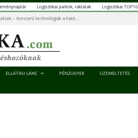
eseménynaptár
Logisztikai parkok, raktárak
Logisztikai TOP1
Ipari szennyvízkezelő berendezések – Korszerű technológiák a hatékony és fenntartható működésért
ELLÁTÁSI LÁNC
PÉNZÜGYEK
ÜZEMELTETÉS