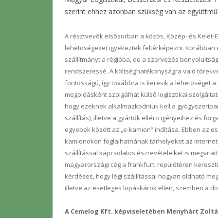
szerint ehhez azonban szükség van az együttmûk
A résztvevõk elsõsorban a közös, Közép- és Kelet-E
lehetõségeket igyekeztek feltérképezni. Korábban e
szállítmányt a régióba, de a szervezés bonyolultság
rendszeressé. A költséghatékonyságra való törekv
fontosságú, így továbbra is keresik a lehetõséget 
megoldásként szolgálhat külsõ logisztikai szolgál
hogy ezeknek alkalmazkodniuk kell a gyógyszeripar
szállítás), illetve a gyártók eltérõ igényeihez és for
egyebek között az „e-kamion” indítása. Ebben az e
kamionokon foglalhatnának tárhelyeket az interneten
szállítással kapcsolatos észrevételeiket is megvitatt
magyarországi cég a frankfurti repülõtéren keresztül
kérdéses, hogy légi szállítással hogyan oldható m
illetve az esetleges lopáskárok ellen, szemben a d
A Cemelog Kft. képviseletében Menyhárt Zoltán