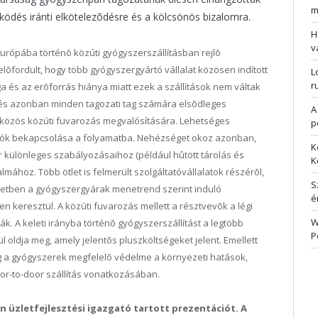
m
ödés iránti elkötelezõdésre és a kölcsönös bizalomra.
H
v
urópába történõ közúti gyógyszerszállításban rejlõ
lõfordult, hogy több gyógyszergyártó vállalat közösen indított
L
r
a és az erõforrás hiánya miatt ezek a szállítások nem váltak
és azonban minden tagozati tag számára elsõdleges
A
a közös közúti fuvarozás megvalósítására. Lehetséges
p
tatók bekapcsolása a folyamatba. Nehézséget okoz azonban,
K
 különleges szabályozásaihoz (például hûtött tárolás és
K
galmához. Több ötlet is felmerült szolgáltatóvállalatok részérõl,
S
setben a gyógyszergyárak menetrend szerint induló
é
 keresztül. A közúti fuvarozás mellett a résztvevõk a légi
W
ák. A keleti irányba történõ gyógyszerszállítást a legtöbb
P
 oldja meg, amely jelentõs pluszköltségeket jelent. Emellett
eg a gyógyszerek megfelelõ védelme a környezeti hatások,
oor-to-door szállítás vonatkozásában.
 üzletfejlesztési igazgató tartott prezentációt. A