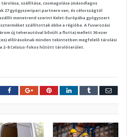
 tárolása, szállítása, csomagolása (másodlagos
nak 27 gyógyszeripari partnere van, és célországtól
 szállít menetrend szerint Kelet-Európába gyógyszert
készterméket szállítottak ebbe a régióba. A fuvarozási
om új teherautóval bõvült a flotta) mellett 36 ezer
ces) elõírásoknak minden tekintetben megfelelõ tárolási
 a 2–8 Celsius-fokos hûtött tárolóterület.
tter
Facebook
Google+
Pinterest
LinkedIn
Tumblr
E-
mail