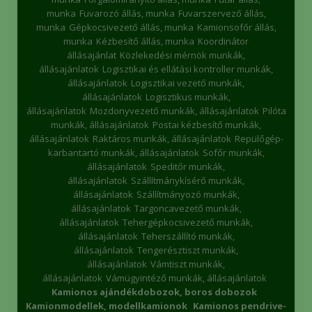
munka
Fuvarozó állás, munka
Fuvarszervező állás,
munka
Gépkocsivezető állás, munka
Kamionsofőr állás,
munka
Kézbesítő állás, munka
Koordinátor
állásajánlat
Közlekedési mérnök munkák,
állásajánlatok
Logisztikai és ellátási kontroller munkák,
állásajánlatok
Logisztikai vezető munkák,
állásajánlatok
Logisztikus munkák,
állásajánlatok
Mozdonyvezető munkák, állásajánlatok
Pilóta
munkák, állásajánlatok
Postai kézbesítő munkák,
állásajánlatok
Raktáros munkák, állásajánlatok
Repülőgép-
karbantartó munkák, állásajánlatok
Sofőr munkák,
állásajánlatok
Speditőr munkák,
állásajánlatok
Szállítmánykísérő munkák,
állásajánlatok
Szállítmányozó munkák,
állásajánlatok
Targoncavezető munkák,
állásajánlatok
Tehergépkocsivezető munkák,
állásajánlatok
Teherszállító munkák,
állásajánlatok
Tengerésztiszt munkák,
állásajánlatok
Vámtiszt munkák,
állásajánlatok
Vámügyintéző munkák, állásajánlatok
Kamionos ajándékdobozok, boros dobozok
Kamionmodellek, modellkamionok
Kamionos pendrive-