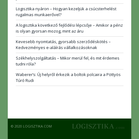
Logisztika nyáron – Hogyan kezeljük a csúcsterhelést
rugalmas munkaerővel?
A logisztika következő fejlődési lépcsője – Amikor a pénz
is olyan gyorsan mozog, mint az áru
Kevesebb nyomtatás, gyorsabb szerződéskötés –
Kedvezményes e-aláírás vállalkozásoknak
Székhelyszolgáltatás – Mikor merül fel, és mit érdemes
tudni róla?
Waberer’s: Új helyről érkezik a boltok polcaira a Pöttyös
Túró Rudi
© 2020 LOGISZTIKA.COM