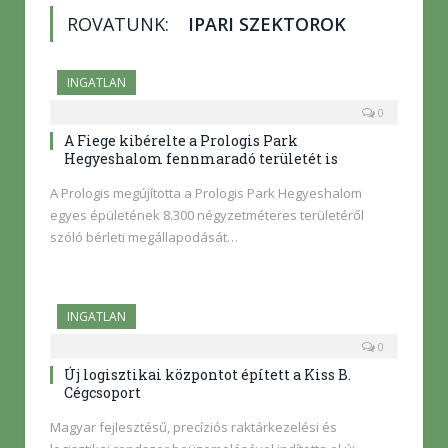
ROVATUNK:
IPARI SZEKTOROK
INGATLAN
0
A Fiege kibérelte a Prologis Park
Hegyeshalom fennmaradó területét is
A Prologis megújította a Prologis Park Hegyeshalom
egyes épületének 8.300 négyzetméteres területéről
szóló bérleti megállapodását…
INGATLAN
0
Új logisztikai központot épített a Kiss B.
Cégcsoport
Magyar fejlesztésű, precíziós raktárkezelési és