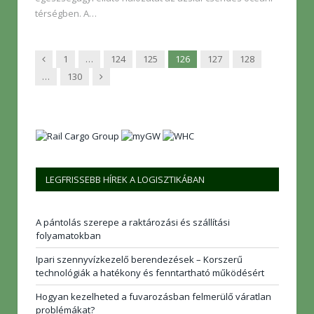
térségben. A…
Előző
1
…
124
125
126
127
128
Következő
…
130
LEGFRISSEBB HÍREK A LOGISZTIKÁBAN
A pántolás szerepe a raktározási és szállítási
folyamatokban
Ipari szennyvízkezelő berendezések – Korszerű
technológiák a hatékony és fenntartható működésért
Hogyan kezelheted a fuvarozásban felmerülő váratlan
problémákat?