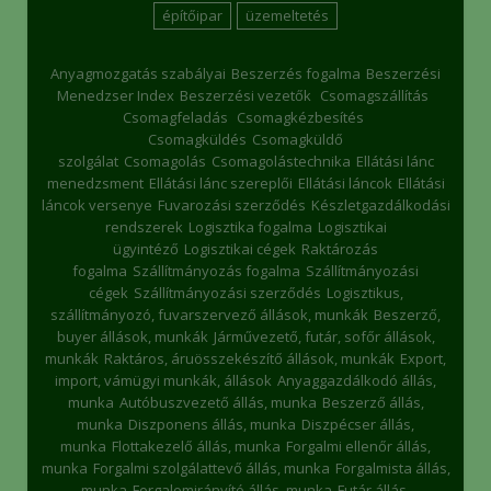
építőipar
üzemeltetés
Anyagmozgatás szabályai
Beszerzés fogalma
Beszerzési
Menedzser Index
Beszerzési vezetők
Csomagszállítás
Csomagfeladás
Csomagkézbesítés
Csomagküldés
Csomagküldő
szolgálat
Csomagolás
Csomagolástechnika
Ellátási lánc
menedzsment
Ellátási lánc szereplői
Ellátási láncok
Ellátási
láncok versenye
Fuvarozási szerződés
Készletgazdálkodási
rendszerek
Logisztika fogalma
Logisztikai
ügyintéző
Logisztikai cégek
Raktározás
fogalma
Szállítmányozás fogalma
Szállítmányozási
cégek
Szállítmányozási szerződés
Logisztikus,
szállítmányozó, fuvarszervező állások, munkák
Beszerző,
buyer állások, munkák
Járművezető, futár, sofőr állások,
munkák
Raktáros, áruösszekészítő állások, munkák
Export,
import, vámügyi munkák, állások
Anyaggazdálkodó állás,
munka
Autóbuszvezető állás, munka
Beszerző állás,
munka
Diszponens állás, munka
Diszpécser állás,
munka
Flottakezelő állás, munka
Forgalmi ellenőr állás,
munka
Forgalmi szolgálattevő állás, munka
Forgalmista állás,
munka
Forgalomirányító állás, munka
Futár állás,