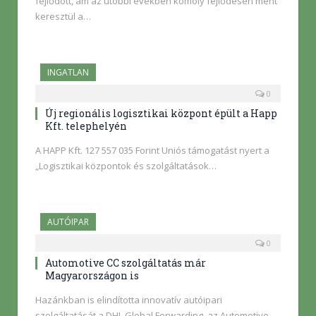
fejlődött, ám az utóbbi években komoly fejlődésen ment
keresztül a…
INGATLAN
0
Új regionális logisztikai központ épült a Happ
Kft. telephelyén
A HAPP Kft. 127 557 035 Forint Uniós támogatást nyert a
„Logisztikai központok és szolgáltatások…
AUTÓIPAR
0
Automotive CC szolgáltatás már
Magyarországon is
Hazánkban is elindította innovatív autóipari
szolgáltatását a DHL Global Forwarding, az Automotive