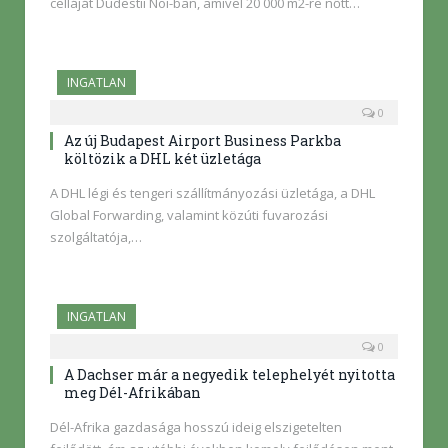
celláját Dudestii Noi-ban, amivel 20 000 m2-re nőtt…
INGATLAN
0
Az új Budapest Airport Business Parkba
költözik a DHL két üzletága
A DHL légi és tengeri szállítmányozási üzletága, a DHL
Global Forwarding, valamint közúti fuvarozási
szolgáltatója,…
INGATLAN
0
A Dachser már a negyedik telephelyét nyitotta
meg Dél-Afrikában
Dél-Afrika gazdasága hosszú ideig elszigetelten