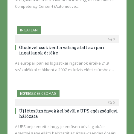
Competency Center-t (Automotive…
INGATLAN
0
Ötödével csökkent a válság alatt az ipari
ingatlanok értéke
Az európai ipari és logisztikai ingatlanok értéke 21,9
százalékkal csökkent a 2007-es krízis előtti csúcshoz…
EXPRESSZ ÉS CSOMAG
0
Új létesítményekkel bővül a UPS egészségügyi
hálózata
A UPS bejelentette, hogy jelentősen bővíti globális
egészségügyi ellátó hálózatát az ázsiai-csendes óceáni