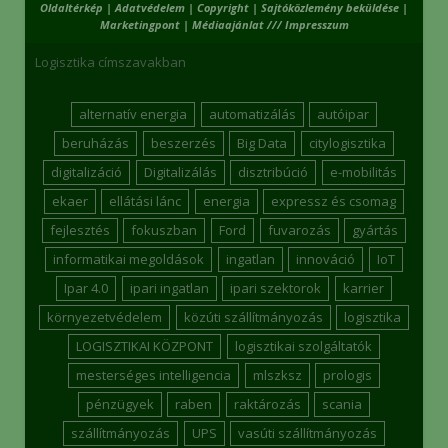
Oldaltérkép
|
Adatvédelem
|
Copyright
|
Sajtóközlemény beküldése
|
Marketingpont
|
Médiaajánlat /// Impresszum
Logisztika címszavakban
alternatív energia
automatizálás
autóipar
beruházás
beszerzés
Big Data
citylogisztika
digitalizáció
Digitalizálás
disztribúció
e-mobilitás
ekaer
ellátási lánc
energia
expressz és csomag
fejlesztés
fokuszban
Ford
fuvarozás
gyártás
informatikai megoldások
ingatlan
innováció
IoT
Ipar 4.0
ipari ingatlan
ipari szektorok
karrier
környezetvédelem
közúti szállítmányozás
logisztika
LOGISZTIKAI KÖZPONT
logisztikai szolgáltatók
mesterséges intelligencia
mlszksz
prologis
pénzügyek
raben
raktározás
scania
szállítmányozás
UPS
vasúti szállítmányozás