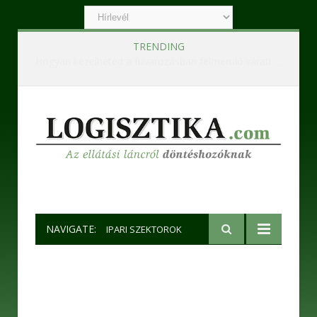
TRENDING
Hogyan kezelheted a fuvarozásban felmerülő váratlan problémákat?
NAVIGATE:
IPARI SZEKTOROK