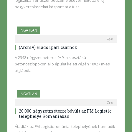
logisztikai rendszer beüzemelésével indította el új
nagykereskedelmi központját a Kiss…
INGATLAN
0
(Archiv) Eladó ipari csarnok
A 2348 négyzetméteres 9×9 m kiosztású
betonoszlopokon álló épület keleti végén 10×27 m-es
téglából…
INGATLAN
0
20 000 négyzetméterre bővült az FM Logistic
telephelye Romániában
Átadták az FM Logistic romániai telephelyének harmadik