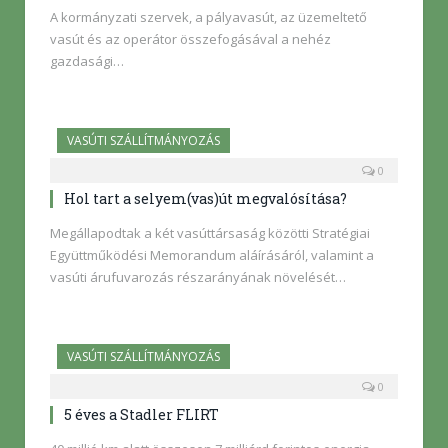
A kormányzati szervek, a pályavasút, az üzemeltető
vasút és az operátor összefogásával a nehéz
gazdasági…
VASÚTI SZÁLLÍTMÁNYOZÁS
0
Hol tart a selyem(vas)út megvalósítása?
Megállapodtak a két vasúttársaság közötti Stratégiai
Együttműködési Memorandum aláírásáról, valamint a
vasúti árufuvarozás részarányának növelését…
VASÚTI SZÁLLÍTMÁNYOZÁS
0
5 éves a Stadler FLIRT