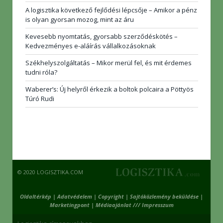
A logisztika következő fejlődési lépcsője – Amikor a pénz
is olyan gyorsan mozog, mint az áru
Kevesebb nyomtatás, gyorsabb szerződéskötés –
Kedvezményes e-aláírás vállalkozásoknak
Székhelyszolgáltatás – Mikor merül fel, és mit érdemes
tudni róla?
Waberer’s: Új helyről érkezik a boltok polcaira a Pöttyös
Túró Rudi
© 2020 LOGISZTIKA.COM
Oldaltérkép
|
Adatvédelem
|
Copyright
|
Sajtóközlemény beküldése
|
Marketingpont
|
Médiaajánlat /// Impresszum