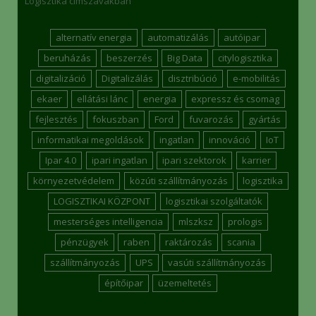
Logisztika címszavakban
alternatív energia
automatizálás
autóipar
beruházás
beszerzés
Big Data
citylogisztika
digitalizáció
Digitalizálás
disztribúció
e-mobilitás
ekaer
ellátási lánc
energia
expressz és csomag
fejlesztés
fokuszban
Ford
fuvarozás
gyártás
informatikai megoldások
ingatlan
innováció
IoT
Ipar 4.0
ipari ingatlan
ipari szektorok
karrier
környezetvédelem
közúti szállítmányozás
logisztika
LOGISZTIKAI KÖZPONT
logisztikai szolgáltatók
mesterséges intelligencia
mlszksz
prologis
pénzügyek
raben
raktározás
scania
szállítmányozás
UPS
vasúti szállítmányozás
építőipar
üzemeltetés