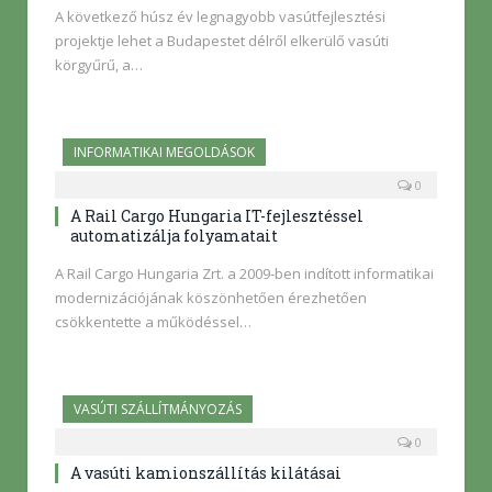
A következő húsz év legnagyobb vasútfejlesztési
projektje lehet a Budapestet délről elkerülő vasúti
körgyűrű, a…
INFORMATIKAI MEGOLDÁSOK
0
A Rail Cargo Hungaria IT-fejlesztéssel
automatizálja folyamatait
A Rail Cargo Hungaria Zrt. a 2009-ben indított informatikai
modernizációjának köszönhetően érezhetően
csökkentette a működéssel…
VASÚTI SZÁLLÍTMÁNYOZÁS
0
A vasúti kamionszállítás kilátásai