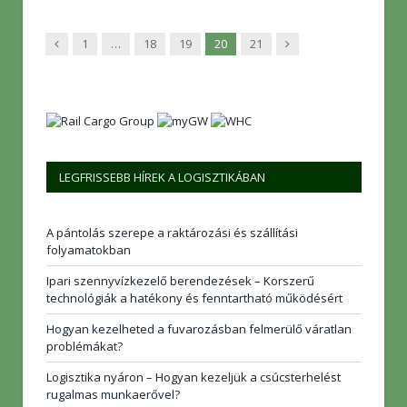
Előző
Következő
1
…
18
19
20
21
LEGFRISSEBB HÍREK A LOGISZTIKÁBAN
A pántolás szerepe a raktározási és szállítási
folyamatokban
Ipari szennyvízkezelő berendezések – Korszerű
technológiák a hatékony és fenntartható működésért
Hogyan kezelheted a fuvarozásban felmerülő váratlan
problémákat?
Logisztika nyáron – Hogyan kezeljük a csúcsterhelést
rugalmas munkaerővel?