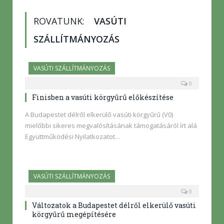
ROVATUNK:
VASÚTI
SZÁLLÍTMÁNYOZÁS
VASÚTI SZÁLLÍTMÁNYOZÁS
0
Finisben a vasúti körgyűrű előkészítése
A Budapestet délről elkerülő vasúti körgyűrű (V0)
mielőbbi sikeres megvalósításának támogatásáról írt alá
Együttműködési Nyilatkozatot…
VASÚTI SZÁLLÍTMÁNYOZÁS
0
Változatok a Budapestet délről elkerülő vasúti
körgyűrű megépítésére