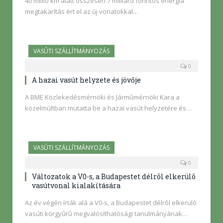
40 millió km alatt összesen 7 milliárd forintos energia
megtakarítás ért el az új vonatokkal…
VASÚTI SZÁLLÍTMÁNYOZÁS
0
A hazai vasút helyzete és jövője
A BME Közlekedésmérnöki és Jármûmérnöki Kara a
közelmúltban mutatta be a hazai vasút helyzetére és…
VASÚTI SZÁLLÍTMÁNYOZÁS
0
Változatok a V0-s, a Budapestet délrõl elkerülõ
vasútvonal kialakítására
Az év végén írták alá a V0-s, a Budapestet délrõl elkerülõ
vasúti körgyûrû megvalósíthatósági tanulmányának…