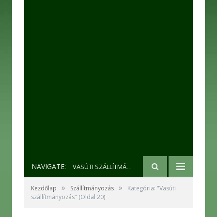
NAVIGATE:
VASÚTI SZÁLLÍTMÁNYOZÁS
»
»
Kezdőlap
Szállítmányozás
Kategória: "Vasúti
szállítmányozás"
(Oldal 20)