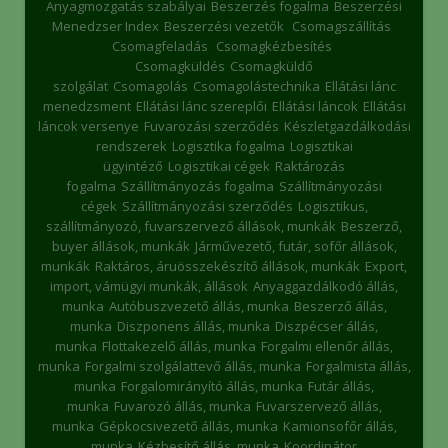
Anyagmozgatás szabályai
Beszerzés fogalma
Beszerzési
Menedzser Index
Beszerzési vezetők
Csomagszállítás
Csomagfeladás
Csomagkézbesítés
Csomagküldés
Csomagküldő
szolgálat
Csomagolás
Csomagolástechnika
Ellátási lánc
menedzsment
Ellátási lánc szereplői
Ellátási láncok
Ellátási
láncok versenye
Fuvarozási szerződés
Készletgazdálkodási
rendszerek
Logisztika fogalma
Logisztikai
ügyintéző
Logisztikai cégek
Raktározás
fogalma
Szállítmányozás fogalma
Szállítmányozási
cégek
Szállítmányozási szerződés
Logisztikus,
szállítmányozó, fuvarszervező állások, munkák
Beszerző,
buyer állások, munkák
Járművezető, futár, sofőr állások,
munkák
Raktáros, áruösszekészítő állások, munkák
Export,
import, vámügyi munkák, állások
Anyaggazdálkodó állás,
munka
Autóbuszvezető állás, munka
Beszerző állás,
munka
Diszponens állás, munka
Diszpécser állás,
munka
Flottakezelő állás, munka
Forgalmi ellenőr állás,
munka
Forgalmi szolgálattevő állás, munka
Forgalmista állás,
munka
Forgalomirányító állás, munka
Futár állás,
munka
Fuvarozó állás, munka
Fuvarszervező állás,
munka
Gépkocsivezető állás, munka
Kamionsofőr állás,
munka
Kézbesítő állás, munka
Koordinátor