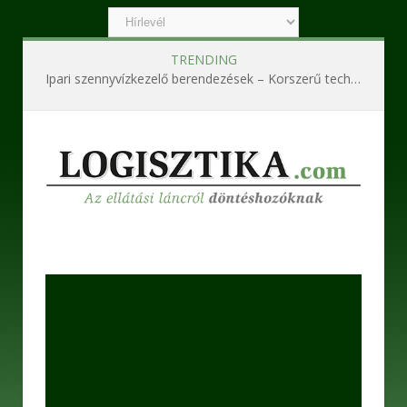
TRENDING
Ipari szennyvízkezelő berendezések – Korszerű technológiák a hatékony és fenntartható működésért