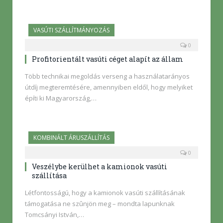
VASÚTI SZÁLLÍTMÁNYOZÁS
0
Profitorientált vasúti céget alapít az állam
Több technikai megoldás verseng a használatarányos
útdíj megteremtésére, amennyiben eldől, hogy melyiket
építi ki Magyarország,…
KOMBINÁLT ÁRUSZÁLLÍTÁS
0
Veszélybe kerülhet a kamionok vasúti
szállítása
Létfontosságú, hogy a kamionok vasúti szállításának
támogatása ne szûnjön meg – mondta lapunknak
Tomcsányi István,…