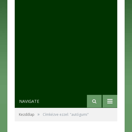
NAVIGATE
»
Kezdőlap
Címkézve ezzel: "autógumi"