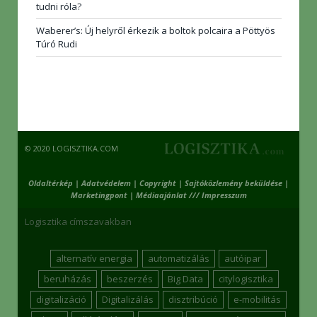
tudni róla?
Waberer’s: Új helyről érkezik a boltok polcaira a Pöttyös
Túró Rudi
© 2020 LOGISZTIKA.COM
Oldaltérkép
|
Adatvédelem
|
Copyright
|
Sajtóközlemény beküldése
|
Marketingpont
|
Médiaajánlat /// Impresszum
Logisztika címszavakban
alternatív energia
automatizálás
autóipar
beruházás
beszerzés
Big Data
citylogisztika
digitalizáció
Digitalizálás
disztribúció
e-mobilitás