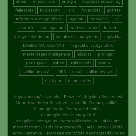
ekaer
ellátási lánc
energia
expressz és csomag
fejlesztés
fokuszban
Ford
fuvarozás
gyártás
informatikai megoldások
ingatlan
innováció
IoT
Ipar 4.0
ipari ingatlan
ipari szektorok
karrier
környezetvédelem
közúti szállítmányozás
logisztika
LOGISZTIKAI KÖZPONT
logisztikai szolgáltatók
mesterséges intelligencia
mlszksz
prologis
pénzügyek
raben
raktározás
scania
szállítmányozás
UPS
vasúti szállítmányozás
építőipar
üzemeltetés
Anyagmozgatás szabályai
Beszerzés fogalma
Beszerzési
Menedzser Index
Beszerzési vezetők
Csomagszállítás
Csomagfeladás
Csomagkézbesítés
Csomagküldés
Csomagküldő
szolgálat
Csomagolás
Csomagolástechnika
Ellátási lánc
menedzsment
Ellátási lánc szereplői
Ellátási láncok
Ellátási
láncok versenye
Fuvarozási szerződés
Készletgazdálkodási