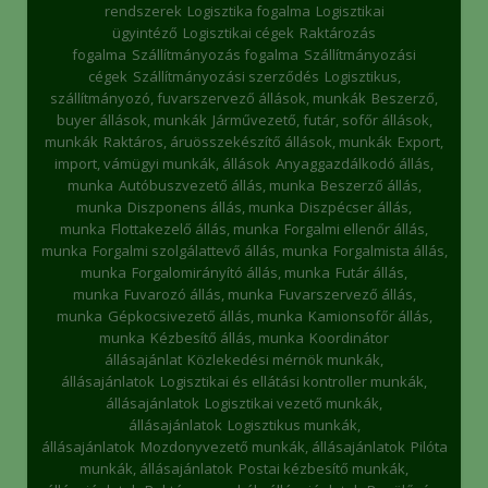
rendszerek
Logisztika fogalma
Logisztikai
ügyintéző
Logisztikai cégek
Raktározás
fogalma
Szállítmányozás fogalma
Szállítmányozási
cégek
Szállítmányozási szerződés
Logisztikus,
szállítmányozó, fuvarszervező állások, munkák
Beszerző,
buyer állások, munkák
Járművezető, futár, sofőr állások,
munkák
Raktáros, áruösszekészítő állások, munkák
Export,
import, vámügyi munkák, állások
Anyaggazdálkodó állás,
munka
Autóbuszvezető állás, munka
Beszerző állás,
munka
Diszponens állás, munka
Diszpécser állás,
munka
Flottakezelő állás, munka
Forgalmi ellenőr állás,
munka
Forgalmi szolgálattevő állás, munka
Forgalmista állás,
munka
Forgalomirányító állás, munka
Futár állás,
munka
Fuvarozó állás, munka
Fuvarszervező állás,
munka
Gépkocsivezető állás, munka
Kamionsofőr állás,
munka
Kézbesítő állás, munka
Koordinátor
állásajánlat
Közlekedési mérnök munkák,
állásajánlatok
Logisztikai és ellátási kontroller munkák,
állásajánlatok
Logisztikai vezető munkák,
állásajánlatok
Logisztikus munkák,
állásajánlatok
Mozdonyvezető munkák, állásajánlatok
Pilóta
munkák, állásajánlatok
Postai kézbesítő munkák,