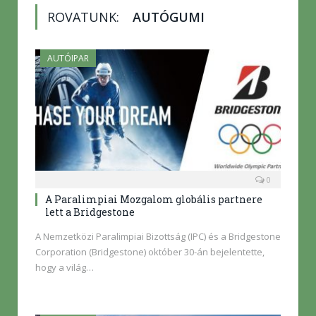
ROVATUNK:
AUTÓGUMI
AUTÓIPAR
0
A Paralimpiai Mozgalom globális partnere
lett a Bridgestone
A Nemzetközi Paralimpiai Bizottság (IPC) és a Bridgestone
Corporation (Bridgestone) október 30-án bejelentette,
hogy a világ…