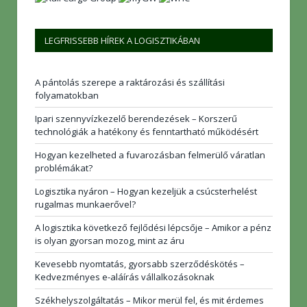
LEGFRISSEBB HÍREK A LOGISZTIKÁBAN
A pántolás szerepe a raktározási és szállítási
folyamatokban
Ipari szennyvízkezelő berendezések – Korszerű
technológiák a hatékony és fenntartható működésért
Hogyan kezelheted a fuvarozásban felmerülő váratlan
problémákat?
Logisztika nyáron – Hogyan kezeljük a csúcsterhelést
rugalmas munkaerővel?
A logisztika következő fejlődési lépcsője – Amikor a pénz
is olyan gyorsan mozog, mint az áru
Kevesebb nyomtatás, gyorsabb szerződéskötés –
Kedvezményes e-aláírás vállalkozásoknak
Székhelyszolgáltatás – Mikor merül fel, és mit érdemes