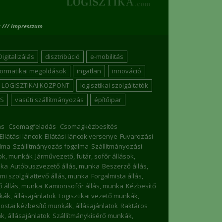
 /// Impresszum
Digitalizálás
disztribúció
e-mobilitás
formatikai megoldások
ingatlan
innováció
LOGISZTIKAI KÖZPONT
logisztikai szolgáltatók
S
vasúti szállítmányozás
építőipar
ás
Csomagfeladás
Csomagkézbesítés
Ellátási láncok
Ellátási láncok versenye
Fuvarozási
lma
Szállítmányozás fogalma
Szállítmányozási
sok, munkák
Járművezető, futár, sofőr állások,
nka
Autóbuszvezető állás, munka
Beszerző állás,
mi szolgálattevő állás, munka
Forgalmista állás,
 állás, munka
Kamionsofőr állás, munka
Kézbesítő
nkák, állásajánlatok
Logisztikai vezető munkák,
ostai kézbesítő munkák, állásajánlatok
Raktáros
, állásajánlatok
Szállítmánykísérő munkák,