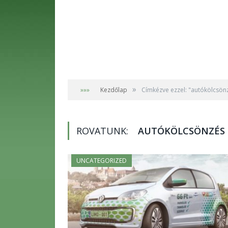
»
»»»
Kezdőlap
Címkézve ezzel: "autókölcsön
ROVATUNK:
AUTÓKÖLCSÖNZÉS
UNCATEGORIZED