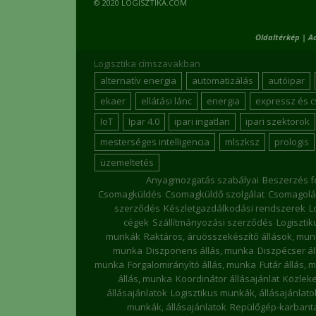
© 2020 LOGISZTIKA.COM
Oldaltérkép
|
A
Logisztika címszavakban
alternatív energia
automatizálás
autóipar
ekaer
ellátási lánc
energia
expressz és 
IoT
Ipar 4.0
ipari ingatlan
ipari szektorok
mesterséges intelligencia
mlszksz
prologis
üzemeltetés
Anyagmozgatás szabályai
Beszerzés f
Csomagküldés
Csomagküldő szolgálat
Csomagolá
szerződés
Készletgazdálkodási rendszerek
L
cégek
Szállítmányozási szerződés
Logiszti
munkák
Raktáros, áruösszekészítő állások, mu
munka
Diszponens állás, munka
Diszpécser á
munka
Forgalomirányító állás, munka
Futár állás, 
állás, munka
Koordinátor állásajánlat
Közleke
állásajánlatok
Logisztikus munkák, állásajánlato
munkák, állásajánlatok
Repülőgép-karbanta