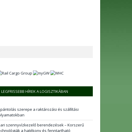
LEGFRISSEBB HÍREK A LOGISZTIKÁBAN
 pántolás szerepe a raktározási és szállítási
olyamatokban
pari szennyvízkezelő berendezések – Korszerű
echnológiák a hatékony és fenntartható