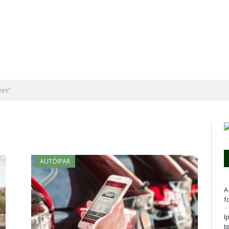
zés"
AUTÓIPAR
A
f
I
t