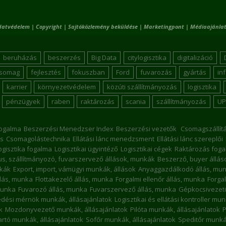
datvédelem
|
Copyright
|
Sajtóközlemény beküldése
|
Marketingpont
|
Médiaajánlat
beruházás
beszerzés
Big Data
citylogisztika
digitalizáció
csomag
fejlesztés
fokuszban
Ford
fuvarozás
gyártás
in
karrier
környezetvédelem
közúti szállítmányozás
logisztika
pénzügyek
raben
raktározás
scania
szállítmányozás
UP
ogalma
Beszerzési Menedzser Index
Beszerzési vezetők
Csomagszállít
s
Csomagolástechnika
Ellátási lánc menedzsment
Ellátási lánc szereplői
ogisztika fogalma
Logisztikai ügyintéző
Logisztikai cégek
Raktározás foga
kus, szállítmányozó, fuvarszervező állások, munkák
Beszerző, buyer állá
nkák
Export, import, vámügyi munkák, állások
Anyaggazdálkodó állás, mu
llás, munka
Flottakezelő állás, munka
Forgalmi ellenőr állás, munka
Forgal
munka
Fuvarozó állás, munka
Fuvarszervező állás, munka
Gépkocsivezető
dési mérnök munkák, állásajánlatok
Logisztikai és ellátási kontroller mu
k
Mozdonyvezető munkák, állásajánlatok
Pilóta munkák, állásajánlatok
P
rtó munkák, állásajánlatok
Sofőr munkák, állásajánlatok
Speditőr munkák