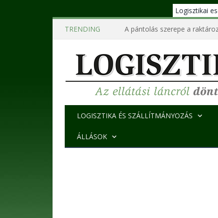
Logisztikai 
TRENDING
A pántolás szerepe a raktároz
LOGISZTIKA ÉS SZÁLLÍTMÁNYOZÁS
ÁLLÁSOK