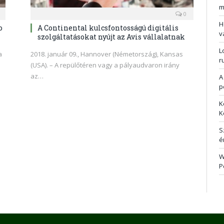
m
0
H
o
A Continental kulcsfontosságú digitális
v
szolgáltatásokat nyújt az Avis vállalatnak
L
a
2018. január 09., Hannover (Németország), Kansas
r
(USA). – A repülőtéren vagy a pályaudvaron irány
az…
A
p
K
K
S
é
W
P