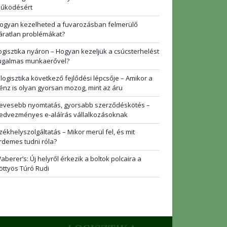
űködésért
ogyan kezelheted a fuvarozásban felmerülő
áratlan problémákat?
ogisztika nyáron – Hogyan kezeljük a csúcsterhelést
ugalmas munkaerővel?
 logisztika következő fejlődési lépcsője – Amikor a
énz is olyan gyorsan mozog, mint az áru
evesebb nyomtatás, gyorsabb szerződéskötés –
edvezményes e-aláírás vállalkozásoknak
zékhelyszolgáltatás – Mikor merül fel, és mit
rdemes tudni róla?
aberer’s: Új helyről érkezik a boltok polcaira a
öttyös Túró Rudi