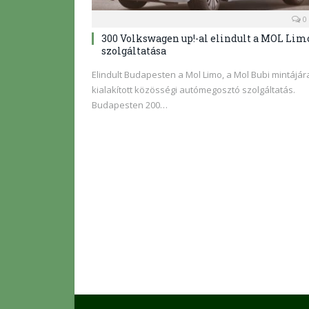
0
300 Volkswagen up!-al elindult a MOL Lim
szolgáltatása
Elindult Budapesten a Mol Limo, a Mol Bubi mintájár
kialakított közösségi autómegosztó szolgáltatás.
Budapesten 200…