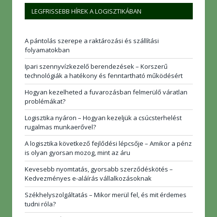
LEGFRISSEBB HÍREK A LOGISZTIKÁBAN
A pántolás szerepe a raktározási és szállítási
folyamatokban
Ipari szennyvízkezelő berendezések – Korszerű
technológiák a hatékony és fenntartható működésért
Hogyan kezelheted a fuvarozásban felmerülő váratlan
problémákat?
Logisztika nyáron – Hogyan kezeljük a csúcsterhelést
rugalmas munkaerővel?
A logisztika következő fejlődési lépcsője – Amikor a pénz
is olyan gyorsan mozog, mint az áru
Kevesebb nyomtatás, gyorsabb szerződéskötés –
Kedvezményes e-aláírás vállalkozásoknak
Székhelyszolgáltatás – Mikor merül fel, és mit érdemes
tudni róla?