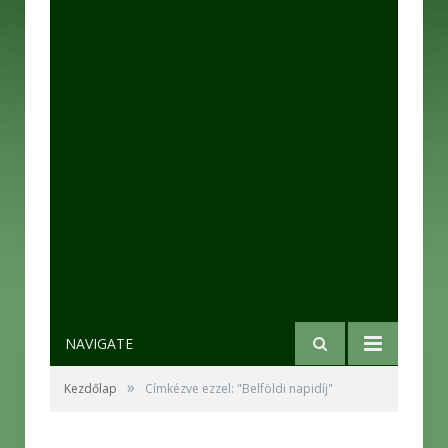
NAVIGATE
»
Kezdőlap
Címkézve ezzel: "Belföldi napidíj"