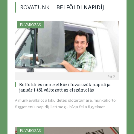
ROVATUNK:
BELFÖLDI NAPIDÍJ
FUVAROZÁS
0
Belföldi és nemzetközi fuvarozók napidíja:
január 1-től változott az elszámolás
A munkavállalót a kiküldetés időtartamára, munkakörtől
függetlenül napidíj illeti meg – hívja fel a figyelmet…
FUVAROZÁS