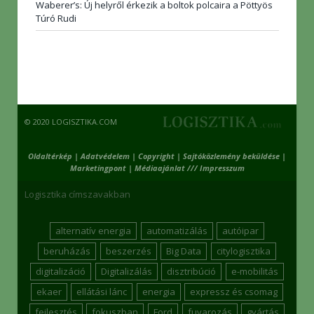
Waberer’s: Új helyről érkezik a boltok polcaira a Pöttyös
Túró Rudi
© 2020 LOGISZTIKA.COM
Oldaltérkép
|
Adatvédelem
|
Copyright
|
Sajtóközlemény beküldése
|
Marketingpont
|
Médiaajánlat /// Impresszum
Logisztika címszavakban
alternatív energia
automatizálás
autóipar
beruházás
beszerzés
Big Data
citylogisztika
digitalizáció
Digitalizálás
disztribúció
e-mobilitás
ekaer
ellátási lánc
energia
expressz és csomag
fejlesztés
fokuszban
Ford
fuvarozás
gyártás