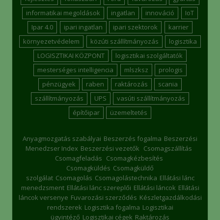
informatikai megoldások
ingatlan
innováció
IoT
Ipar 4.0
ipari ingatlan
ipari szektorok
karrier
környezetvédelem
közúti szállítmányozás
logisztika
LOGISZTIKAI KÖZPONT
logisztikai szolgáltatók
mesterséges intelligencia
mlszksz
prologis
pénzügyek
raben
raktározás
scania
szállítmányozás
UPS
vasúti szállítmányozás
építőipar
üzemeltetés
Anyagmozgatás szabályai
Beszerzés fogalma
Beszerzési
Menedzser Index
Beszerzési vezetők
Csomagszállítás
Csomagfeladás
Csomagkézbesítés
Csomagküldés
Csomagküldő
szolgálat
Csomagolás
Csomagolástechnika
Ellátási lánc
menedzsment
Ellátási lánc szereplői
Ellátási láncok
Ellátási
láncok versenye
Fuvarozási szerződés
Készletgazdálkodási
rendszerek
Logisztika fogalma
Logisztikai
ügyintéző
Logisztikai cégek
Raktározás