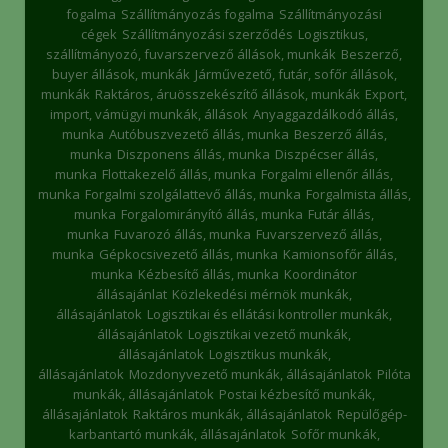
fogalma
Szállítmányozás fogalma
Szállítmányozási
cégek
Szállítmányozási szerződés
Logisztikus,
szállítmányozó, fuvarszervező állások, munkák
Beszerző,
buyer állások, munkák
Járművezető, futár, sofőr állások,
munkák
Raktáros, áruösszekészítő állások, munkák
Export,
import, vámügyi munkák, állások
Anyaggazdálkodó állás,
munka
Autóbuszvezető állás, munka
Beszerző állás,
munka
Diszponens állás, munka
Diszpécser állás,
munka
Flottakezelő állás, munka
Forgalmi ellenőr állás,
munka
Forgalmi szolgálattevő állás, munka
Forgalmista állás,
munka
Forgalomirányító állás, munka
Futár állás,
munka
Fuvarozó állás, munka
Fuvarszervező állás,
munka
Gépkocsivezető állás, munka
Kamionsofőr állás,
munka
Kézbesítő állás, munka
Koordinátor
állásajánlat
Közlekedési mérnök munkák,
állásajánlatok
Logisztikai és ellátási kontroller munkák,
állásajánlatok
Logisztikai vezető munkák,
állásajánlatok
Logisztikus munkák,
állásajánlatok
Mozdonyvezető munkák, állásajánlatok
Pilóta
munkák, állásajánlatok
Postai kézbesítő munkák,
állásajánlatok
Raktáros munkák, állásajánlatok
Repülőgép-
karbantartó munkák, állásajánlatok
Sofőr munkák,