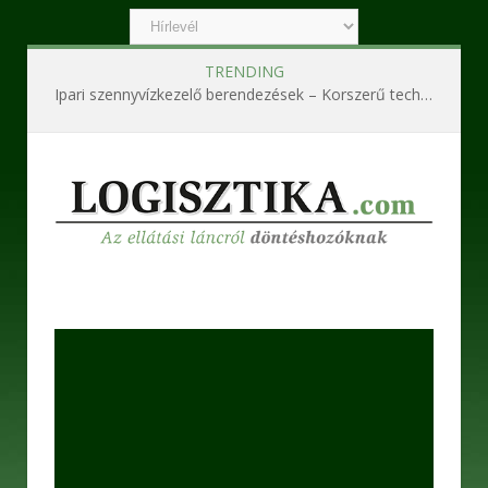
TRENDING
Ipari szennyvízkezelő berendezések – Korszerű technológiák a hatékony és fenntartható működésért