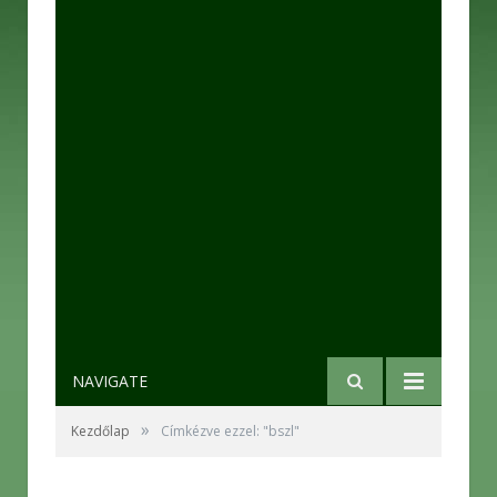
NAVIGATE
»
Kezdőlap
Címkézve ezzel: "bszl"