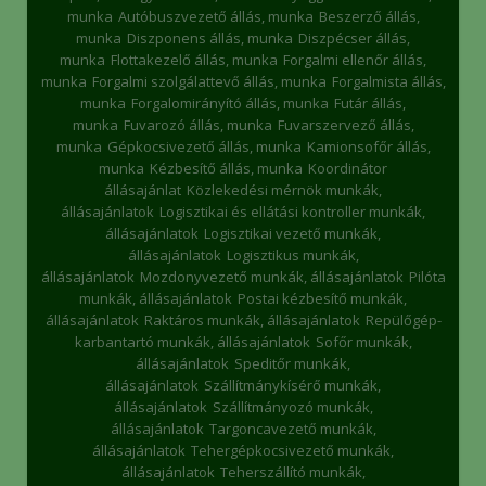
munka
Autóbuszvezető állás, munka
Beszerző állás,
munka
Diszponens állás, munka
Diszpécser állás,
munka
Flottakezelő állás, munka
Forgalmi ellenőr állás,
munka
Forgalmi szolgálattevő állás, munka
Forgalmista állás,
munka
Forgalomirányító állás, munka
Futár állás,
munka
Fuvarozó állás, munka
Fuvarszervező állás,
munka
Gépkocsivezető állás, munka
Kamionsofőr állás,
munka
Kézbesítő állás, munka
Koordinátor
állásajánlat
Közlekedési mérnök munkák,
állásajánlatok
Logisztikai és ellátási kontroller munkák,
állásajánlatok
Logisztikai vezető munkák,
állásajánlatok
Logisztikus munkák,
állásajánlatok
Mozdonyvezető munkák, állásajánlatok
Pilóta
munkák, állásajánlatok
Postai kézbesítő munkák,
állásajánlatok
Raktáros munkák, állásajánlatok
Repülőgép-
karbantartó munkák, állásajánlatok
Sofőr munkák,
állásajánlatok
Speditőr munkák,
állásajánlatok
Szállítmánykísérő munkák,
állásajánlatok
Szállítmányozó munkák,
állásajánlatok
Targoncavezető munkák,
állásajánlatok
Tehergépkocsivezető munkák,
állásajánlatok
Teherszállító munkák,