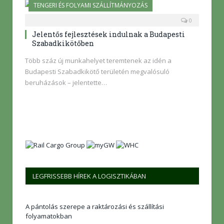
TENGERI ÉS FOLYAMI SZÁLLÍTMÁNYOZÁS
0
Jelentős fejlesztések indulnak a Budapesti
Szabadkikötőben
Több száz új munkahelyet teremtenek az idén a
Budapesti Szabadkikötő területén megvalósuló
beruházások – jelentette…
LEGFRISSEBB HÍREK A LOGISZTIKÁBAN
A pántolás szerepe a raktározási és szállítási
folyamatokban