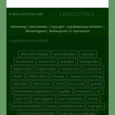
© 2020 LOGISZTIKA.COM
Oldaltérkép
|
Adatvédelem
|
Copyright
|
Sajtóközlemény beküldése
|
Marketingpont
|
Médiaajánlat /// Impresszum
Logisztika címszavakban
alternatív energia
automatizálás
autóipar
beruházás
beszerzés
Big Data
citylogisztika
digitalizáció
Digitalizálás
disztribúció
e-mobilitás
ekaer
ellátási lánc
energia
expressz és csomag
fejlesztés
fokuszban
Ford
fuvarozás
gyártás
informatikai megoldások
ingatlan
innováció
IoT
Ipar 4.0
ipari ingatlan
ipari szektorok
karrier
környezetvédelem
közúti szállítmányozás
logisztika
LOGISZTIKAI KÖZPONT
logisztikai szolgáltatók