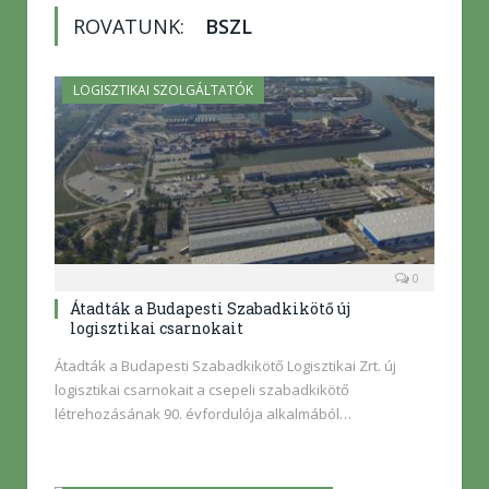
ROVATUNK:
BSZL
LOGISZTIKAI SZOLGÁLTATÓK
0
Átadták a Budapesti Szabadkikötő új
logisztikai csarnokait
Átadták a Budapesti Szabadkikötő Logisztikai Zrt. új
logisztikai csarnokait a csepeli szabadkikötő
létrehozásának 90. évfordulója alkalmából…