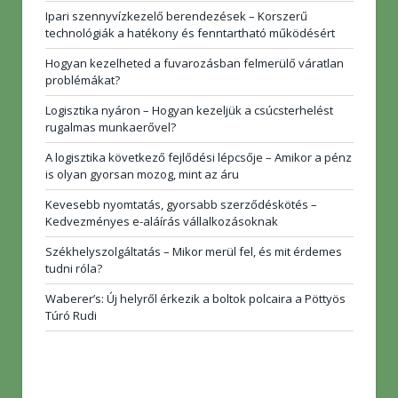
Ipari szennyvízkezelő berendezések – Korszerű
technológiák a hatékony és fenntartható működésért
Hogyan kezelheted a fuvarozásban felmerülő váratlan
problémákat?
Logisztika nyáron – Hogyan kezeljük a csúcsterhelést
rugalmas munkaerővel?
A logisztika következő fejlődési lépcsője – Amikor a pénz
is olyan gyorsan mozog, mint az áru
Kevesebb nyomtatás, gyorsabb szerződéskötés –
Kedvezményes e-aláírás vállalkozásoknak
Székhelyszolgáltatás – Mikor merül fel, és mit érdemes
tudni róla?
Waberer’s: Új helyről érkezik a boltok polcaira a Pöttyös
Túró Rudi