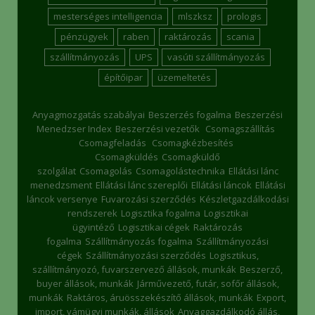
mesterséges intelligencia
mlszksz
prologis
pénzügyek
raben
raktározás
scania
szállítmányozás
UPS
vasúti szállítmányozás
építőipar
üzemeltetés
Anyagmozgatás szabályai
Beszerzés fogalma
Beszerzési
Menedzser Index
Beszerzési vezetők
Csomagszállítás
Csomagfeladás
Csomagkézbesítés
Csomagküldés
Csomagküldő
szolgálat
Csomagolás
Csomagolástechnika
Ellátási lánc
menedzsment
Ellátási lánc szereplői
Ellátási láncok
Ellátási
láncok versenye
Fuvarozási szerződés
Készletgazdálkodási
rendszerek
Logisztika fogalma
Logisztikai
ügyintéző
Logisztikai cégek
Raktározás
fogalma
Szállítmányozás fogalma
Szállítmányozási
cégek
Szállítmányozási szerződés
Logisztikus,
szállítmányozó, fuvarszervező állások, munkák
Beszerző,
buyer állások, munkák
Járművezető, futár, sofőr állások,
munkák
Raktáros, áruösszekészítő állások, munkák
Export,
import, vámügyi munkák, állások
Anyaggazdálkodó állás,