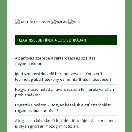
LEGFRISSEBB HÍREK A LOGISZTIKÁBAN
A pántolás szerepe a raktározási és szállítási
folyamatokban
Ipari szennyvízkezelő berendezések – Korszerű
technológiák a hatékony és fenntartható működésért
Hogyan kezelheted a fuvarozásban felmerülő váratlan
problémákat?
Logisztika nyáron – Hogyan kezeljük a csúcsterhelést
rugalmas munkaerővel?
A logisztika következő fejlődési lépcsője – Amikor a pénz
is olyan gyorsan mozog, mint az áru