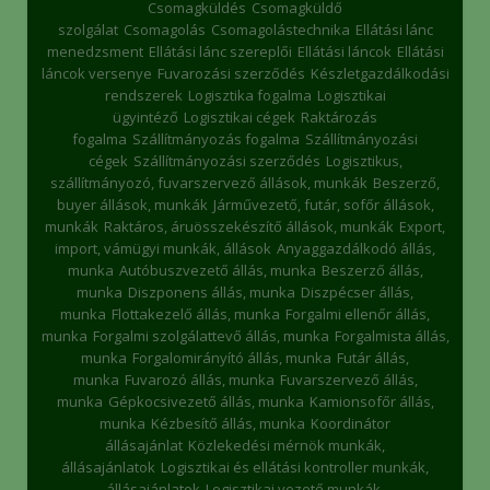
Csomagküldés
Csomagküldő
szolgálat
Csomagolás
Csomagolástechnika
Ellátási lánc
menedzsment
Ellátási lánc szereplői
Ellátási láncok
Ellátási
láncok versenye
Fuvarozási szerződés
Készletgazdálkodási
rendszerek
Logisztika fogalma
Logisztikai
ügyintéző
Logisztikai cégek
Raktározás
fogalma
Szállítmányozás fogalma
Szállítmányozási
cégek
Szállítmányozási szerződés
Logisztikus,
szállítmányozó, fuvarszervező állások, munkák
Beszerző,
buyer állások, munkák
Járművezető, futár, sofőr állások,
munkák
Raktáros, áruösszekészítő állások, munkák
Export,
import, vámügyi munkák, állások
Anyaggazdálkodó állás,
munka
Autóbuszvezető állás, munka
Beszerző állás,
munka
Diszponens állás, munka
Diszpécser állás,
munka
Flottakezelő állás, munka
Forgalmi ellenőr állás,
munka
Forgalmi szolgálattevő állás, munka
Forgalmista állás,
munka
Forgalomirányító állás, munka
Futár állás,
munka
Fuvarozó állás, munka
Fuvarszervező állás,
munka
Gépkocsivezető állás, munka
Kamionsofőr állás,
munka
Kézbesítő állás, munka
Koordinátor
állásajánlat
Közlekedési mérnök munkák,
állásajánlatok
Logisztikai és ellátási kontroller munkák,
állásajánlatok
Logisztikai vezető munkák,