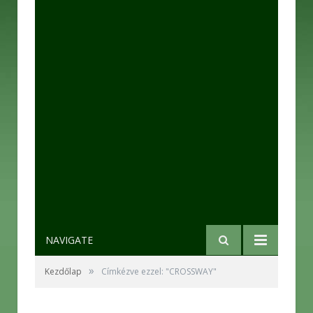
NAVIGATE
»
Kezdőlap
Címkézve ezzel: "CROSSWAY"