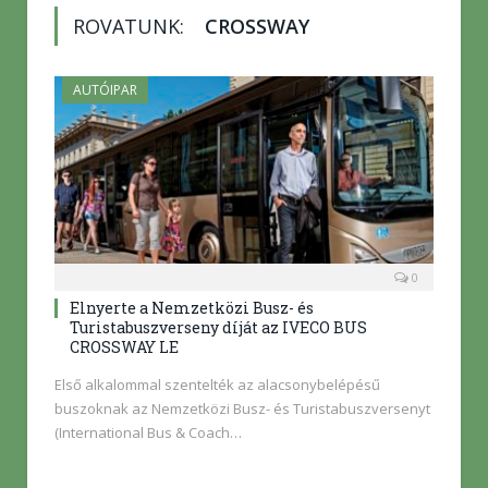
ROVATUNK:
CROSSWAY
AUTÓIPAR
0
Elnyerte a Nemzetközi Busz- és
Turistabuszverseny díját az IVECO BUS
CROSSWAY LE
Első alkalommal szentelték az alacsonybelépésű
buszoknak az Nemzetközi Busz- és Turistabuszversenyt
(International Bus & Coach…