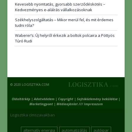
Kevesebb nyomtatás, gyorsabb szerződéskötés –
Kedvezményes e-aláírás vállalkozásoknak
Székhelyszolgáltatás – Mikor merül fel, és mit érdemes
tudni róla?
Waberer’s: Új helyről érkezik a boltok polcaira a Pöttyös
Túró Rudi
© 2020 LOGISZTIKA.COM
Oldaltérkép
|
Adatvédelem
|
Copyright
|
Sajtóközlemény beküldése
|
Marketingpont
|
Médiaajánlat /// Impresszum
Logisztika címszavakban
alternatív energia
automatizálás
autóipar