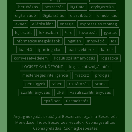
beruházás
beszerzés
Big Data
citylogisztika
digitalizáció
Digitalizálás
disztribúció
e-mobilitás
ekaer
ellátási lánc
energia
expressz és csomag
fejlesztés
fokuszban
Ford
fuvarozás
gyártás
informatikai megoldások
ingatlan
innováció
IoT
Ipar 4.0
ipari ingatlan
ipari szektorok
karrier
környezetvédelem
közúti szállítmányozás
logisztika
LOGISZTIKAI KÖZPONT
logisztikai szolgáltatók
mesterséges intelligencia
mlszksz
prologis
pénzügyek
raben
raktározás
scania
szállítmányozás
UPS
vasúti szállítmányozás
építőipar
üzemeltetés
Anyagmozgatás szabályai
Beszerzés fogalma
Beszerzési
Menedzser Index
Beszerzési vezetők
Csomagszállítás
Csomagfeladás
Csomagkézbesítés