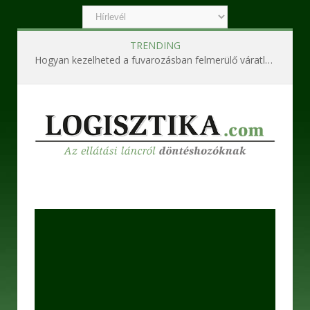
TRENDING
Hogyan kezelheted a fuvarozásban felmerülő váratlan problémákat?