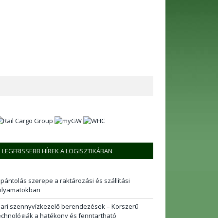
LEGFRISSEBB HÍREK A LOGISZTIKÁBAN
 pántolás szerepe a raktározási és szállítási
olyamatokban
pari szennyvízkezelő berendezések – Korszerű
echnológiák a hatékony és fenntartható