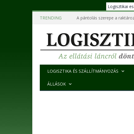
Logisztikai 
TRENDING
A pántolás szerepe a raktároz
LOGISZTIKA ÉS SZÁLLÍTMÁNYOZÁS
ÁLLÁSOK