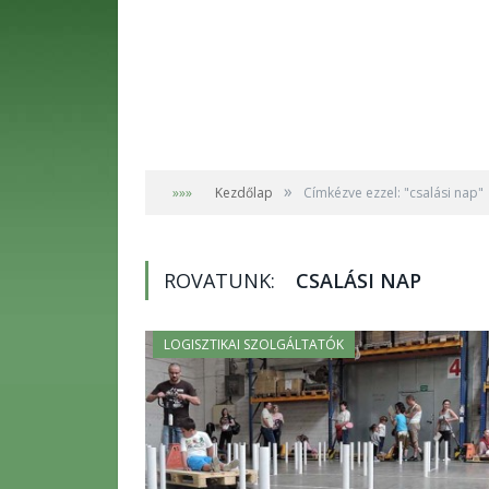
»
»»»
Kezdőlap
Címkézve ezzel: "csalási nap"
ROVATUNK:
CSALÁSI NAP
LOGISZTIKAI SZOLGÁLTATÓK