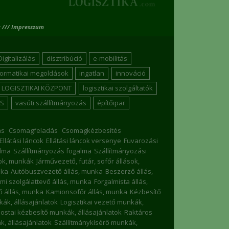
 /// Impresszum
Digitalizálás
disztribúció
e-mobilitás
formatikai megoldások
ingatlan
innováció
LOGISZTIKAI KÖZPONT
logisztikai szolgáltatók
S
vasúti szállítmányozás
építőipar
ás
Csomagfeladás
Csomagkézbesítés
Ellátási láncok
Ellátási láncok versenye
Fuvarozási
lma
Szállítmányozás fogalma
Szállítmányozási
sok, munkák
Járművezető, futár, sofőr állások,
nka
Autóbuszvezető állás, munka
Beszerző állás,
mi szolgálattevő állás, munka
Forgalmista állás,
 állás, munka
Kamionsofőr állás, munka
Kézbesítő
nkák, állásajánlatok
Logisztikai vezető munkák,
ostai kézbesítő munkák, állásajánlatok
Raktáros
, állásajánlatok
Szállítmánykísérő munkák,