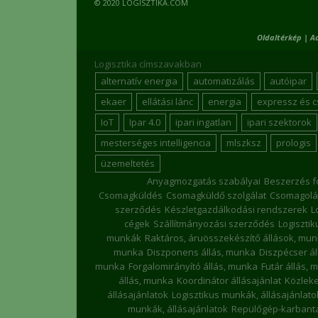
© 2020 LOGISZTIKA.COM
Oldaltérkép
|
A
Logisztika címszavakban
alternatív energia
automatizálás
autóipar
ekaer
ellátási lánc
energia
expressz és 
IoT
Ipar 4.0
ipari ingatlan
ipari szektorok
mesterséges intelligencia
mlszksz
prologis
üzemeltetés
Anyagmozgatás szabályai
Beszerzés f
Csomagküldés
Csomagküldő szolgálat
Csomagolá
szerződés
Készletgazdálkodási rendszerek
L
cégek
Szállítmányozási szerződés
Logiszti
munkák
Raktáros, áruösszekészítő állások, mu
munka
Diszponens állás, munka
Diszpécser á
munka
Forgalomirányító állás, munka
Futár állás, 
állás, munka
Koordinátor állásajánlat
Közleke
állásajánlatok
Logisztikus munkák, állásajánlato
munkák, állásajánlatok
Repülőgép-karbanta