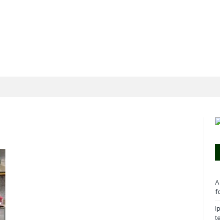
A
f
I
t