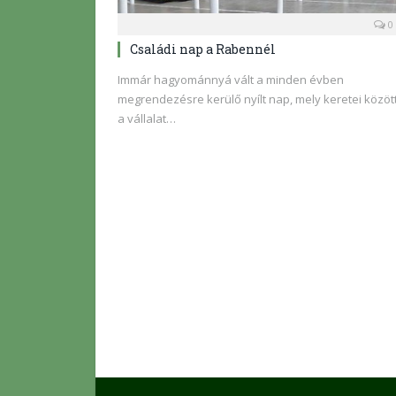
0
Családi nap a Rabennél
Immár hagyománnyá vált a minden évben
megrendezésre kerülő nyílt nap, mely keretei közöt
a vállalat…