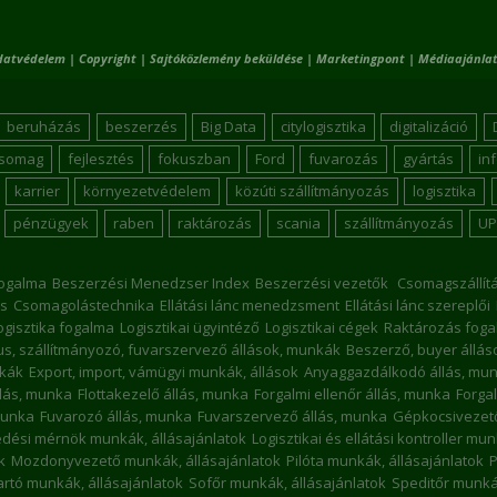
datvédelem
|
Copyright
|
Sajtóközlemény beküldése
|
Marketingpont
|
Médiaajánlat
beruházás
beszerzés
Big Data
citylogisztika
digitalizáció
csomag
fejlesztés
fokuszban
Ford
fuvarozás
gyártás
in
karrier
környezetvédelem
közúti szállítmányozás
logisztika
pénzügyek
raben
raktározás
scania
szállítmányozás
UP
ogalma
Beszerzési Menedzser Index
Beszerzési vezetők
Csomagszállít
s
Csomagolástechnika
Ellátási lánc menedzsment
Ellátási lánc szereplői
ogisztika fogalma
Logisztikai ügyintéző
Logisztikai cégek
Raktározás foga
kus, szállítmányozó, fuvarszervező állások, munkák
Beszerző, buyer állá
nkák
Export, import, vámügyi munkák, állások
Anyaggazdálkodó állás, mu
llás, munka
Flottakezelő állás, munka
Forgalmi ellenőr állás, munka
Forgal
munka
Fuvarozó állás, munka
Fuvarszervező állás, munka
Gépkocsivezető
dési mérnök munkák, állásajánlatok
Logisztikai és ellátási kontroller mu
k
Mozdonyvezető munkák, állásajánlatok
Pilóta munkák, állásajánlatok
P
rtó munkák, állásajánlatok
Sofőr munkák, állásajánlatok
Speditőr munkák