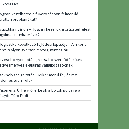
űködésért
ogyan kezelheted a fuvarozásban felmerülő
áratlan problémákat?
ogisztika nyáron – Hogyan kezeljük a csúcsterhelést
ugalmas munkaerővel?
 logisztika következő fejlődési lépcsője – Amikor a
énz is olyan gyorsan mozog, mint az áru
evesebb nyomtatás, gyorsabb szerződéskötés –
edvezményes e-aláírás vállalkozásoknak
zékhelyszolgáltatás – Mikor merül fel, és mit
rdemes tudni róla?
aberer’s: Új helyről érkezik a boltok polcaira a
öttyös Túró Rudi