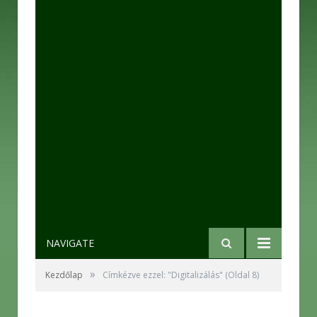
NAVIGATE
»
Kezdőlap
Címkézve ezzel: "Digitalizálás"
(Oldal 8)