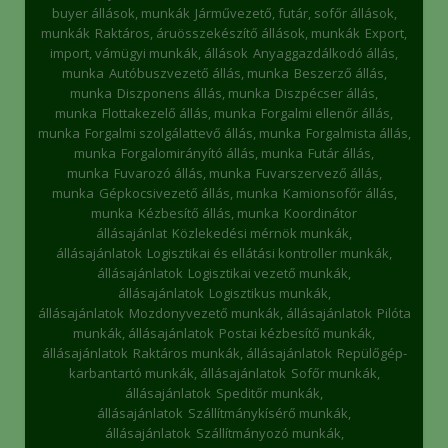
buyer állások, munkák
Járművezető, futár, sofőr állások,
munkák
Raktáros, áruösszekészítő állások, munkák
Export,
import, vámügyi munkák, állások
Anyaggazdálkodó állás,
munka
Autóbuszvezető állás, munka
Beszerző állás,
munka
Diszponens állás, munka
Diszpécser állás,
munka
Flottakezelő állás, munka
Forgalmi ellenőr állás,
munka
Forgalmi szolgálattevő állás, munka
Forgalmista állás,
munka
Forgalomirányító állás, munka
Futár állás,
munka
Fuvarozó állás, munka
Fuvarszervező állás,
munka
Gépkocsivezető állás, munka
Kamionsofőr állás,
munka
Kézbesítő állás, munka
Koordinátor
állásajánlat
Közlekedési mérnök munkák,
állásajánlatok
Logisztikai és ellátási kontroller munkák,
állásajánlatok
Logisztikai vezető munkák,
állásajánlatok
Logisztikus munkák,
állásajánlatok
Mozdonyvezető munkák, állásajánlatok
Pilóta
munkák, állásajánlatok
Postai kézbesítő munkák,
állásajánlatok
Raktáros munkák, állásajánlatok
Repülőgép-
karbantartó munkák, állásajánlatok
Sofőr munkák,
állásajánlatok
Speditőr munkák,
állásajánlatok
Szállítmánykísérő munkák,
állásajánlatok
Szállítmányozó munkák,