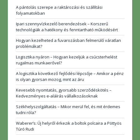
A pántolás szerepe a raktározási és szállítási
folyamatokban
Ipari szennyvízkezelő berendezések – Korszerű
technológiák a hatékony és fenntartható működésért
Hogyan kezelheted a fuvarozásban felmerülő váratlan
problémákat?
Logisztika nyáron – Hogyan kezeljük a csúcsterhelést
rugalmas munkaerővel?
A logisztika következő fejlődési lépcsője – Amikor a pénz
is olyan gyorsan mozog, mint az áru
Kevesebb nyomtatás, gyorsabb szerződéskötés –
Kedvezményes e-aláírás vállalkozásoknak
Székhelyszolgáltatás – Mikor merül fel, és mit érdemes
tudni róla?
Waberer’s: Új helyről érkezik a boltok polcaira a Pöttyös
Túró Rudi