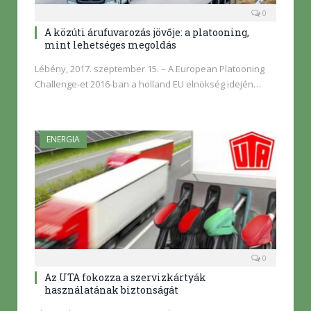
0
A közúti árufuvarozás jövője: a platooning,
mint lehetséges megoldás
Lébény, 2017. szeptember 15. – A European Platooning
Challenge-et 2016-ban a holland EU elnökség idején…
ENERGIA
0
Az UTA fokozza a szervizkártyák
használatának biztonságát