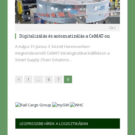
0
Digitalizálás és automatizálás a CeMAT-on
A május 31-június 3. között Hannoverben
megrendezendő CeMAT intralogisztikai kiállításon a
Smart Supply Chain Solutions…
Előző
1
…
6
7
8
LEGFRISSEBB HÍREK A LOGISZTIKÁBAN