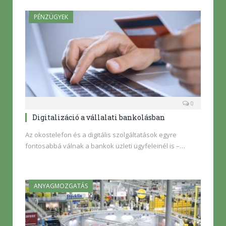
PÉNZÜGYEK
0
Digitalizáció a vállalati bankolásban
Az okostelefon és a digitális szolgáltatások egyre
fontosabbá válnak a bankok üzleti ügyfeleinél is –…
ANYAGMOZGATÁS