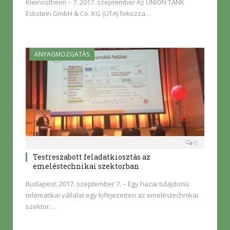
Kleinostheim – 7. 2017. szeptember Az UNION TANK
Eckstein GmbH & Co. KG (UTA) fokozza…
ANYAGMOZGATÁS
0
Testreszabott feladatkiosztás az
emeléstechnikai szektorban
Budapest, 2017. szeptember 7. – Egy hazai tulajdonú
telematikai vállalat egy kifejezetten az emeléstechnikai
szektor…