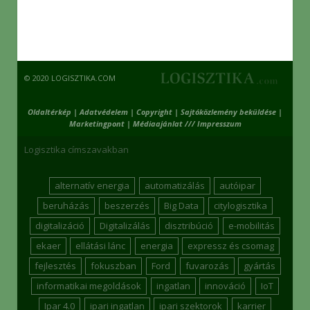
© 2020 LOGISZTIKA.COM
Oldaltérkép
|
Adatvédelem
|
Copyright
|
Sajtóközlemény beküldése
|
Marketingpont
|
Médiaajánlat /// Impresszum
Logisztika címszavakban
alternatív energia
automatizálás
autóipar
beruházás
beszerzés
Big Data
citylogisztika
digitalizáció
Digitalizálás
disztribúció
e-mobilitás
ekaer
ellátási lánc
energia
expressz és csomag
fejlesztés
fokuszban
Ford
fuvarozás
gyártás
informatikai megoldások
ingatlan
innováció
IoT
Ipar 4.0
ipari ingatlan
ipari szektorok
karrier