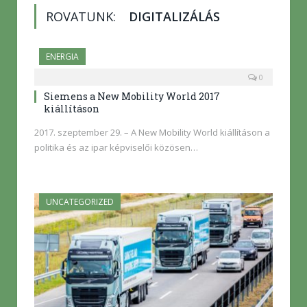
ROVATUNK:
DIGITALIZÁLÁS
ENERGIA
0
Siemens a New Mobility World 2017
kiállításon
2017. szeptember 29. – A New Mobility World kiállításon a
politika és az ipar képviselői közösen…
UNCATEGORIZED