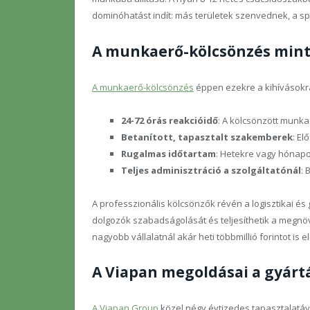
dominóhatást indít: más területek szenvednek, a sp
A munkaerő-kölcsönzés mint
A munkaerő-kölcsönzés
éppen ezekre a kihívásokra
24-72 órás reakcióidő
: A kölcsönzött munk
Betanított, tapasztalt szakemberek
: El
Rugalmas időtartam
: Hetekre vagy hónap
Teljes adminisztráció a szolgáltatónál
:
A professzionális kölcsönzők révén a logisztikai és 
dolgozók szabadságolását és teljesíthetik a megnö
nagyobb vállalatnál akár heti többmillió forintot is e
A Viapan megoldásai a gyártá
A Viapan Group
közel négy évtizedes tapasztalatával