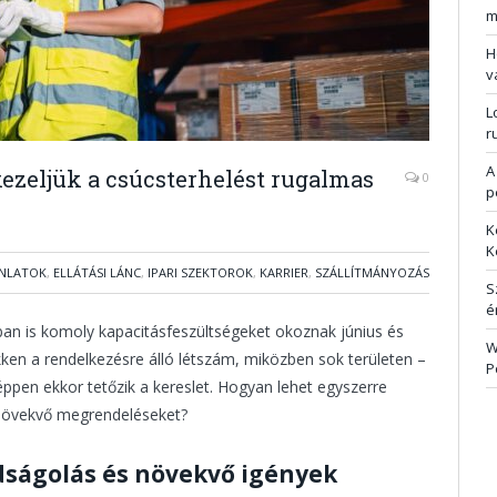
m
H
v
L
r
A
ezeljük a csúcsterhelést rugalmas
0
p
K
K
ÁNLATOK
,
ELLÁTÁSI LÁNC
,
IPARI SZEKTOROK
,
KARRIER
,
SZÁLLÍTMÁNYOZÁS
S
é
rban is komoly kapacitásfeszültségeket okoznak június és
W
ken a rendelkezésre álló létszám, miközben sok területen –
P
 éppen ekkor tetőzik a kereslet. Hogyan lehet egyszerre
a növekvő megrendeléseket?
adságolás és növekvő igények