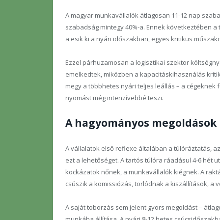
A magyar munkavállalók átlagosan 11-12 nap szaba
szabadság mintegy 40%-a. Ennek következtében a ter
a esik ki a nyári időszakban, egyes kritikus műszako
Ezzel párhuzamosan a logisztikai szektor költségny
emelkedtek, miközben a kapacitáskihasználás kri
megy a többhetes nyári teljes leállás – a cégeknek 
nyomást még intenzívebbé teszi.
A hagyományos megoldások k
A vállalatok első reflexe általában a túlóráztatás
ezt a lehetőséget. A tartós túlóra ráadásul 4-6 hét u
kockázatok nőnek, a munkavállalók kiégnek. A raktá
csúszik a komissiózás, torlódnak a kiszállítások, a 
A saját toborzás sem jelent gyors megoldást – átla
munkába állítása. A nyári 8-12 hetes csúcsidőszakb