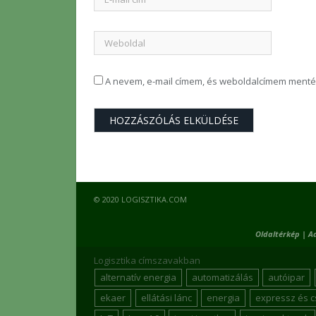
A nevem, e-mail címem, és weboldalcímem ment
© 2020 LOGISZTIKA.COM
Oldaltérkép
|
A
Logisztika címszavakban
alternatív energia
automatizálás
autóipar
ekaer
ellátási lánc
energia
expressz és 