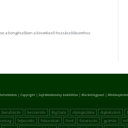
ése a böngészőben a következő hozzászólásomhoz.
datvédelem
|
Copyright
|
Sajtóközlemény beküldése
|
Marketingpont
|
Médiaajánlat
beruházás
beszerzés
Big Data
citylogisztika
digitalizáció
csomag
fejlesztés
fokuszban
Ford
fuvarozás
gyártás
in