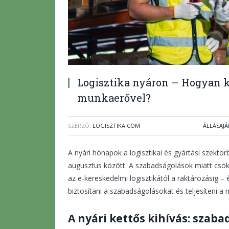
Logisztika nyáron – Hogyan k
munkaerővel?
SZERZŐ:
LOGISZTIKA.COM
ÁLLÁSAJ
A nyári hónapok a logisztikai és gyártási szekto
augusztus között. A szabadságolások miatt csök
az e-kereskedelmi logisztikától a raktározásig –
biztosítani a szabadságolásokat és teljesíteni 
A nyári kettős kihívás: szab