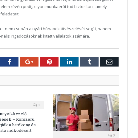
értelem révén pedig olyan munkaerőt tud biztosítani, amely
feladatait.
a – nem csupán a nyári hónapok átvészelését segíti, hanem
onális ingadozásoknak kitett vállalatok számára.
tter
Facebook
Google+
Pinterest
LinkedIn
Tumblr
E-
mail
0
ennyvízkezelő
zések – Korszerű
giák a hatékony és
ható működésért
0