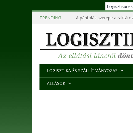
Logisztikai 
TRENDING
A pántolás szerepe a raktároz
LOGISZTIKA ÉS SZÁLLÍTMÁNYOZÁS
ÁLLÁSOK