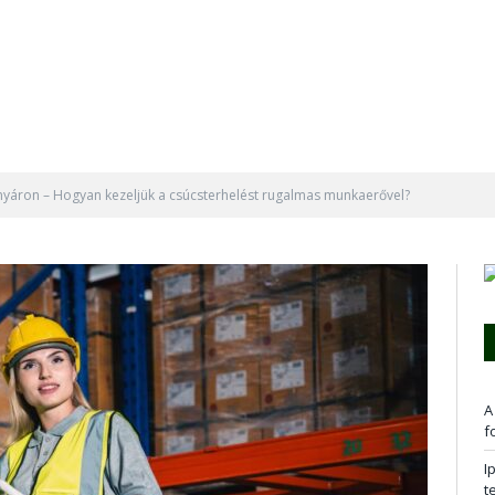
 nyáron – Hogyan kezeljük a csúcsterhelést rugalmas munkaerővel?
A
f
I
t