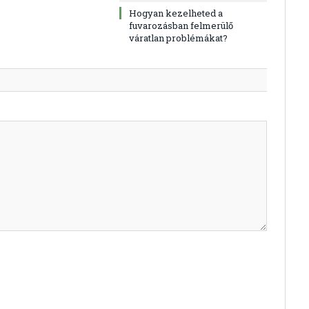
Hogyan kezelheted a
fuvarozásban felmerülő
váratlan problémákat?