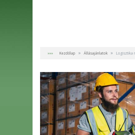
»
»
»»»
Kezdőlap
Állásajánlatok
Logisztika