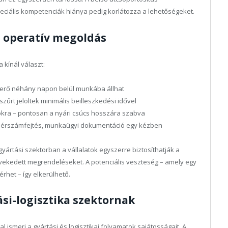
eciális kompetenciák hiánya pedig korlátozza a lehetőségeket.
 operatív megoldás
 kínál választ:
aerő néhány napon belül munkába állhat
őszűrt jelöltek minimális beilleszkedési idővel
okra – pontosan a nyári csúcs hosszára szabva
 Bérszámfejtés, munkaügyi dokumentáció egy kézben
gyártási szektorban a vállalatok egyszerre biztosíthatják a
vekedett megrendeléseket. A potenciális veszteség – amely egy
lérhet – így elkerülhető.
si-logisztika szektornak
 ismeri a gyártási és logisztikai folyamatok sajátosságait. A