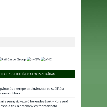
LEGFRISSEBB HÍREK A LOGISZTIKÁBAN
 pántolás szerepe a raktározási és szállítási
olyamatokban
pari szennyvízkezelő berendezések – Korszerű
echnológiák a hatékony és fenntartható