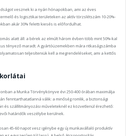
dságot vesznek ki a nyári hónapokban, ami az éves
melő és logisztikai területeken az aktív törzslétszám 10-20%-
kban akár 30% feletti kiesés is előfordulhat.
omás alatt áll: a bérek az elmúlt három évben több mint 50%-kal
tikus tényező maradt. A gyártóüzemekben mára ritkaságszámba
folyamatosan teljesíteniük kell a megrendeléseket, ami a kettős
orlátai
, azonban a Munka Törvénykönyve évi 250-400 órában maximálja
tán fenntarthatatlanná válik: a minőség romlik, a biztonsági
ri és szállítmányozási műveleteknél ez közvetlenül érezhető:
vevői határidők veszélybe kerülnek.
gosan 45-60 napot vesz igénybe egy új munkavállaló produktív
an ez egyszerűen túl lassú. A belső átcsoportosítás