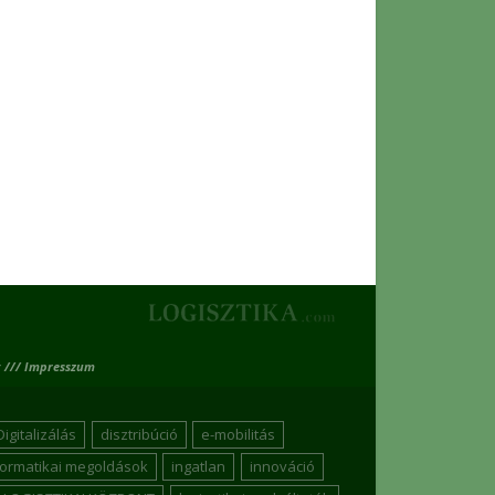
 /// Impresszum
Digitalizálás
disztribúció
e-mobilitás
formatikai megoldások
ingatlan
innováció