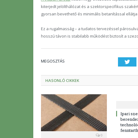
kiterjedt jelölthálózat és a szektorspecifikus szak
gyorsan bevethető és minimális betanítással ellátja 
Ez a rugalmasság – a tudatos tervezéssel párosulv
hosszú távon is stabilabb működést biztosít a szez
MEGOSZTÁS
Twi
HASONLÓ CIKKEK
Ipari sz
berende
technoló
fenntart
0