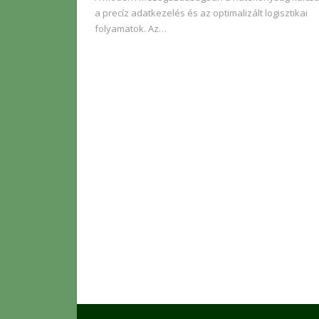
a precíz adatkezelés és az optimalizált logisztikai
folyamatok. Az…