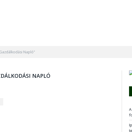
s Gazdálkodási Napló"
ZDÁLKODÁSI NAPLÓ
A
f
I
t
a