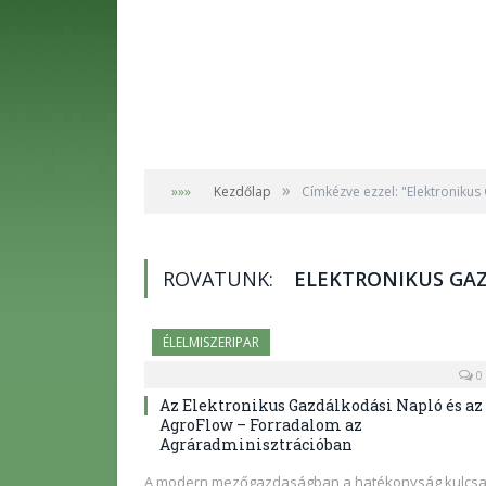
»
»»»
Kezdőlap
Címkézve ezzel: "Elektroniku
ROVATUNK:
ELEKTRONIKUS GA
ÉLELMISZERIPAR
0
Az Elektronikus Gazdálkodási Napló és az
AgroFlow – Forradalom az
Agráradminisztrációban
A modern mezőgazdaságban a hatékonyság kulcs