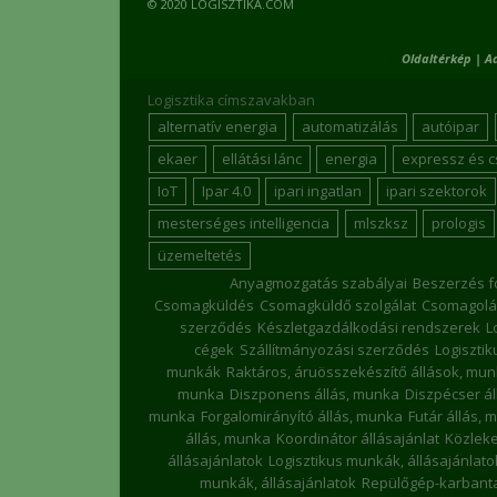
© 2020 LOGISZTIKA.COM
Oldaltérkép
|
A
Logisztika címszavakban
alternatív energia
automatizálás
autóipar
ekaer
ellátási lánc
energia
expressz és 
IoT
Ipar 4.0
ipari ingatlan
ipari szektorok
mesterséges intelligencia
mlszksz
prologis
üzemeltetés
Anyagmozgatás szabályai
Beszerzés f
Csomagküldés
Csomagküldő szolgálat
Csomagolá
szerződés
Készletgazdálkodási rendszerek
L
cégek
Szállítmányozási szerződés
Logiszti
munkák
Raktáros, áruösszekészítő állások, mu
munka
Diszponens állás, munka
Diszpécser á
munka
Forgalomirányító állás, munka
Futár állás, 
állás, munka
Koordinátor állásajánlat
Közleke
állásajánlatok
Logisztikus munkák, állásajánlato
munkák, állásajánlatok
Repülőgép-karbanta