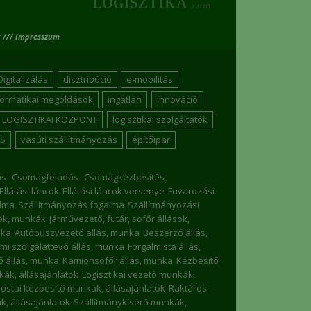
 /// Impresszum
Digitalizálás
disztribúció
e-mobilitás
formatikai megoldások
ingatlan
innováció
LOGISZTIKAI KÖZPONT
logisztikai szolgáltatók
S
vasúti szállítmányozás
építőipar
ás
Csomagfeladás
Csomagkézbesítés
Ellátási láncok
Ellátási láncok versenye
Fuvarozási
lma
Szállítmányozás fogalma
Szállítmányozási
sok, munkák
Járművezető, futár, sofőr állások,
nka
Autóbuszvezető állás, munka
Beszerző állás,
mi szolgálattevő állás, munka
Forgalmista állás,
 állás, munka
Kamionsofőr állás, munka
Kézbesítő
nkák, állásajánlatok
Logisztikai vezető munkák,
ostai kézbesítő munkák, állásajánlatok
Raktáros
, állásajánlatok
Szállítmánykísérő munkák,