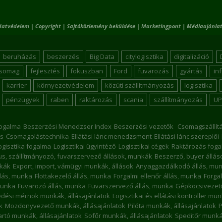
datvédelem
|
Copyright
|
Sajtóközlemény beküldése
|
Marketingpont
|
Médiaajánlat
beruházás
beszerzés
Big Data
citylogisztika
digitalizáció
csomag
fejlesztés
fokuszban
Ford
fuvarozás
gyártás
in
karrier
környezetvédelem
közúti szállítmányozás
logisztika
pénzügyek
raben
raktározás
scania
szállítmányozás
UP
ogalma
Beszerzési Menedzser Index
Beszerzési vezetők
Csomagszállít
s
Csomagolástechnika
Ellátási lánc menedzsment
Ellátási lánc szereplői
ogisztika fogalma
Logisztikai ügyintéző
Logisztikai cégek
Raktározás foga
kus, szállítmányozó, fuvarszervező állások, munkák
Beszerző, buyer állá
nkák
Export, import, vámügyi munkák, állások
Anyaggazdálkodó állás, mu
llás, munka
Flottakezelő állás, munka
Forgalmi ellenőr állás, munka
Forgal
munka
Fuvarozó állás, munka
Fuvarszervező állás, munka
Gépkocsivezető
dési mérnök munkák, állásajánlatok
Logisztikai és ellátási kontroller mu
k
Mozdonyvezető munkák, állásajánlatok
Pilóta munkák, állásajánlatok
P
rtó munkák, állásajánlatok
Sofőr munkák, állásajánlatok
Speditőr munkák