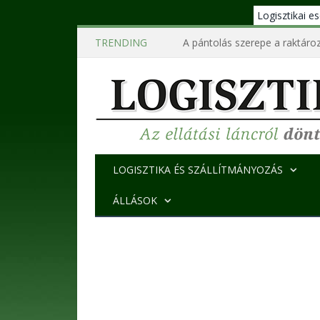
Logisztikai 
TRENDING
A pántolás szerepe a raktároz
LOGISZTIKA ÉS SZÁLLÍTMÁNYOZÁS
ÁLLÁSOK