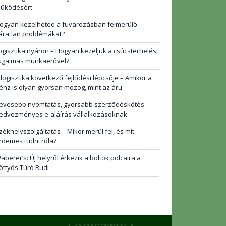
űködésért
ogyan kezelheted a fuvarozásban felmerülő
áratlan problémákat?
ogisztika nyáron – Hogyan kezeljük a csúcsterhelést
ugalmas munkaerővel?
 logisztika következő fejlődési lépcsője – Amikor a
énz is olyan gyorsan mozog, mint az áru
evesebb nyomtatás, gyorsabb szerződéskötés –
edvezményes e-aláírás vállalkozásoknak
zékhelyszolgáltatás – Mikor merül fel, és mit
rdemes tudni róla?
aberer’s: Új helyről érkezik a boltok polcaira a
öttyös Túró Rudi