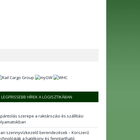
LEGFRISSEBB HÍREK A LOGISZTIKÁBAN
 pántolás szerepe a raktározási és szállítási
olyamatokban
pari szennyvízkezelő berendezések – Korszerű
echnológiák a hatékony és fenntartható