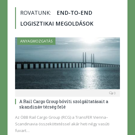
ROVATUNK:
END-TO-END
LOGISZTIKAI MEGOLDÁSOK
ANYAGMOZGATÁS
0
A Rail Cargo Group bővíti szolgáltatásait a
skandináv térség felé
Az ÖBB Rail Cargo Group (RCG) a TransFER Vienna–
Scandinavia összeköttetéssel akár heti négy vasúti
fuvart…