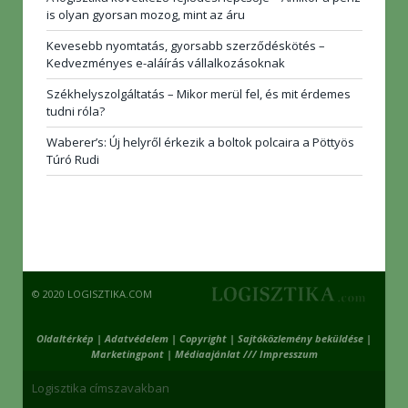
is olyan gyorsan mozog, mint az áru
Kevesebb nyomtatás, gyorsabb szerződéskötés –
Kedvezményes e-aláírás vállalkozásoknak
Székhelyszolgáltatás – Mikor merül fel, és mit érdemes
tudni róla?
Waberer’s: Új helyről érkezik a boltok polcaira a Pöttyös
Túró Rudi
© 2020 LOGISZTIKA.COM
Oldaltérkép
|
Adatvédelem
|
Copyright
|
Sajtóközlemény beküldése
|
Marketingpont
|
Médiaajánlat /// Impresszum
Logisztika címszavakban