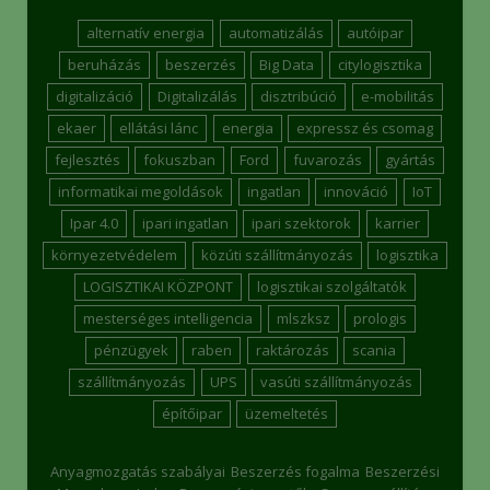
alternatív energia
automatizálás
autóipar
beruházás
beszerzés
Big Data
citylogisztika
digitalizáció
Digitalizálás
disztribúció
e-mobilitás
ekaer
ellátási lánc
energia
expressz és csomag
fejlesztés
fokuszban
Ford
fuvarozás
gyártás
informatikai megoldások
ingatlan
innováció
IoT
Ipar 4.0
ipari ingatlan
ipari szektorok
karrier
környezetvédelem
közúti szállítmányozás
logisztika
LOGISZTIKAI KÖZPONT
logisztikai szolgáltatók
mesterséges intelligencia
mlszksz
prologis
pénzügyek
raben
raktározás
scania
szállítmányozás
UPS
vasúti szállítmányozás
építőipar
üzemeltetés
Anyagmozgatás szabályai
Beszerzés fogalma
Beszerzési