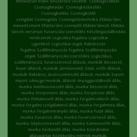
Menedzser Index
Beszerzési vezetők
Csomagszállítás
Csomagfeladás
Csomagkézbesítés
Csomagküldés
Csomagküldő
szolgálat
Csomagolás
Csomagolástechnika
Ellátási lánc
menedzsment
Ellátási lánc szereplői
Ellátási láncok
Ellátási
láncok versenye
Fuvarozási szerződés
Készletgazdálkodási
rendszerek
Logisztika fogalma
Logisztikai
ügyintéző
Logisztikai cégek
Raktározás
fogalma
Szállítmányozás fogalma
Szállítmányozási
cégek
Szállítmányozási szerződés
Logisztikus,
szállítmányozó, fuvarszervező állások, munkák
Beszerző,
buyer állások, munkák
Járművezető, futár, sofőr állások,
munkák
Raktáros, áruösszekészítő állások, munkák
Export,
import, vámügyi munkák, állások
Anyaggazdálkodó állás,
munka
Autóbuszvezető állás, munka
Beszerző állás,
munka
Diszponens állás, munka
Diszpécser állás,
munka
Flottakezelő állás, munka
Forgalmi ellenőr állás,
munka
Forgalmi szolgálattevő állás, munka
Forgalmista állás,
munka
Forgalomirányító állás, munka
Futár állás,
munka
Fuvarozó állás, munka
Fuvarszervező állás,
munka
Gépkocsivezető állás, munka
Kamionsofőr állás,
munka
Kézbesítő állás, munka
Koordinátor
állásajánlat
Közlekedési mérnök munkák,