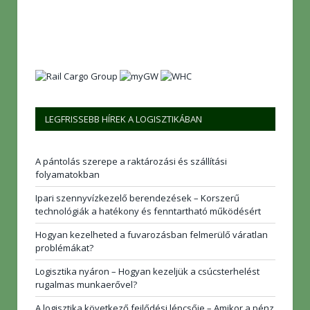
LEGFRISSEBB HÍREK A LOGISZTIKÁBAN
A pántolás szerepe a raktározási és szállítási
folyamatokban
Ipari szennyvízkezelő berendezések – Korszerű
technológiák a hatékony és fenntartható működésért
Hogyan kezelheted a fuvarozásban felmerülő váratlan
problémákat?
Logisztika nyáron – Hogyan kezeljük a csúcsterhelést
rugalmas munkaerővel?
A logisztika következő fejlődési lépcsője – Amikor a pénz