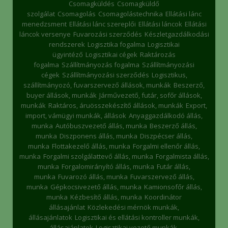
Csomagküldés
Csomagküldő
szolgálat
Csomagolás
Csomagolástechnika
Ellátási lánc
menedzsment
Ellátási lánc szereplői
Ellátási láncok
Ellátási
láncok versenye
Fuvarozási szerződés
Készletgazdálkodási
rendszerek
Logisztika fogalma
Logisztikai
ügyintéző
Logisztikai cégek
Raktározás
fogalma
Szállítmányozás fogalma
Szállítmányozási
cégek
Szállítmányozási szerződés
Logisztikus,
szállítmányozó, fuvarszervező állások, munkák
Beszerző,
buyer állások, munkák
Járművezető, futár, sofőr állások,
munkák
Raktáros, áruösszekészítő állások, munkák
Export,
import, vámügyi munkák, állások
Anyaggazdálkodó állás,
munka
Autóbuszvezető állás, munka
Beszerző állás,
munka
Diszponens állás, munka
Diszpécser állás,
munka
Flottakezelő állás, munka
Forgalmi ellenőr állás,
munka
Forgalmi szolgálattevő állás, munka
Forgalmista állás,
munka
Forgalomirányító állás, munka
Futár állás,
munka
Fuvarozó állás, munka
Fuvarszervező állás,
munka
Gépkocsivezető állás, munka
Kamionsofőr állás,
munka
Kézbesítő állás, munka
Koordinátor
állásajánlat
Közlekedési mérnök munkák,
állásajánlatok
Logisztikai és ellátási kontroller munkák,
állásajánlatok
Logisztikai vezető munkák,