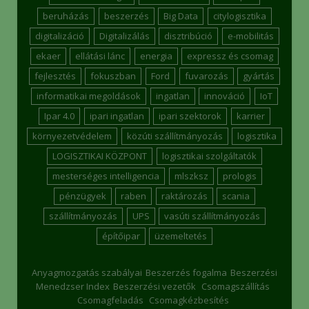
beruházás
beszerzés
Big Data
citylogisztika
digitalizáció
Digitalizálás
disztribúció
e-mobilitás
ekaer
ellátási lánc
energia
expressz és csomag
fejlesztés
fokuszban
Ford
fuvarozás
gyártás
informatikai megoldások
ingatlan
innováció
IoT
Ipar 4.0
ipari ingatlan
ipari szektorok
karrier
környezetvédelem
közúti szállítmányozás
logisztika
LOGISZTIKAI KÖZPONT
logisztikai szolgáltatók
mesterséges intelligencia
mlszksz
prologis
pénzügyek
raben
raktározás
scania
szállítmányozás
UPS
vasúti szállítmányozás
építőipar
üzemeltetés
Anyagmozgatás szabályai
Beszerzés fogalma
Beszerzési
Menedzser Index
Beszerzési vezetők
Csomagszállítás
Csomagfeladás
Csomagkézbesítés