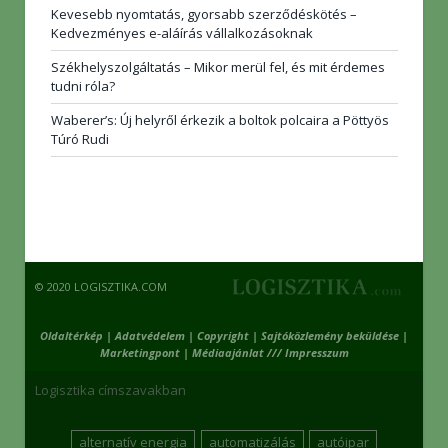
Kevesebb nyomtatás, gyorsabb szerződéskötés –
Kedvezményes e-aláírás vállalkozásoknak
Székhelyszolgáltatás – Mikor merül fel, és mit érdemes
tudni róla?
Waberer’s: Új helyről érkezik a boltok polcaira a Pöttyös
Túró Rudi
© 2020 LOGISZTIKA.COM
Oldaltérkép
|
Adatvédelem
|
Copyright
|
Sajtóközlemény beküldése
|
Marketingpont
|
Médiaajánlat /// Impresszum
Logisztika címszavakban
alternatív energia
automatizálás
autóipar