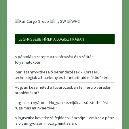
LEGFRISSEBB HÍREK A LOGISZTIKÁBAN
A pántolás szerepe a raktározási és szállítási
folyamatokban
Ipari szennyvízkezelő berendezések – Korszerű
technológiák a hatékony és fenntartható működésért
Hogyan kezelheted a fuvarozásban felmerülő váratlan
problémákat?
Logisztika nyáron – Hogyan kezeljük a csúcsterhelést
rugalmas munkaerővel?
A logisztika következő fejlődési lépcsője – Amikor a pénz
is olyan gyorsan mozog, mint az áru