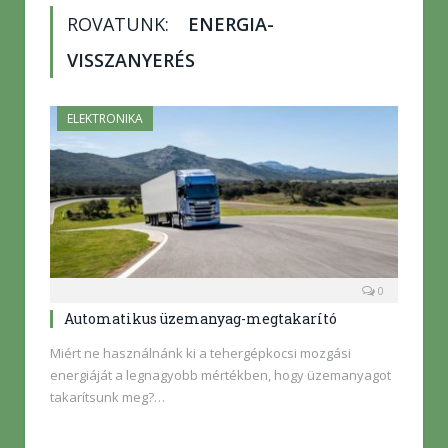
ROVATUNK:
ENERGIA-
VISSZANYERÉS
ELEKTRONIKA
0
Automatikus üzemanyag-megtakarító
Miért ne használnánk ki a tehergépkocsi mozgási
energiáját a legnagyobb mértékben, hogy üzemanyagot
takarítsunk meg?…