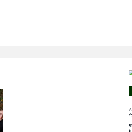
A
f
I
t