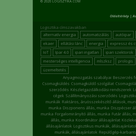
© 2020 LOGISZTIKA.COM
Oldaltérkép
|
A
Logisztika címszavakban
alternatív energia
automatizálás
autóipar
ekaer
ellátási lánc
energia
expressz és 
IoT
Ipar 4.0
ipari ingatlan
ipari szektorok
mesterséges intelligencia
mlszksz
prologis
üzemeltetés
Anyagmozgatás szabályai
Beszerzés f
Csomagküldés
Csomagküldő szolgálat
Csomagolá
szerződés
Készletgazdálkodási rendszerek
L
cégek
Szállítmányozási szerződés
Logiszti
munkák
Raktáros, áruösszekészítő állások, mu
munka
Diszponens állás, munka
Diszpécser á
munka
Forgalomirányító állás, munka
Futár állás, 
állás, munka
Koordinátor állásajánlat
Közleke
állásajánlatok
Logisztikus munkák, állásajánlato
munkák, állásajánlatok
Repülőgép-karbanta