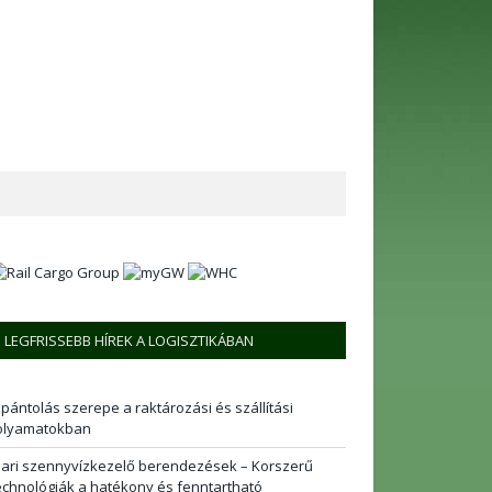
LEGFRISSEBB HÍREK A LOGISZTIKÁBAN
 pántolás szerepe a raktározási és szállítási
olyamatokban
pari szennyvízkezelő berendezések – Korszerű
echnológiák a hatékony és fenntartható