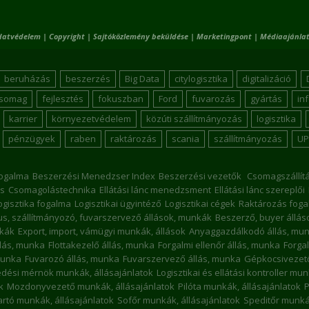
datvédelem
|
Copyright
|
Sajtóközlemény beküldése
|
Marketingpont
|
Médiaajánlat
beruházás
beszerzés
Big Data
citylogisztika
digitalizáció
csomag
fejlesztés
fokuszban
Ford
fuvarozás
gyártás
in
karrier
környezetvédelem
közúti szállítmányozás
logisztika
pénzügyek
raben
raktározás
scania
szállítmányozás
UP
ogalma
Beszerzési Menedzser Index
Beszerzési vezetők
Csomagszállít
s
Csomagolástechnika
Ellátási lánc menedzsment
Ellátási lánc szereplői
ogisztika fogalma
Logisztikai ügyintéző
Logisztikai cégek
Raktározás foga
kus, szállítmányozó, fuvarszervező állások, munkák
Beszerző, buyer állá
nkák
Export, import, vámügyi munkák, állások
Anyaggazdálkodó állás, mu
llás, munka
Flottakezelő állás, munka
Forgalmi ellenőr állás, munka
Forgal
munka
Fuvarozó állás, munka
Fuvarszervező állás, munka
Gépkocsivezető
dési mérnök munkák, állásajánlatok
Logisztikai és ellátási kontroller mu
k
Mozdonyvezető munkák, állásajánlatok
Pilóta munkák, állásajánlatok
P
rtó munkák, állásajánlatok
Sofőr munkák, állásajánlatok
Speditőr munkák