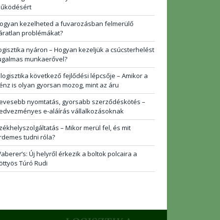
űködésért
ogyan kezelheted a fuvarozásban felmerülő
áratlan problémákat?
ogisztika nyáron – Hogyan kezeljük a csúcsterhelést
ugalmas munkaerővel?
 logisztika következő fejlődési lépcsője – Amikor a
énz is olyan gyorsan mozog, mint az áru
evesebb nyomtatás, gyorsabb szerződéskötés –
edvezményes e-aláírás vállalkozásoknak
zékhelyszolgáltatás – Mikor merül fel, és mit
rdemes tudni róla?
aberer’s: Új helyről érkezik a boltok polcaira a
öttyös Túró Rudi