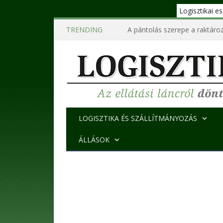
Logisztikai 
TRENDING
A pántolás szerepe a raktároz
LOGISZTIKA ÉS SZÁLLÍTMÁNYOZÁS
ÁLLÁSOK