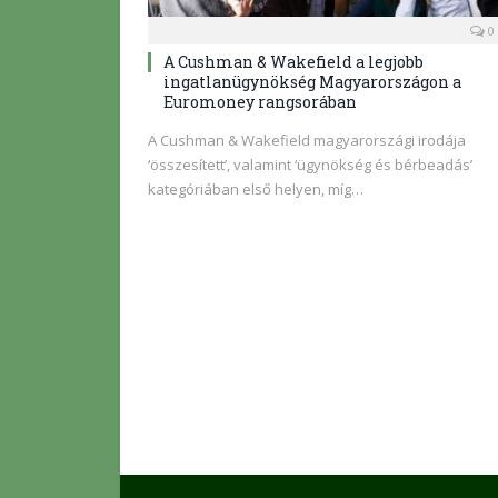
0
A Cushman & Wakefield a legjobb
ingatlanügynökség Magyarországon a
Euromoney rangsorában
A Cushman & Wakefield magyarországi irodája
‘összesített’, valamint ‘ügynökség és bérbeadás’
kategóriában első helyen, míg…