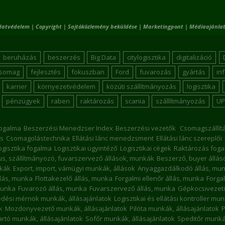
datvédelem
|
Copyright
|
Sajtóközlemény beküldése
|
Marketingpont
|
Médiaajánlat
beruházás
beszerzés
Big Data
citylogisztika
digitalizáció
csomag
fejlesztés
fokuszban
Ford
fuvarozás
gyártás
in
karrier
környezetvédelem
közúti szállítmányozás
logisztika
pénzügyek
raben
raktározás
scania
szállítmányozás
UP
ogalma
Beszerzési Menedzser Index
Beszerzési vezetők
Csomagszállít
s
Csomagolástechnika
Ellátási lánc menedzsment
Ellátási lánc szereplői
ogisztika fogalma
Logisztikai ügyintéző
Logisztikai cégek
Raktározás foga
kus, szállítmányozó, fuvarszervező állások, munkák
Beszerző, buyer állá
nkák
Export, import, vámügyi munkák, állások
Anyaggazdálkodó állás, mu
llás, munka
Flottakezelő állás, munka
Forgalmi ellenőr állás, munka
Forgal
munka
Fuvarozó állás, munka
Fuvarszervező állás, munka
Gépkocsivezető
dési mérnök munkák, állásajánlatok
Logisztikai és ellátási kontroller mu
k
Mozdonyvezető munkák, állásajánlatok
Pilóta munkák, állásajánlatok
P
rtó munkák, állásajánlatok
Sofőr munkák, állásajánlatok
Speditőr munkák