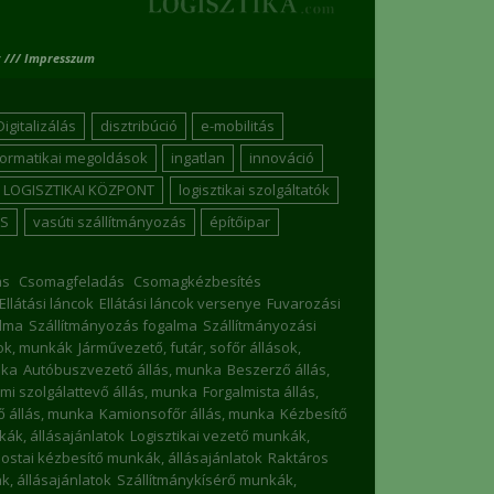
 /// Impresszum
Digitalizálás
disztribúció
e-mobilitás
formatikai megoldások
ingatlan
innováció
LOGISZTIKAI KÖZPONT
logisztikai szolgáltatók
S
vasúti szállítmányozás
építőipar
ás
Csomagfeladás
Csomagkézbesítés
Ellátási láncok
Ellátási láncok versenye
Fuvarozási
lma
Szállítmányozás fogalma
Szállítmányozási
sok, munkák
Járművezető, futár, sofőr állások,
nka
Autóbuszvezető állás, munka
Beszerző állás,
mi szolgálattevő állás, munka
Forgalmista állás,
 állás, munka
Kamionsofőr állás, munka
Kézbesítő
nkák, állásajánlatok
Logisztikai vezető munkák,
ostai kézbesítő munkák, állásajánlatok
Raktáros
, állásajánlatok
Szállítmánykísérő munkák,