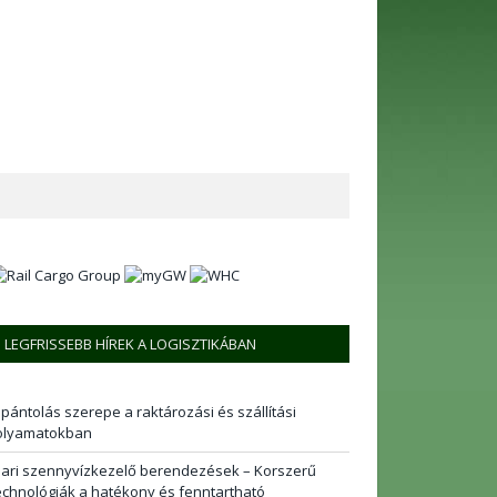
LEGFRISSEBB HÍREK A LOGISZTIKÁBAN
 pántolás szerepe a raktározási és szállítási
olyamatokban
pari szennyvízkezelő berendezések – Korszerű
echnológiák a hatékony és fenntartható