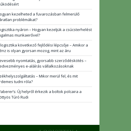
űködésért
ogyan kezelheted a fuvarozásban felmerülő
áratlan problémákat?
ogisztika nyáron – Hogyan kezeljük a csúcsterhelést
ugalmas munkaerővel?
 logisztika következő fejlődési lépcsője – Amikor a
énz is olyan gyorsan mozog, mint az áru
evesebb nyomtatás, gyorsabb szerződéskötés –
edvezményes e-aláírás vállalkozásoknak
zékhelyszolgáltatás – Mikor merül fel, és mit
rdemes tudni róla?
aberer’s: Új helyről érkezik a boltok polcaira a
öttyös Túró Rudi