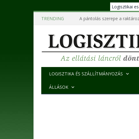
Logisztikai 
TRENDING
A pántolás szerepe a raktároz
LOGISZTIKA ÉS SZÁLLÍTMÁNYOZÁS
ÁLLÁSOK