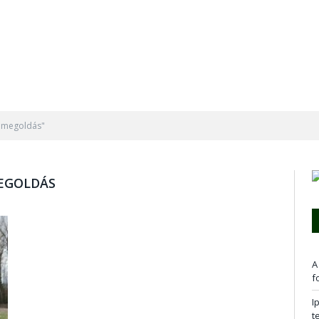
ó megoldás"
EGOLDÁS
A
f
I
t