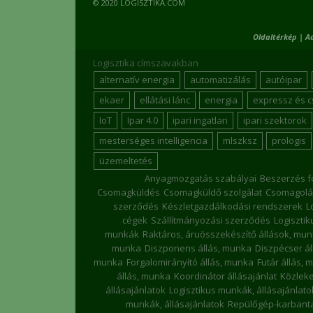
© 2020 LOGISZTIKA.COM
Oldaltérkép
|
A
Logisztika címszavakban
alternatív energia
automatizálás
autóipar
ekaer
ellátási lánc
energia
expressz és 
IoT
Ipar 4.0
ipari ingatlan
ipari szektorok
mesterséges intelligencia
mlszksz
prologis
üzemeltetés
Anyagmozgatás szabályai
Beszerzés f
Csomagküldés
Csomagküldő szolgálat
Csomagolá
szerződés
Készletgazdálkodási rendszerek
L
cégek
Szállítmányozási szerződés
Logiszti
munkák
Raktáros, áruösszekészítő állások, mu
munka
Diszponens állás, munka
Diszpécser á
munka
Forgalomirányító állás, munka
Futár állás, 
állás, munka
Koordinátor állásajánlat
Közleke
állásajánlatok
Logisztikus munkák, állásajánlato
munkák, állásajánlatok
Repülőgép-karbanta