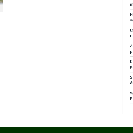
m
H
v
L
r
A
p
K
K
S
é
W
P