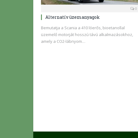
0
Alternatív üzemanyagok
Bemutatja a Scania a 410 lóerős, bioetanollal
üzemelő motorját hosszú távú alkalmazásokhoz,
amely a CO2-lábnyom…