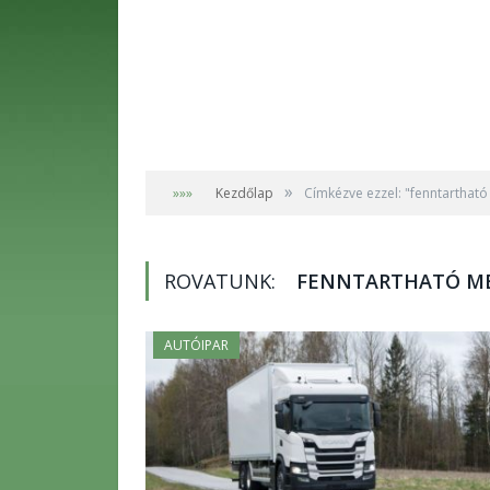
»
»»»
Kezdőlap
Címkézve ezzel: "fenntarthat
ROVATUNK:
FENNTARTHATÓ M
AUTÓIPAR