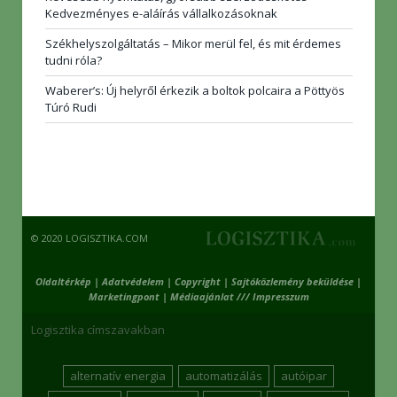
Kedvezményes e-aláírás vállalkozásoknak
Székhelyszolgáltatás – Mikor merül fel, és mit érdemes
tudni róla?
Waberer’s: Új helyről érkezik a boltok polcaira a Pöttyös
Túró Rudi
© 2020 LOGISZTIKA.COM
Oldaltérkép
|
Adatvédelem
|
Copyright
|
Sajtóközlemény beküldése
|
Marketingpont
|
Médiaajánlat /// Impresszum
Logisztika címszavakban
alternatív energia
automatizálás
autóipar