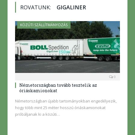
ROVATUNK:
GIGALINER
KÖZÚTI SZÁLLÍTMÁNYOZÁS
0
Németországban tovább tesztelik az
óriáskamionokat
Németországban újabb tartományokban engedélyezik,
hogy több mint 25 méter hosszú óriáskamionokat
próbáljanak ki a közúti…