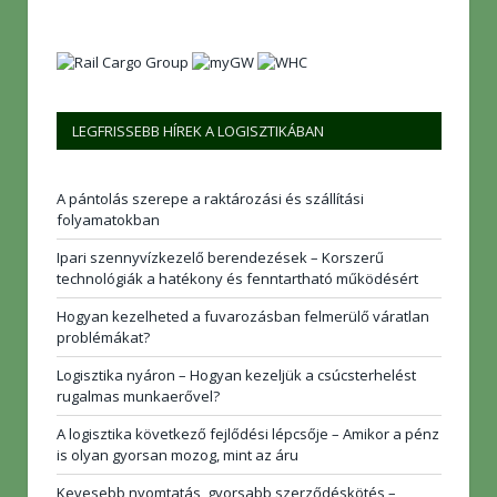
LEGFRISSEBB HÍREK A LOGISZTIKÁBAN
A pántolás szerepe a raktározási és szállítási
folyamatokban
Ipari szennyvízkezelő berendezések – Korszerű
technológiák a hatékony és fenntartható működésért
Hogyan kezelheted a fuvarozásban felmerülő váratlan
problémákat?
Logisztika nyáron – Hogyan kezeljük a csúcsterhelést
rugalmas munkaerővel?
A logisztika következő fejlődési lépcsője – Amikor a pénz
is olyan gyorsan mozog, mint az áru
Kevesebb nyomtatás, gyorsabb szerződéskötés –