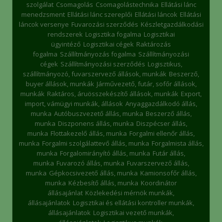
szolgálat
Csomagolás
Csomagolástechnika
Ellátási lánc
menedzsment
Ellátási lánc szereplői
Ellátási láncok
Ellátási
láncok versenye
Fuvarozási szerződés
Készletgazdálkodási
rendszerek
Logisztika fogalma
Logisztikai
ügyintéző
Logisztikai cégek
Raktározás
fogalma
Szállítmányozás fogalma
Szállítmányozási
cégek
Szállítmányozási szerződés
Logisztikus,
szállítmányozó, fuvarszervező állások, munkák
Beszerző,
buyer állások, munkák
Járművezető, futár, sofőr állások,
munkák
Raktáros, áruösszekészítő állások, munkák
Export,
import, vámügyi munkák, állások
Anyaggazdálkodó állás,
munka
Autóbuszvezető állás, munka
Beszerző állás,
munka
Diszponens állás, munka
Diszpécser állás,
munka
Flottakezelő állás, munka
Forgalmi ellenőr állás,
munka
Forgalmi szolgálattevő állás, munka
Forgalmista állás,
munka
Forgalomirányító állás, munka
Futár állás,
munka
Fuvarozó állás, munka
Fuvarszervező állás,
munka
Gépkocsivezető állás, munka
Kamionsofőr állás,
munka
Kézbesítő állás, munka
Koordinátor
állásajánlat
Közlekedési mérnök munkák,
állásajánlatok
Logisztikai és ellátási kontroller munkák,
állásajánlatok
Logisztikai vezető munkák,