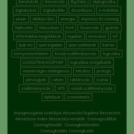
beruházás
beszerzés
Big Data
citylogisztika
digitalizáció
Digitalizálás
disztribúció
e-mobilitás
ekaer
ellátási lánc
energia
expressz és csomag
fejlesztés
fokuszban
Ford
fuvarozás
gyártás
informatikai megoldások
ingatlan
innováció
IoT
Ipar 4.0
ipari ingatlan
ipari szektorok
karrier
környezetvédelem
közúti szállítmányozás
logisztika
LOGISZTIKAI KÖZPONT
logisztikai szolgáltatók
mesterséges intelligencia
mlszksz
prologis
pénzügyek
raben
raktározás
scania
szállítmányozás
UPS
vasúti szállítmányozás
építőipar
üzemeltetés
Anyagmozgatás szabályai
Beszerzés fogalma
Beszerzési
Menedzser Index
Beszerzési vezetők
Csomagszállítás
Csomagfeladás
Csomagkézbesítés
Csomagküldés
Csomagküldő