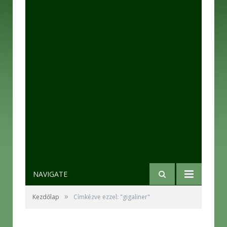
NAVIGATE
»
Kezdőlap
Címkézve ezzel: "gigaliner"