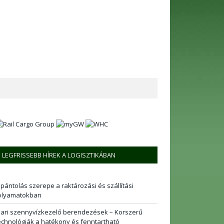
LEGFRISSEBB HÍREK A LOGISZTIKÁBAN
 pántolás szerepe a raktározási és szállítási
olyamatokban
pari szennyvízkezelő berendezések – Korszerű
echnológiák a hatékony és fenntartható