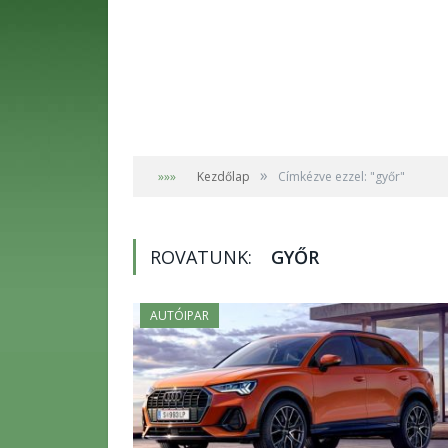
»
»»»
Kezdőlap
Címkézve ezzel: "győr"
ROVATUNK:
GYŐR
AUTÓIPAR