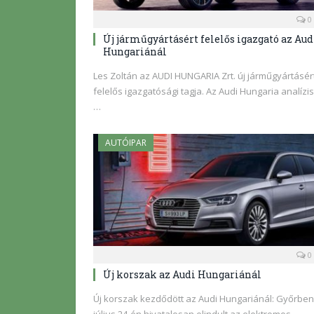
0
Új járműgyártásért felelős igazgató az Aud
Hungariánál
Les Zoltán az AUDI HUNGARIA Zrt. új járműgyártásér
felelős igazgatósági tagja. Az Audi Hungaria analízis
…
AUTÓIPAR
0
Új korszak az Audi Hungariánál
Új korszak kezdődött az Audi Hungariánál: Győrben
július 24-én hivatalosan elindult az elektromos