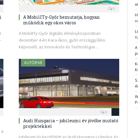
m
0
H
i
A MobilITy-Győr bemutatja, hogyan
v
működik egy okos város
L
t
A MobilITy-Győr digitális élményközpontban
r
-
december 4-én Kara Ákos, győri országgyűlési
képviselő, az Innovációs és Technológiai…
A
p
AUTÓIPAR
K
K
S
é
W
P
0
Audi Hungaria – jubileumi év jövőbe mutató
projektekkel
 a
Jubileumi év kezdődött az Audi Hungaria számára: Az