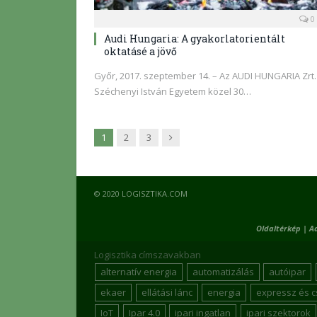
0
Audi Hungaria: A gyakorlatorientált
oktatásé a jövő
Győr, 2017. szeptember 14. – Az AUDI HUNGARIA Zrt.
Széchenyi István Egyetem közel 30…
Következő
1
2
3
© 2020 LOGISZTIKA.COM
Oldaltérkép
|
A
Logisztika címszavakban
alternatív energia
automatizálás
autóipar
ekaer
ellátási lánc
energia
expressz és 
IoT
Ipar 4.0
ipari ingatlan
ipari szektorok