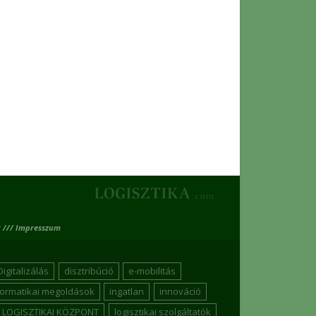
 /// Impresszum
Digitalizálás
disztribúció
e-mobilitás
formatikai megoldások
ingatlan
innováció
LOGISZTIKAI KÖZPONT
logisztikai szolgáltatók