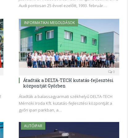
Audi pontosan 25 évvel ezelőtt, 1993. február…
INFORMATIKAI MEGOLDÁSOK
0
Átadták a DELTA-TECH kutatás-fejlesztési
központját Győrben
2
Átadták a balassagyarmati székhelyű DELTA-TECH
Mérnöki Iroda Kft. kutatás-fejlesztési központját a
győri ipari parkban, a…
AUTÓIPAR