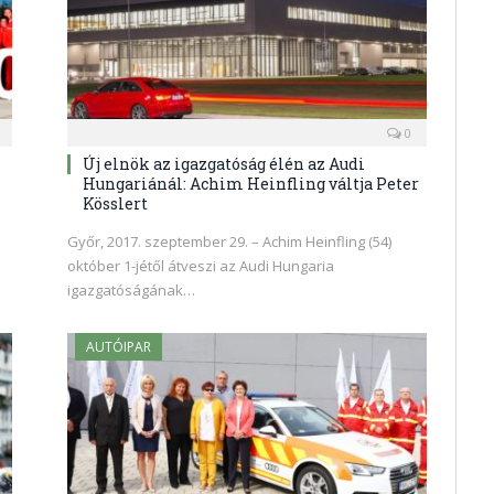
0
Új elnök az igazgatóság élén az Audi
Hungariánál: Achim Heinfling váltja Peter
Kösslert
Győr, 2017. szeptember 29. – Achim Heinfling (54)
október 1-jétől átveszi az Audi Hungaria
igazgatóságának…
AUTÓIPAR