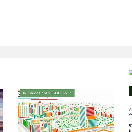
INFORMATIKAI MEGOLDÁSOK
A
f
I
t