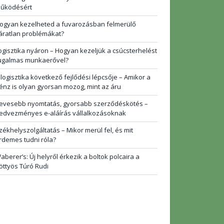
űködésért
ogyan kezelheted a fuvarozásban felmerülő
áratlan problémákat?
ogisztika nyáron – Hogyan kezeljük a csúcsterhelést
ugalmas munkaerővel?
 logisztika következő fejlődési lépcsője – Amikor a
énz is olyan gyorsan mozog, mint az áru
evesebb nyomtatás, gyorsabb szerződéskötés –
edvezményes e-aláírás vállalkozásoknak
zékhelyszolgáltatás – Mikor merül fel, és mit
rdemes tudni róla?
aberer’s: Új helyről érkezik a boltok polcaira a
öttyös Túró Rudi