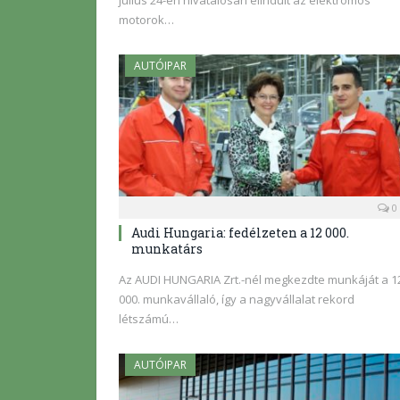
motorok…
AUTÓIPAR
0
Audi Hungaria: fedélzeten a 12 000.
munkatárs
Az AUDI HUNGARIA Zrt.-nél megkezdte munkáját a 1
000. munkavállaló, így a nagyvállalat rekord
létszámú…
AUTÓIPAR