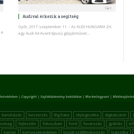
0
Audival érkezik a segítség
Győr, 2017. szeptember 11. – Az AUDI HUNGARIA Zrt.
 a
egy Audi A4 Avant típusú gépjárművet…
datvédelem
|
Copyright
|
Sajtóközlemény beküldése
|
Marketingpont
|
Médiaajánlat
beruházás
beszerzés
Big Data
citylogisztika
digitalizáció
csomag
fejlesztés
fokuszban
Ford
fuvarozás
gyártás
in
karrier
környezetvédelem
közúti szállítmányozás
logisztika