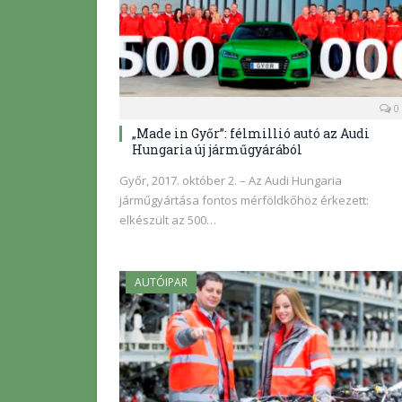
0
„Made in Győr”: félmillió autó az Audi
Hungaria új járműgyárából
Győr, 2017. október 2. – Az Audi Hungaria
járműgyártása fontos mérföldkőhöz érkezett:
elkészült az 500…
AUTÓIPAR