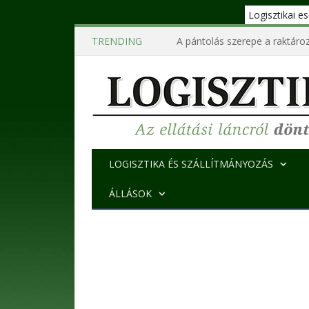
Logisztikai 
TRENDING
A pántolás szerepe a raktároz
LOGISZTIKA ÉS SZÁLLÍTMÁNYOZÁS
ÁLLÁSOK