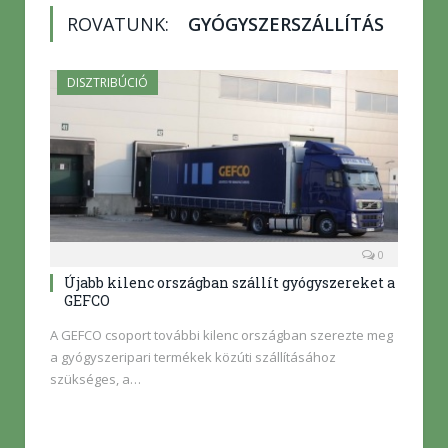
ROVATUNK:
GYÓGYSZERSZÁLLÍTÁS
DISZTRIBÚCIÓ
0
Újabb kilenc országban szállít gyógyszereket a
GEFCO
A GEFCO csoport további kilenc országban szerezte meg
a gyógyszeripari termékek közúti szállításához
szükséges, a…