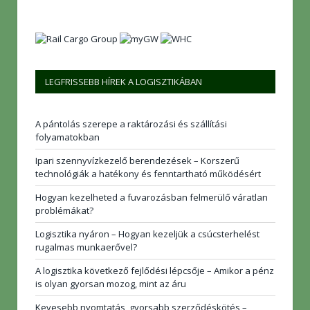
LEGFRISSEBB HÍREK A LOGISZTIKÁBAN
A pántolás szerepe a raktározási és szállítási
folyamatokban
Ipari szennyvízkezelő berendezések – Korszerű
technológiák a hatékony és fenntartható működésért
Hogyan kezelheted a fuvarozásban felmerülő váratlan
problémákat?
Logisztika nyáron – Hogyan kezeljük a csúcsterhelést
rugalmas munkaerővel?
A logisztika következő fejlődési lépcsője – Amikor a pénz
is olyan gyorsan mozog, mint az áru
Kevesebb nyomtatás, gyorsabb szerződéskötés –