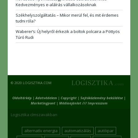
Kedvezményes e-aláírás vállalkozásoknak
Székhelyszolgáltatás – Mikor merül fel, és mit érdemes
tudni róla?
Waberer’s: Új helyről érkezik a boltok polcaira a Pöttyös
Túró Rudi
© 2020 LOGISZTIKA.COM
Oldaltérkép
|
Adatvédelem
|
Copyright
|
Sajtóközlemény beküldése
|
Marketingpont
|
Médiaajánlat /// Impresszum
Logisztika címszavakban
alternatív energia
automatizálás
autóipar