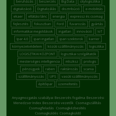
beruházás
beszerzés
Big Data
citylogisztika
digitalizáció
Digitalizálás
disztribúció
e-mobilitás
ekaer
ellátási lánc
energia
expressz és csomag
fejlesztés
fokuszban
Ford
fuvarozás
gyártás
informatikai megoldások
ingatlan
innováció
IoT
Ipar 4.0
ipari ingatlan
ipari szektorok
karrier
környezetvédelem
közúti szállítmányozás
logisztika
LOGISZTIKAI KÖZPONT
logisztikai szolgáltatók
mesterséges intelligencia
mlszksz
prologis
pénzügyek
raben
raktározás
scania
szállítmányozás
UPS
vasúti szállítmányozás
építőipar
üzemeltetés
Anyagmozgatás szabályai
Beszerzés fogalma
Beszerzési
Menedzser Index
Beszerzési vezetők
Csomagszállítás
Csomagfeladás
Csomagkézbesítés
Csomagküldés
Csomagküldő