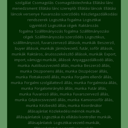
szolgálat
Csomagolás
Csomagolástechnika
Ellátási lánc
menedzsment
Ellátási lánc szereplői
Ellátási láncok
Ellátási
láncok versenye
Fuvarozási szerződés
Készletgazdálkodási
rendszerek
Logisztika fogalma
Logisztikai
ügyintéző
Logisztikai cégek
Raktározás
fogalma
Szállítmányozás fogalma
Szállítmányozási
cégek
Szállítmányozási szerződés
Logisztikus,
szállítmányozó, fuvarszervező állások, munkák
Beszerző,
buyer állások, munkák
Járművezető, futár, sofőr állások,
munkák
Raktáros, áruösszekészítő állások, munkák
Export,
import, vámügyi munkák, állások
Anyaggazdálkodó állás,
munka
Autóbuszvezető állás, munka
Beszerző állás,
munka
Diszponens állás, munka
Diszpécser állás,
munka
Flottakezelő állás, munka
Forgalmi ellenőr állás,
munka
Forgalmi szolgálattevő állás, munka
Forgalmista állás,
munka
Forgalomirányító állás, munka
Futár állás,
munka
Fuvarozó állás, munka
Fuvarszervező állás,
munka
Gépkocsivezető állás, munka
Kamionsofőr állás,
munka
Kézbesítő állás, munka
Koordinátor
állásajánlat
Közlekedési mérnök munkák,
állásajánlatok
Logisztikai és ellátási kontroller munkák,
állásajánlatok
Logisztikai vezető munkák,