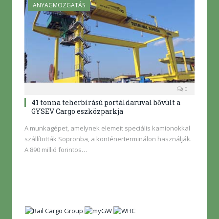
ANYAGMOZGATÁS
0
41 tonna teherbírású portáldaruval bővült a
GYSEV Cargo eszközparkja
A munkagépet, amelynek elemeit speciális kamionokkal
szállították Sopronba, a konténerterminálon használják.
A 890 millió forintos…