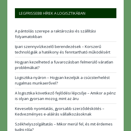
LEGFRISSEBB HÍREK A LOGISZTIKÁBAN
A pántolás szerepe a raktározási és szállítási
folyamatokban
Ipari szennyvízkezelő berendezések – Korszerű
technológiák a hatékony és fenntartható működésért
Hogyan kezelheted a fuvarozásban felmerülő váratlan
problémákat?
Logisztika nyáron – Hogyan kezeljük a csúcsterhelést
rugalmas munkaerővel?
A logisztika következő fejlődési lépcsője – Amikor a pénz
is olyan gyorsan mozog, mint az áru
Kevesebb nyomtatás, gyorsabb szerződéskötés –
Kedvezményes e-aláírás vállalkozásoknak
Székhelyszolgáltatás – Mikor merül fel, és mit érdemes
tudni róla?