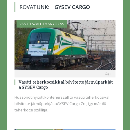
ROVATUNK:
GYSEV CARGO
VASÚTI SZÁLLÍTMÁNYOZÁS
0
Vasúti teherkocsikkal bővítette járműparkját
a GYSEV Cargo
Huszonöt nyitott konténerszállító vasúti teherkocsival
bővítette járműparkját aGYSEV Cargo Zrt., így már 60
teherkocsi szállítja…