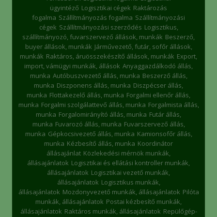
ügyintéző
Logisztikai cégek
Raktározás
fogalma
Szállítmányozás fogalma
Szállítmányozási
cégek
Szállítmányozási szerződés
Logisztikus,
szállítmányozó, fuvarszervező állások, munkák
Beszerző,
buyer állások, munkák
Járművezető, futár, sofőr állások,
munkák
Raktáros, áruösszekészítő állások, munkák
Export,
import, vámügyi munkák, állások
Anyaggazdálkodó állás,
munka
Autóbuszvezető állás, munka
Beszerző állás,
munka
Diszponens állás, munka
Diszpécser állás,
munka
Flottakezelő állás, munka
Forgalmi ellenőr állás,
munka
Forgalmi szolgálattevő állás, munka
Forgalmista állás,
munka
Forgalomirányító állás, munka
Futár állás,
munka
Fuvarozó állás, munka
Fuvarszervező állás,
munka
Gépkocsivezető állás, munka
Kamionsofőr állás,
munka
Kézbesítő állás, munka
Koordinátor
állásajánlat
Közlekedési mérnök munkák,
állásajánlatok
Logisztikai és ellátási kontroller munkák,
állásajánlatok
Logisztikai vezető munkák,
állásajánlatok
Logisztikus munkák,
állásajánlatok
Mozdonyvezető munkák, állásajánlatok
Pilóta
munkák, állásajánlatok
Postai kézbesítő munkák,
állásajánlatok
Raktáros munkák, állásajánlatok
Repülőgép-