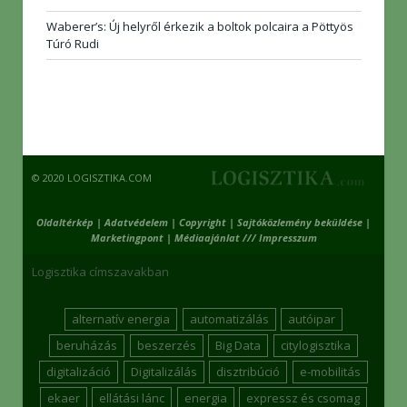
Waberer’s: Új helyről érkezik a boltok polcaira a Pöttyös
Túró Rudi
© 2020 LOGISZTIKA.COM
Oldaltérkép
|
Adatvédelem
|
Copyright
|
Sajtóközlemény beküldése
|
Marketingpont
|
Médiaajánlat /// Impresszum
Logisztika címszavakban
alternatív energia
automatizálás
autóipar
beruházás
beszerzés
Big Data
citylogisztika
digitalizáció
Digitalizálás
disztribúció
e-mobilitás
ekaer
ellátási lánc
energia
expressz és csomag