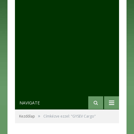
NAVIGATE
»
Kezdőlap
Címkézve ezzel: "GYSEV Cargo"