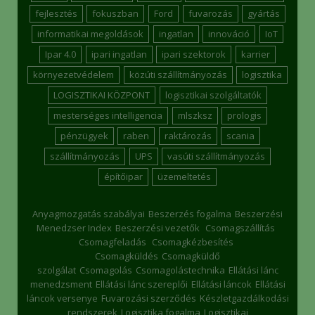
fejlesztés
fokuszban
Ford
fuvarozás
gyártás
informatikai megoldások
ingatlan
innováció
IoT
Ipar 4.0
ipari ingatlan
ipari szektorok
karrier
környezetvédelem
közúti szállítmányozás
logisztika
LOGISZTIKAI KÖZPONT
logisztikai szolgáltatók
mesterséges intelligencia
mlszksz
prologis
pénzügyek
raben
raktározás
scania
szállítmányozás
UPS
vasúti szállítmányozás
építőipar
üzemeltetés
Anyagmozgatás szabályai
Beszerzés fogalma
Beszerzési
Menedzser Index
Beszerzési vezetők
Csomagszállítás
Csomagfeladás
Csomagkézbesítés
Csomagküldés
Csomagküldő
szolgálat
Csomagolás
Csomagolástechnika
Ellátási lánc
menedzsment
Ellátási lánc szereplői
Ellátási láncok
Ellátási
láncok versenye
Fuvarozási szerződés
Készletgazdálkodási
rendszerek
Logisztika fogalma
Logisztikai