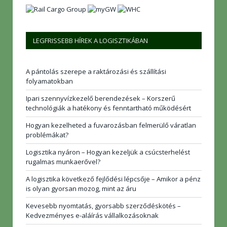
LEGFRISSEBB HÍREK A LOGISZTIKÁBAN
A pántolás szerepe a raktározási és szállítási
folyamatokban
Ipari szennyvízkezelő berendezések – Korszerű
technológiák a hatékony és fenntartható működésért
Hogyan kezelheted a fuvarozásban felmerülő váratlan
problémákat?
Logisztika nyáron – Hogyan kezeljük a csúcsterhelést
rugalmas munkaerővel?
A logisztika következő fejlődési lépcsője – Amikor a pénz
is olyan gyorsan mozog, mint az áru
Kevesebb nyomtatás, gyorsabb szerződéskötés –
Kedvezményes e-aláírás vállalkozásoknak