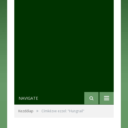
NAVIGATE
»
Kezdőlap
Címkézve ezzel: "Hungrail"