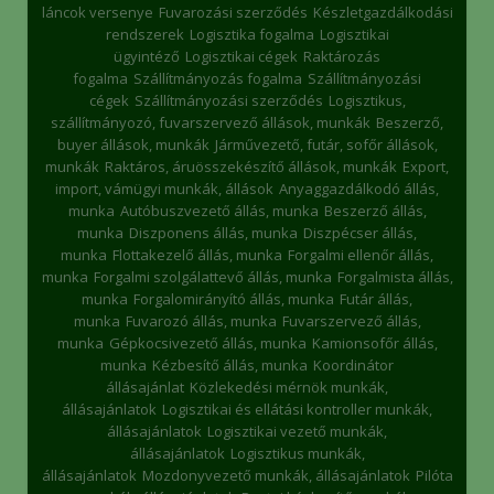
láncok versenye
Fuvarozási szerződés
Készletgazdálkodási
rendszerek
Logisztika fogalma
Logisztikai
ügyintéző
Logisztikai cégek
Raktározás
fogalma
Szállítmányozás fogalma
Szállítmányozási
cégek
Szállítmányozási szerződés
Logisztikus,
szállítmányozó, fuvarszervező állások, munkák
Beszerző,
buyer állások, munkák
Járművezető, futár, sofőr állások,
munkák
Raktáros, áruösszekészítő állások, munkák
Export,
import, vámügyi munkák, állások
Anyaggazdálkodó állás,
munka
Autóbuszvezető állás, munka
Beszerző állás,
munka
Diszponens állás, munka
Diszpécser állás,
munka
Flottakezelő állás, munka
Forgalmi ellenőr állás,
munka
Forgalmi szolgálattevő állás, munka
Forgalmista állás,
munka
Forgalomirányító állás, munka
Futár állás,
munka
Fuvarozó állás, munka
Fuvarszervező állás,
munka
Gépkocsivezető állás, munka
Kamionsofőr állás,
munka
Kézbesítő állás, munka
Koordinátor
állásajánlat
Közlekedési mérnök munkák,
állásajánlatok
Logisztikai és ellátási kontroller munkák,
állásajánlatok
Logisztikai vezető munkák,
állásajánlatok
Logisztikus munkák,
állásajánlatok
Mozdonyvezető munkák, állásajánlatok
Pilóta