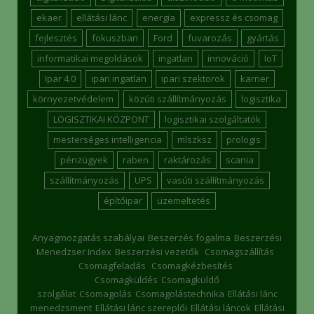
ekaer
ellátási lánc
energia
expressz és csomag
fejlesztés
fokuszban
Ford
fuvarozás
gyártás
informatikai megoldások
ingatlan
innováció
IoT
Ipar 4.0
ipari ingatlan
ipari szektorok
karrier
környezetvédelem
közúti szállítmányozás
logisztika
LOGISZTIKAI KÖZPONT
logisztikai szolgáltatók
mesterséges intelligencia
mlszksz
prologis
pénzügyek
raben
raktározás
scania
szállítmányozás
UPS
vasúti szállítmányozás
építőipar
üzemeltetés
Anyagmozgatás szabályai
Beszerzés fogalma
Beszerzési
Menedzser Index
Beszerzési vezetők
Csomagszállítás
Csomagfeladás
Csomagkézbesítés
Csomagküldés
Csomagküldő
szolgálat
Csomagolás
Csomagolástechnika
Ellátási lánc
menedzsment
Ellátási lánc szereplői
Ellátási láncok
Ellátási