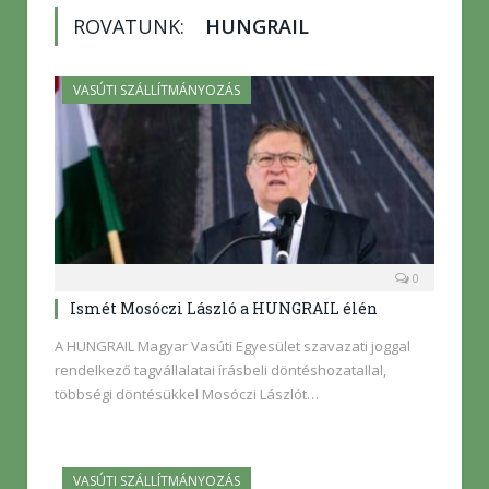
ROVATUNK:
HUNGRAIL
VASÚTI SZÁLLÍTMÁNYOZÁS
0
Ismét Mosóczi László a HUNGRAIL élén
A HUNGRAIL Magyar Vasúti Egyesület szavazati joggal
rendelkező tagvállalatai írásbeli döntéshozatallal,
többségi döntésükkel Mosóczi Lászlót…
VASÚTI SZÁLLÍTMÁNYOZÁS