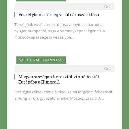
0
Veszélyben a térség vasúti áruszállítása
Térségünk vasúti áruszállítása annyira lemaradt a
nyugat-európaitól, hogy a versenyképességén túl a
működőképessége is veszélybe…
VASÚTI SZÁLLÍTMÁNYOZÁS
0
Magyarországon keresztül vinné Ázsiát
Európába a Hungrail
Stratégiai célnak tartja a távol-keleti forgalom fokozását
a Hungrail új ügyvezető elnöke, Mosóczi László. A…