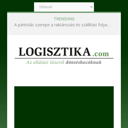
TRENDING
Ipari szennyvízkezelő berendezések – Korszerű technológiák a hatékony és fenntartható működésért