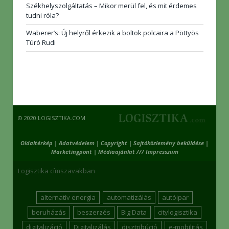
Székhelyszolgáltatás – Mikor merül fel, és mit érdemes
tudni róla?
Waberer’s: Új helyről érkezik a boltok polcaira a Pöttyös
Túró Rudi
© 2020 LOGISZTIKA.COM
Oldaltérkép
|
Adatvédelem
|
Copyright
|
Sajtóközlemény beküldése
|
Marketingpont
|
Médiaajánlat /// Impresszum
Logisztika címszavakban
alternatív energia
automatizálás
autóipar
beruházás
beszerzés
Big Data
citylogisztika
digitalizáció
Digitalizálás
disztribúció
e-mobilitás