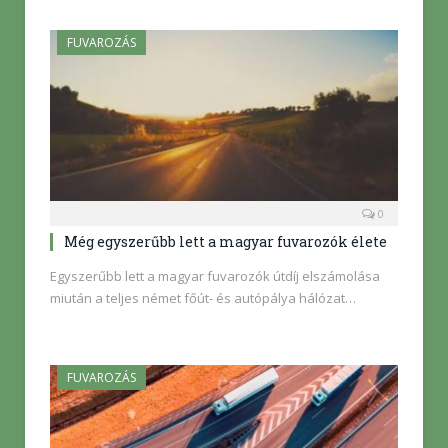
FUVAROZÁS
0
Még egyszerűbb lett a magyar fuvarozók élete
Egyszerűbb lett a magyar fuvarozók útdíj elszámolása
miután a teljes német főút- és autópálya hálózat…
FUVAROZÁS