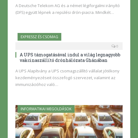
A Deutsche Telekom AG és a német légiforgalmi irányító
(DFS) együtt lépnek a repülési drón-piacra. Mindkét…
EXPRESSZ ÉS CSOMAG
0
A UPS támogatásával indul a világ legnagyobb
vakcinaszállító drónhálózata Ghánában
A UPS Alapítvány a UPS csomagszállító vállalat jótékony
kezdeményezéseit összefogó szervezet, valamint az
immunizációhoz való…
INFORMATIKAI MEGOLDÁSOK