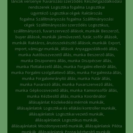
láncok versenye
Fuvarozási szerződés
Készletgazdálkodási
rendszerek
Logisztika fogalma
Logisztikai
ügyintéző
Logisztikai cégek
Raktározás
fogalma
Szállítmányozás fogalma
Szállítmányozási
cégek
Szállítmányozási szerződés
Logisztikus,
szállítmányozó, fuvarszervező állások, munkák
Beszerző,
buyer állások, munkák
Járművezető, futár, sofőr állások,
munkák
Raktáros, áruösszekészítő állások, munkák
Export,
import, vámügyi munkák, állások
Anyaggazdálkodó állás,
munka
Autóbuszvezető állás, munka
Beszerző állás,
munka
Diszponens állás, munka
Diszpécser állás,
munka
Flottakezelő állás, munka
Forgalmi ellenőr állás,
munka
Forgalmi szolgálattevő állás, munka
Forgalmista állás,
munka
Forgalomirányító állás, munka
Futár állás,
munka
Fuvarozó állás, munka
Fuvarszervező állás,
munka
Gépkocsivezető állás, munka
Kamionsofőr állás,
munka
Kézbesítő állás, munka
Koordinátor
állásajánlat
Közlekedési mérnök munkák,
állásajánlatok
Logisztikai és ellátási kontroller munkák,
állásajánlatok
Logisztikai vezető munkák,
állásajánlatok
Logisztikus munkák,
állásajánlatok
Mozdonyvezető munkák, állásajánlatok
Pilóta
munkák, állásajánlatok
Postai kézbesítő munkák,