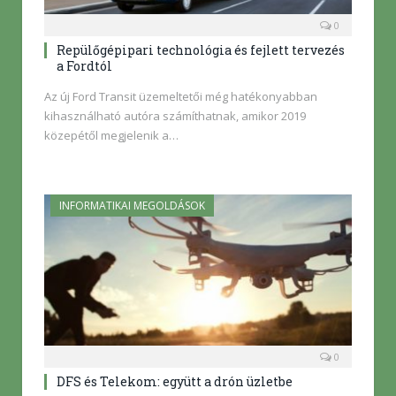
0
Repülőgépipari technológia és fejlett tervezés
a Fordtól
Az új Ford Transit üzemeltetői még hatékonyabban
kihasználható autóra számíthatnak, amikor 2019
közepétől megjelenik a…
INFORMATIKAI MEGOLDÁSOK
0
DFS és Telekom: együtt a drón üzletbe