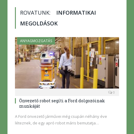
ROVATUNK:
INFORMATIKAI
MEGOLDÁSOK
ANYAGMOZGATÁS
0
Önvezető robot segíti a Ford dolgozóinak
munkáját
A Ford önvezető járművei még csupán néhány éve
léteznek, de egy apró robot máris bemutatja…