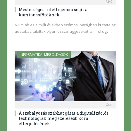
0
Mesterséges intelligencia segít a
kamionsofőröknek
A Dmlab az elmúlt években számos iparágban kutatta az
adatokat, találtak olyan összefüggéseket, amiről úgy…
INFORMATIKAI MEGOLDÁSOK
0
A szabályozás szabhat gátat a digitalizációs
technológiák még szélesebb körű
elterjedésének