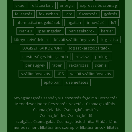
ekaer
ellátási lánc
energia
expressz és csomag
fejlesztés
fokuszban
Ford
fuvarozás
gyártás
informatikai megoldások
ingatlan
innováció
IoT
Ipar 4.0
ipari ingatlan
ipari szektorok
karrier
környezetvédelem
közúti szállítmányozás
logisztika
LOGISZTIKAI KÖZPONT
logisztikai szolgáltatók
mesterséges intelligencia
mlszksz
prologis
pénzügyek
raben
raktározás
scania
szállítmányozás
UPS
vasúti szállítmányozás
építőipar
üzemeltetés
Anyagmozgatás szabályai
Beszerzés fogalma
Beszerzési
Menedzser Index
Beszerzési vezetők
Csomagszállítás
Csomagfeladás
Csomagkézbesítés
Csomagküldés
Csomagküldő
szolgálat
Csomagolás
Csomagolástechnika
Ellátási lánc
menedzsment
Ellátási lánc szereplői
Ellátási láncok
Ellátási