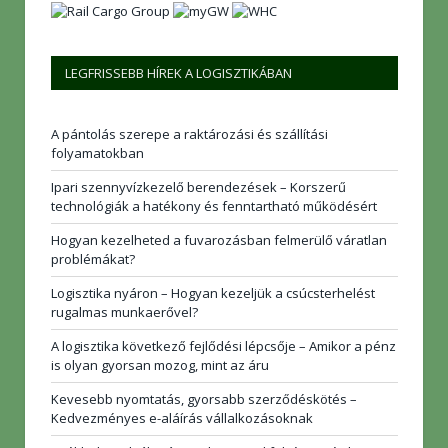
LEGFRISSEBB HÍREK A LOGISZTIKÁBAN
A pántolás szerepe a raktározási és szállítási
folyamatokban
Ipari szennyvízkezelő berendezések – Korszerű
technológiák a hatékony és fenntartható működésért
Hogyan kezelheted a fuvarozásban felmerülő váratlan
problémákat?
Logisztika nyáron – Hogyan kezeljük a csúcsterhelést
rugalmas munkaerővel?
A logisztika következő fejlődési lépcsője – Amikor a pénz
is olyan gyorsan mozog, mint az áru
Kevesebb nyomtatás, gyorsabb szerződéskötés –
Kedvezményes e-aláírás vállalkozásoknak