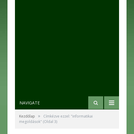
NAVIGATE
»
Kezdőlap
Címkézve ezzel: "informatikai
megoldások"
(Oldal 3)