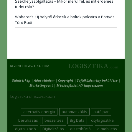
Székhelyszolgáltatás – Mikor merül fel, és mit érdemes
tudni róla?
Waberer’s: Új helyről érkezik a boltok polcaira a Pöttyös
Túró Rudi
© 2020 LOGISZTIKA.COM
Oldaltérkép
|
Adatvédelem
|
Copyright
|
Sajtóközlemény beküldése
|
Marketingpont
|
Médiaajánlat /// Impresszum
Logisztika címszavakban
alternatív energia
automatizálás
autóipar
beruházás
beszerzés
Big Data
citylogisztika
digitalizáció
Digitalizálás
disztribúció
e-mobilitás