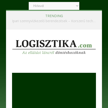
TRENDING
Ipari szennyvízkezelő berendezések – Korszerű technológiák a hatékony és fenntartható működésért