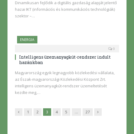
Dinamikusan fejlődik a digitális gazdaság alapját jelentő
hazai IKT (információs és kommunikációs technológiák)
szektor –…
ENERGIA
0
Intelligens üzemanyagkút-rendszer indult
hazánkban
Magyarország egyik legnagyobb közlekedési vállalata,
az Észak-magyarországi Közlekedési Központ Zrt.
intelligens üzemanyagkút-rendszer üzemeltetését
kezdte meg,…
Előző
Következő
1
2
3
4
5
…
27