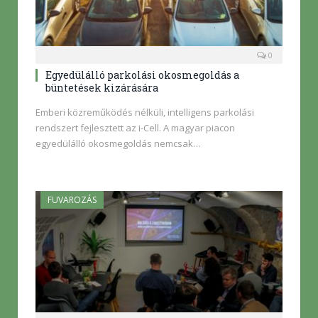
0
Egyedülálló parkolási okosmegoldás a
büntetések kizárására
Emberi közreműködés nélküli, intelligens parkolási
rendszert fejlesztett az i-Cell. A magyar piacon
egyedülálló okosmegoldás nemcsak…
FUVAROZÁS