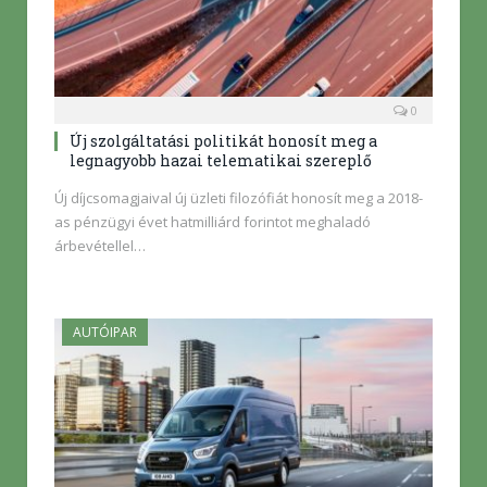
0
Új szolgáltatási politikát honosít meg a
legnagyobb hazai telematikai szereplő
Új díjcsomagjaival új üzleti filozófiát honosít meg a 2018-
as pénzügyi évet hatmilliárd forintot meghaladó
árbevétellel…
AUTÓIPAR