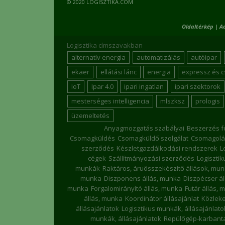
© 2020 LOGISZTIKA.COM
Oldaltérkép
|
A
Logisztika címszavakban
alternatív energia
automatizálás
autóipar
ekaer
ellátási lánc
energia
expressz és 
IoT
Ipar 4.0
ipari ingatlan
ipari szektorok
mesterséges intelligencia
mlszksz
prologis
üzemeltetés
Anyagmozgatás szabályai
Beszerzés f
Csomagküldés
Csomagküldő szolgálat
Csomagolá
szerződés
Készletgazdálkodási rendszerek
L
cégek
Szállítmányozási szerződés
Logiszti
munkák
Raktáros, áruösszekészítő állások, mu
munka
Diszponens állás, munka
Diszpécser á
munka
Forgalomirányító állás, munka
Futár állás, 
állás, munka
Koordinátor állásajánlat
Közleke
állásajánlatok
Logisztikus munkák, állásajánlato
munkák, állásajánlatok
Repülőgép-karbanta