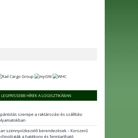
LEGFRISSEBB HÍREK A LOGISZTIKÁBAN
 pántolás szerepe a raktározási és szállítási
olyamatokban
pari szennyvízkezelő berendezések – Korszerű
echnológiák a hatékony és fenntartható