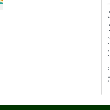
m
H
v
L
r
A
p
K
K
S
é
W
P