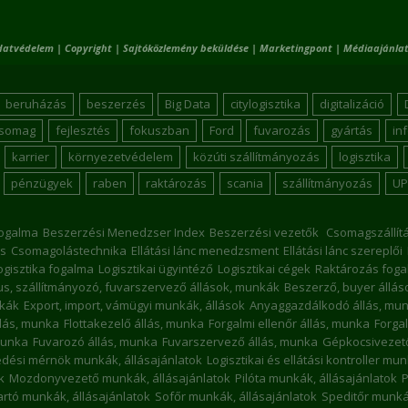
datvédelem
|
Copyright
|
Sajtóközlemény beküldése
|
Marketingpont
|
Médiaajánlat
beruházás
beszerzés
Big Data
citylogisztika
digitalizáció
csomag
fejlesztés
fokuszban
Ford
fuvarozás
gyártás
in
karrier
környezetvédelem
közúti szállítmányozás
logisztika
pénzügyek
raben
raktározás
scania
szállítmányozás
UP
ogalma
Beszerzési Menedzser Index
Beszerzési vezetők
Csomagszállít
s
Csomagolástechnika
Ellátási lánc menedzsment
Ellátási lánc szereplői
ogisztika fogalma
Logisztikai ügyintéző
Logisztikai cégek
Raktározás foga
kus, szállítmányozó, fuvarszervező állások, munkák
Beszerző, buyer állá
nkák
Export, import, vámügyi munkák, állások
Anyaggazdálkodó állás, mu
llás, munka
Flottakezelő állás, munka
Forgalmi ellenőr állás, munka
Forgal
munka
Fuvarozó állás, munka
Fuvarszervező állás, munka
Gépkocsivezető
dési mérnök munkák, állásajánlatok
Logisztikai és ellátási kontroller mu
k
Mozdonyvezető munkák, állásajánlatok
Pilóta munkák, állásajánlatok
P
rtó munkák, állásajánlatok
Sofőr munkák, állásajánlatok
Speditőr munkák