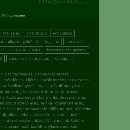
 /// Impresszum
Digitalizálás
disztribúció
e-mobilitás
formatikai megoldások
ingatlan
innováció
LOGISZTIKAI KÖZPONT
logisztikai szolgáltatók
S
vasúti szállítmányozás
építőipar
ás
Csomagfeladás
Csomagkézbesítés
Ellátási láncok
Ellátási láncok versenye
Fuvarozási
lma
Szállítmányozás fogalma
Szállítmányozási
sok, munkák
Járművezető, futár, sofőr állások,
nka
Autóbuszvezető állás, munka
Beszerző állás,
mi szolgálattevő állás, munka
Forgalmista állás,
 állás, munka
Kamionsofőr állás, munka
Kézbesítő
nkák, állásajánlatok
Logisztikai vezető munkák,
ostai kézbesítő munkák, állásajánlatok
Raktáros
, állásajánlatok
Szállítmánykísérő munkák,