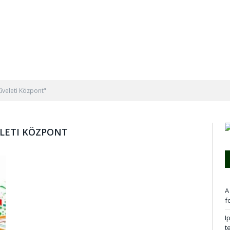
űveleti Központ"
LETI KÖZPONT
A
f
I
t