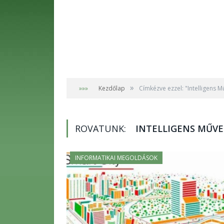
»
»»»
Kezdőlap
Címkézve ezzel: "Intelligens M
ROVATUNK:
INTELLIGENS MŰVE
INFORMATIKAI MEGOLDÁSOK