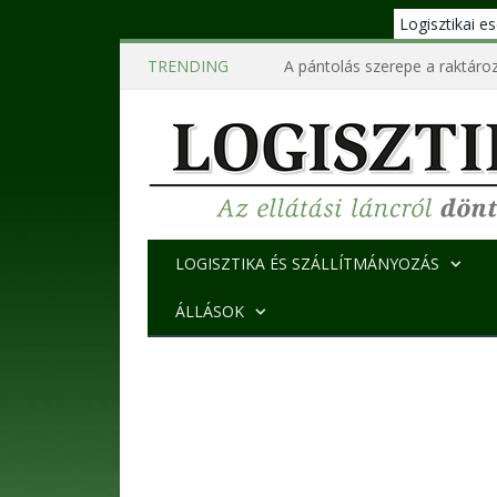
Logisztikai 
TRENDING
A pántolás szerepe a raktároz
LOGISZTIKA ÉS SZÁLLÍTMÁNYOZÁS
ÁLLÁSOK