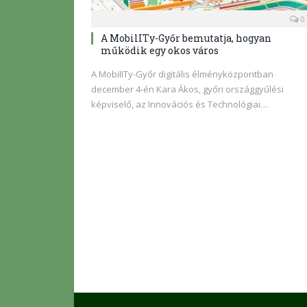
0
A MobilITy-Győr bemutatja, hogyan
működik egy okos város
A MobilITy-Győr digitális élményközpontban
december 4-én Kara Ákos, győri országgyűlési
képviselő, az Innovációs és Technológiai…