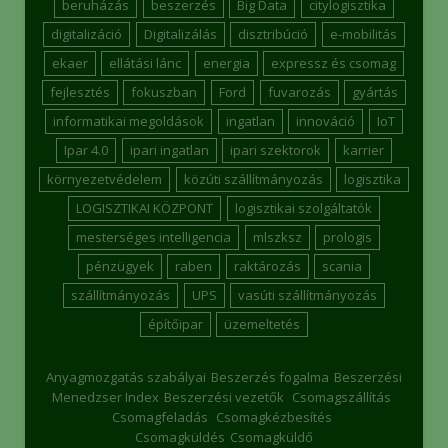
beruházás
beszerzés
Big Data
citylogisztika
digitalizáció
Digitalizálás
disztribúció
e-mobilitás
ekaer
ellátási lánc
energia
expressz és csomag
fejlesztés
fokuszban
Ford
fuvarozás
gyártás
informatikai megoldások
ingatlan
innováció
IoT
Ipar 4.0
ipari ingatlan
ipari szektorok
karrier
környezetvédelem
közúti szállítmányozás
logisztika
LOGISZTIKAI KÖZPONT
logisztikai szolgáltatók
mesterséges intelligencia
mlszksz
prologis
pénzügyek
raben
raktározás
scania
szállítmányozás
UPS
vasúti szállítmányozás
építőipar
üzemeltetés
Anyagmozgatás szabályai
Beszerzés fogalma
Beszerzési
Menedzser Index
Beszerzési vezetők
Csomagszállítás
Csomagfeladás
Csomagkézbesítés
Csomagküldés
Csomagküldő