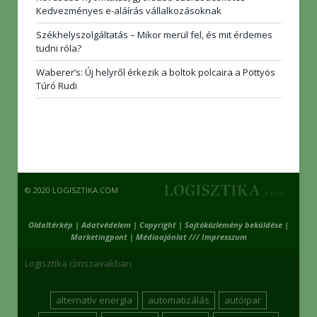
Kedvezményes e-aláírás vállalkozásoknak
Székhelyszolgáltatás – Mikor merül fel, és mit érdemes
tudni róla?
Waberer’s: Új helyről érkezik a boltok polcaira a Pöttyös
Túró Rudi
© 2020 LOGISZTIKA.COM
Oldaltérkép
|
Adatvédelem
|
Copyright
|
Sajtóközlemény beküldése
|
Marketingpont
|
Médiaajánlat /// Impresszum
Logisztika címszavakban
alternatív energia
automatizálás
autóipar