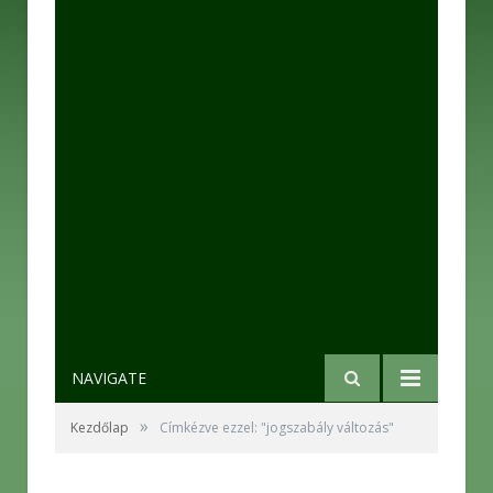
NAVIGATE
»
Kezdőlap
Címkézve ezzel: "jogszabály változás"