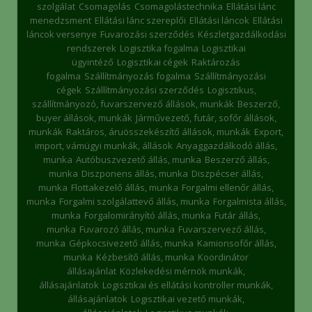
szolgálat
Csomagolás
Csomagolástechnika
Ellátási lánc
menedzsment
Ellátási lánc szereplői
Ellátási láncok
Ellátási
láncok versenye
Fuvarozási szerződés
Készletgazdálkodási
rendszerek
Logisztika fogalma
Logisztikai
ügyintéző
Logisztikai cégek
Raktározás
fogalma
Szállítmányozás fogalma
Szállítmányozási
cégek
Szállítmányozási szerződés
Logisztikus,
szállítmányozó, fuvarszervező állások, munkák
Beszerző,
buyer állások, munkák
Járművezető, futár, sofőr állások,
munkák
Raktáros, áruösszekészítő állások, munkák
Export,
import, vámügyi munkák, állások
Anyaggazdálkodó állás,
munka
Autóbuszvezető állás, munka
Beszerző állás,
munka
Diszponens állás, munka
Diszpécser állás,
munka
Flottakezelő állás, munka
Forgalmi ellenőr állás,
munka
Forgalmi szolgálattevő állás, munka
Forgalmista állás,
munka
Forgalomirányító állás, munka
Futár állás,
munka
Fuvarozó állás, munka
Fuvarszervező állás,
munka
Gépkocsivezető állás, munka
Kamionsofőr állás,
munka
Kézbesítő állás, munka
Koordinátor
állásajánlat
Közlekedési mérnök munkák,
állásajánlatok
Logisztikai és ellátási kontroller munkák,
állásajánlatok
Logisztikai vezető munkák,