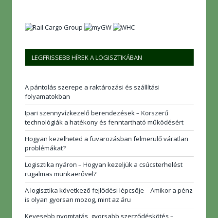
LEGFRISSEBB HÍREK A LOGISZTIKÁBAN
A pántolás szerepe a raktározási és szállítási
folyamatokban
Ipari szennyvízkezelő berendezések – Korszerű
technológiák a hatékony és fenntartható működésért
Hogyan kezelheted a fuvarozásban felmerülő váratlan
problémákat?
Logisztika nyáron – Hogyan kezeljük a csúcsterhelést
rugalmas munkaerővel?
A logisztika következő fejlődési lépcsője – Amikor a pénz
is olyan gyorsan mozog, mint az áru
Kevesebb nyomtatás, gyorsabb szerződéskötés –