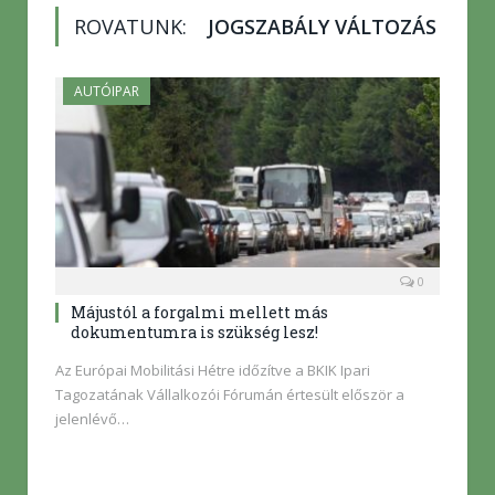
ROVATUNK:
JOGSZABÁLY VÁLTOZÁS
AUTÓIPAR
0
Májustól a forgalmi mellett más
dokumentumra is szükség lesz!
Az Európai Mobilitási Hétre időzítve a BKIK Ipari
Tagozatának Vállalkozói Fórumán értesült először a
jelenlévő…