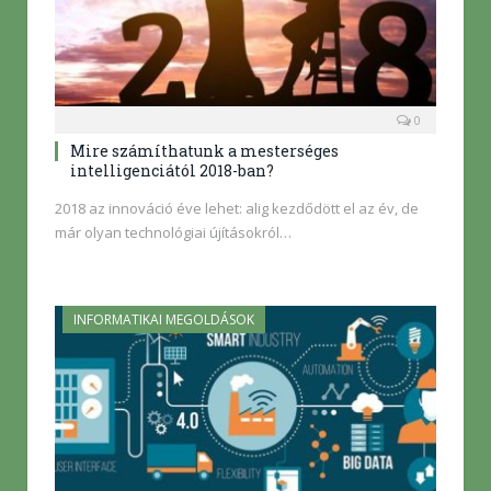
0
Mire számíthatunk a mesterséges
intelligenciától 2018-ban?
2018 az innováció éve lehet: alig kezdődött el az év, de
már olyan technológiai újításokról…
INFORMATIKAI MEGOLDÁSOK