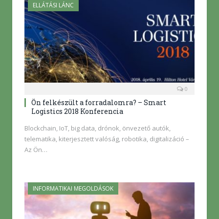
ELLÁTÁSI LÁNC
0
Ön felkészült a forradalomra? – Smart
Logistics 2018 Konferencia
Blockchain, IoT, big data, drónok, önvezető autók,
telematika, kiterjesztett valóság, robotika, digitalizáció –
Az Ön…
INFORMATIKAI MEGOLDÁSOK