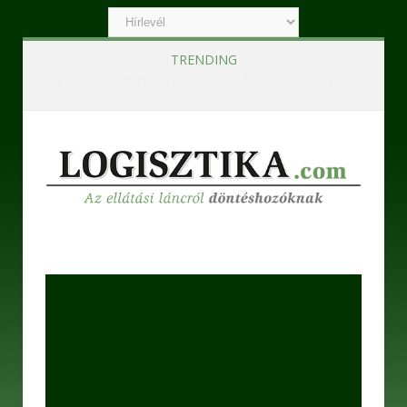
TRENDING
Ipari szennyvízkezelő berendezések – Korszerű technológiák a hatékony és fenntartható működésért