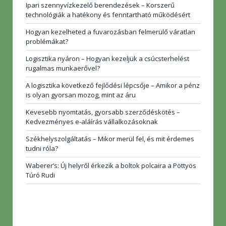
Ipari szennyvízkezelő berendezések – Korszerű
technológiák a hatékony és fenntartható működésért
Hogyan kezelheted a fuvarozásban felmerülő váratlan
problémákat?
Logisztika nyáron – Hogyan kezeljük a csúcsterhelést
rugalmas munkaerővel?
A logisztika következő fejlődési lépcsője – Amikor a pénz
is olyan gyorsan mozog, mint az áru
Kevesebb nyomtatás, gyorsabb szerződéskötés –
Kedvezményes e-aláírás vállalkozásoknak
Székhelyszolgáltatás – Mikor merül fel, és mit érdemes
tudni róla?
Waberer’s: Új helyről érkezik a boltok polcaira a Pöttyös
Túró Rudi