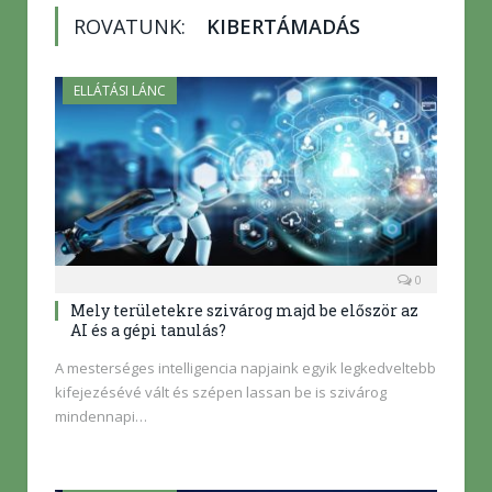
ROVATUNK:
KIBERTÁMADÁS
ELLÁTÁSI LÁNC
0
Mely területekre szivárog majd be először az
AI és a gépi tanulás?
A mesterséges intelligencia napjaink egyik legkedveltebb
kifejezésévé vált és szépen lassan be is szivárog
mindennapi…