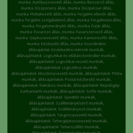
munka
Autóbuszvezető állás, munka
Beszerző állás,
munka
Diszponens állás, munka
Diszpécser állás,
munka
Flottakezelő állás, munka
Forgalmi ellenőr állás,
munka
Forgalmi szolgálattevő állás, munka
Forgalmista állás,
munka
Forgalomirányító állás, munka
Futár állás,
munka
Fuvarozó állás, munka
Fuvarszervező állás,
munka
Gépkocsivezető állás, munka
Kamionsofőr állás,
munka
Kézbesítő állás, munka
Koordinátor
állásajánlat
Közlekedési mérnök munkák,
állásajánlatok
Logisztikai és ellátási kontroller munkák,
állásajánlatok
Logisztikai vezető munkák,
állásajánlatok
Logisztikus munkák,
állásajánlatok
Mozdonyvezető munkák, állásajánlatok
Pilóta
munkák, állásajánlatok
Postai kézbesítő munkák,
állásajánlatok
Raktáros munkák, állásajánlatok
Repülőgép-
karbantartó munkák, állásajánlatok
Sofőr munkák,
állásajánlatok
Speditőr munkák,
állásajánlatok
Szállítmánykísérő munkák,
állásajánlatok
Szállítmányozó munkák,
állásajánlatok
Targoncavezető munkák,
állásajánlatok
Tehergépkocsivezető munkák,
állásajánlatok
Teherszállító munkák,
állásajánlatok
Tengerésztiszt munkák,