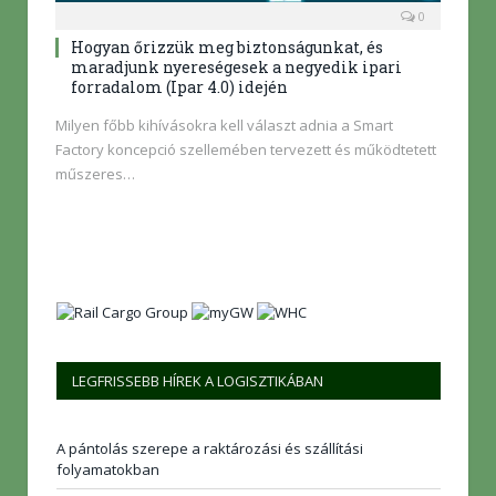
0
Hogyan őrizzük meg biztonságunkat, és
maradjunk nyereségesek a negyedik ipari
forradalom (Ipar 4.0) idején
Milyen főbb kihívásokra kell választ adnia a Smart
Factory koncepció szellemében tervezett és működtetett
műszeres…
LEGFRISSEBB HÍREK A LOGISZTIKÁBAN
A pántolás szerepe a raktározási és szállítási
folyamatokban