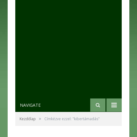
NAVIGATE
»
Kezdőlap
Címkézve ezzel: "kibertámadás"