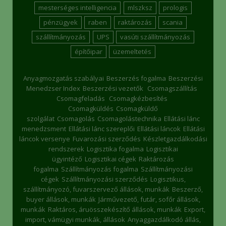
mesterséges intelligencia
mlszksz
prologis
pénzügyek
raben
raktározás
scania
szállítmányozás
UPS
vasúti szállítmányozás
építőipar
üzemeltetés
Anyagmozgatás szabályai
Beszerzés fogalma
Beszerzési
Menedzser Index
Beszerzési vezetők
Csomagszállítás
Csomagfeladás
Csomagkézbesítés
Csomagküldés
Csomagküldő
szolgálat
Csomagolás
Csomagolástechnika
Ellátási lánc
menedzsment
Ellátási lánc szereplői
Ellátási láncok
Ellátási
láncok versenye
Fuvarozási szerződés
Készletgazdálkodási
rendszerek
Logisztika fogalma
Logisztikai
ügyintéző
Logisztikai cégek
Raktározás
fogalma
Szállítmányozás fogalma
Szállítmányozási
cégek
Szállítmányozási szerződés
Logisztikus,
szállítmányozó, fuvarszervező állások, munkák
Beszerző,
buyer állások, munkák
Járművezető, futár, sofőr állások,
munkák
Raktáros, áruösszekészítő állások, munkák
Export,
import, vámügyi munkák, állások
Anyaggazdálkodó állás,