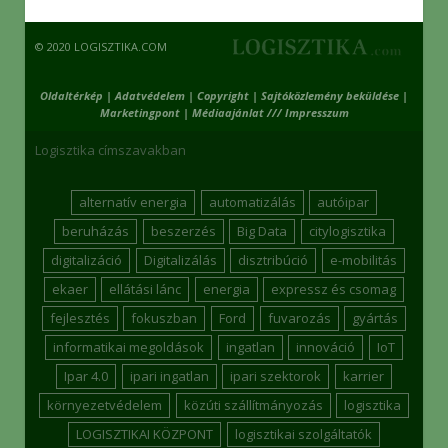
© 2020 LOGISZTIKA.COM
Oldaltérkép
|
Adatvédelem
|
Copyright
|
Sajtóközlemény beküldése
|
Marketingpont
|
Médiaajánlat /// Impresszum
Logisztika címszavakban
alternatív energia
automatizálás
autóipar
beruházás
beszerzés
Big Data
citylogisztika
digitalizáció
Digitalizálás
disztribúció
e-mobilitás
ekaer
ellátási lánc
energia
expressz és csomag
fejlesztés
fokuszban
Ford
fuvarozás
gyártás
informatikai megoldások
ingatlan
innováció
IoT
Ipar 4.0
ipari ingatlan
ipari szektorok
karrier
környezetvédelem
közúti szállítmányozás
logisztika
LOGISZTIKAI KÖZPONT
logisztikai szolgáltatók