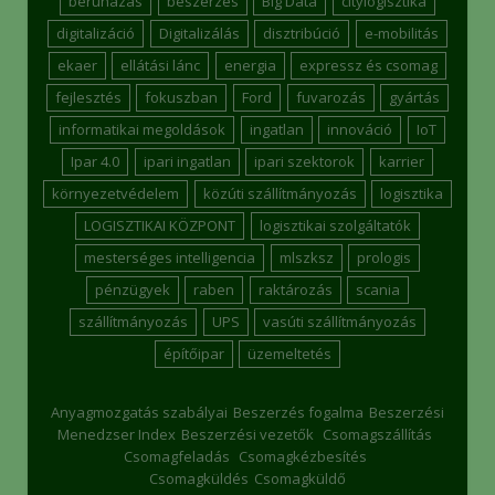
beruházás
beszerzés
Big Data
citylogisztika
digitalizáció
Digitalizálás
disztribúció
e-mobilitás
ekaer
ellátási lánc
energia
expressz és csomag
fejlesztés
fokuszban
Ford
fuvarozás
gyártás
informatikai megoldások
ingatlan
innováció
IoT
Ipar 4.0
ipari ingatlan
ipari szektorok
karrier
környezetvédelem
közúti szállítmányozás
logisztika
LOGISZTIKAI KÖZPONT
logisztikai szolgáltatók
mesterséges intelligencia
mlszksz
prologis
pénzügyek
raben
raktározás
scania
szállítmányozás
UPS
vasúti szállítmányozás
építőipar
üzemeltetés
Anyagmozgatás szabályai
Beszerzés fogalma
Beszerzési
Menedzser Index
Beszerzési vezetők
Csomagszállítás
Csomagfeladás
Csomagkézbesítés
Csomagküldés
Csomagküldő