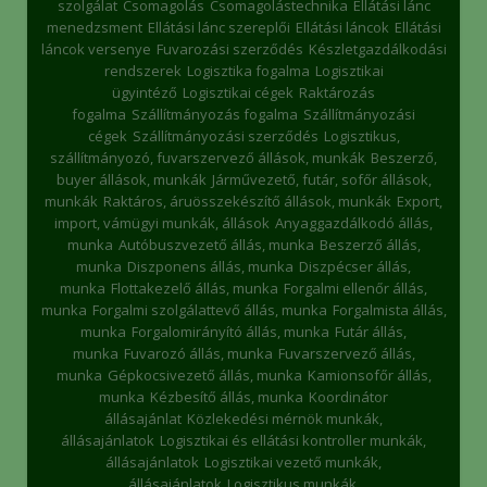
szolgálat
Csomagolás
Csomagolástechnika
Ellátási lánc
menedzsment
Ellátási lánc szereplői
Ellátási láncok
Ellátási
láncok versenye
Fuvarozási szerződés
Készletgazdálkodási
rendszerek
Logisztika fogalma
Logisztikai
ügyintéző
Logisztikai cégek
Raktározás
fogalma
Szállítmányozás fogalma
Szállítmányozási
cégek
Szállítmányozási szerződés
Logisztikus,
szállítmányozó, fuvarszervező állások, munkák
Beszerző,
buyer állások, munkák
Járművezető, futár, sofőr állások,
munkák
Raktáros, áruösszekészítő állások, munkák
Export,
import, vámügyi munkák, állások
Anyaggazdálkodó állás,
munka
Autóbuszvezető állás, munka
Beszerző állás,
munka
Diszponens állás, munka
Diszpécser állás,
munka
Flottakezelő állás, munka
Forgalmi ellenőr állás,
munka
Forgalmi szolgálattevő állás, munka
Forgalmista állás,
munka
Forgalomirányító állás, munka
Futár állás,
munka
Fuvarozó állás, munka
Fuvarszervező állás,
munka
Gépkocsivezető állás, munka
Kamionsofőr állás,
munka
Kézbesítő állás, munka
Koordinátor
állásajánlat
Közlekedési mérnök munkák,
állásajánlatok
Logisztikai és ellátási kontroller munkák,
állásajánlatok
Logisztikai vezető munkák,
állásajánlatok
Logisztikus munkák,