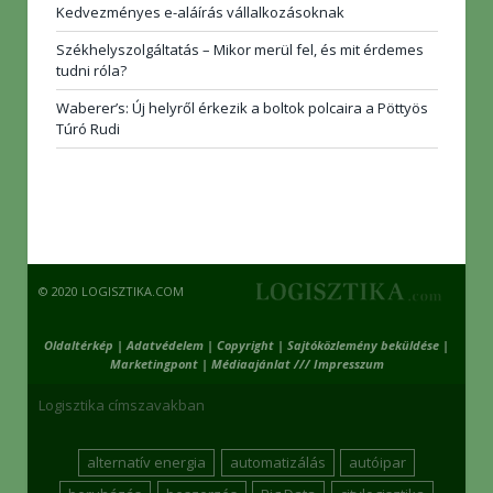
Kedvezményes e-aláírás vállalkozásoknak
Székhelyszolgáltatás – Mikor merül fel, és mit érdemes
tudni róla?
Waberer’s: Új helyről érkezik a boltok polcaira a Pöttyös
Túró Rudi
© 2020 LOGISZTIKA.COM
Oldaltérkép
|
Adatvédelem
|
Copyright
|
Sajtóközlemény beküldése
|
Marketingpont
|
Médiaajánlat /// Impresszum
Logisztika címszavakban
alternatív energia
automatizálás
autóipar