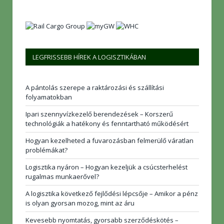
LEGFRISSEBB HÍREK A LOGISZTIKÁBAN
A pántolás szerepe a raktározási és szállítási
folyamatokban
Ipari szennyvízkezelő berendezések – Korszerű
technológiák a hatékony és fenntartható működésért
Hogyan kezelheted a fuvarozásban felmerülő váratlan
problémákat?
Logisztika nyáron – Hogyan kezeljük a csúcsterhelést
rugalmas munkaerővel?
A logisztika következő fejlődési lépcsője – Amikor a pénz
is olyan gyorsan mozog, mint az áru
Kevesebb nyomtatás, gyorsabb szerződéskötés –