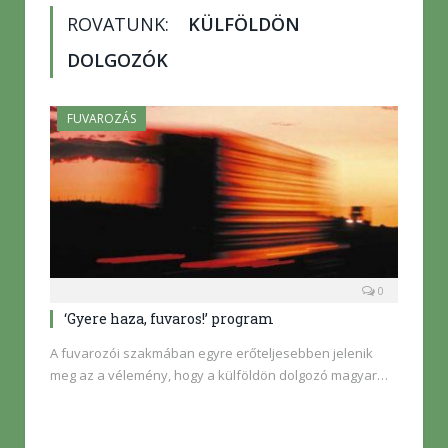
ROVATUNK:
KÜLFÖLDÖN
DOLGOZÓK
FUVAROZÁS
0
‘Gyere haza, fuvaros!’ program
A fuvarozói szakmában egyre erőteljesebben jelenik
meg az a vélemény, hogy a külföldön dolgozó magyar…