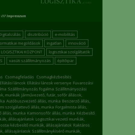
 /// Impresszum
Digitalizálás
disztribúció
e-mobilitás
formatikai megoldások
ingatlan
innováció
LOGISZTIKAI KÖZPONT
logisztikai szolgáltatók
S
vasúti szállítmányozás
építőipar
ás
Csomagfeladás
Csomagkézbesítés
Ellátási láncok
Ellátási láncok versenye
Fuvarozási
lma
Szállítmányozás fogalma
Szállítmányozási
sok, munkák
Járművezető, futár, sofőr állások,
nka
Autóbuszvezető állás, munka
Beszerző állás,
mi szolgálattevő állás, munka
Forgalmista állás,
 állás, munka
Kamionsofőr állás, munka
Kézbesítő
nkák, állásajánlatok
Logisztikai vezető munkák,
ostai kézbesítő munkák, állásajánlatok
Raktáros
, állásajánlatok
Szállítmánykísérő munkák,