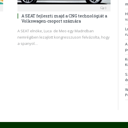
m
0
H
A SEAT fejleszti majd a CNG technológiát a
v
Volkswagen-csoport számára
L
A SEAT elnöke, Luca de Meo egy Madridban
r
nemrégiben lezajlott kongresszuson felvázolta, hogy
a spanyol…
A
p
K
K
S
é
W
P