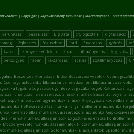
datvédelem
|
Copyright
|
Sajtóközlemény beküldése
|
Marketingpont
|
Médiaajánlat
beruházás
beszerzés
Big Data
citylogisztika
digitalizáció
csomag
fejlesztés
fokuszban
Ford
fuvarozás
gyártás
in
karrier
környezetvédelem
közúti szállítmányozás
logisztika
pénzügyek
raben
raktározás
scania
szállítmányozás
UP
ogalma
Beszerzési Menedzser Index
Beszerzési vezetők
Csomagszállít
s
Csomagolástechnika
Ellátási lánc menedzsment
Ellátási lánc szereplői
ogisztika fogalma
Logisztikai ügyintéző
Logisztikai cégek
Raktározás foga
kus, szállítmányozó, fuvarszervező állások, munkák
Beszerző, buyer állá
nkák
Export, import, vámügyi munkák, állások
Anyaggazdálkodó állás, mu
llás, munka
Flottakezelő állás, munka
Forgalmi ellenőr állás, munka
Forgal
munka
Fuvarozó állás, munka
Fuvarszervező állás, munka
Gépkocsivezető
dési mérnök munkák, állásajánlatok
Logisztikai és ellátási kontroller mu
k
Mozdonyvezető munkák, állásajánlatok
Pilóta munkák, állásajánlatok
P
rtó munkák, állásajánlatok
Sofőr munkák, állásajánlatok
Speditőr munkák