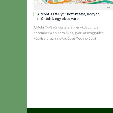
0
A MobilITy-Győr bemutatja, hogyan
működik egy okos város
A MobilITy-Győr digitális élményközpontban
december 4-én Kara Ákos, győri országgyűlési
képviselő, az Innovációs és Technológiai…