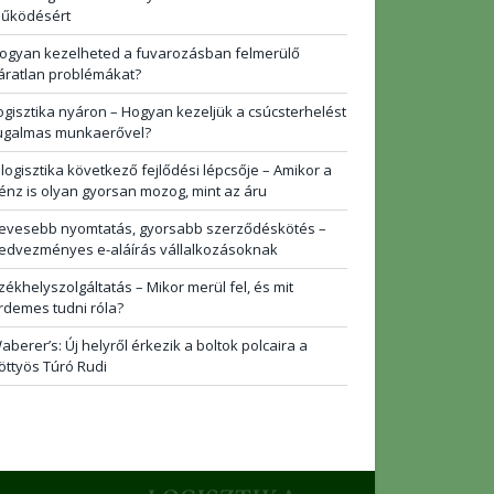
űködésért
ogyan kezelheted a fuvarozásban felmerülő
áratlan problémákat?
ogisztika nyáron – Hogyan kezeljük a csúcsterhelést
ugalmas munkaerővel?
 logisztika következő fejlődési lépcsője – Amikor a
énz is olyan gyorsan mozog, mint az áru
evesebb nyomtatás, gyorsabb szerződéskötés –
edvezményes e-aláírás vállalkozásoknak
zékhelyszolgáltatás – Mikor merül fel, és mit
rdemes tudni róla?
aberer’s: Új helyről érkezik a boltok polcaira a
öttyös Túró Rudi