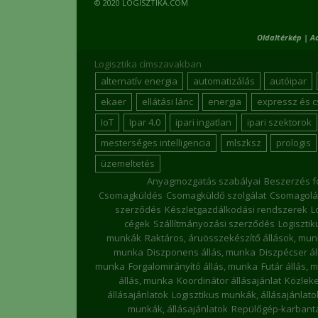
© 2020 LOGISZTIKA.COM
Oldaltérkép
|
A
Logisztika címszavakban
alternatív energia
automatizálás
autóipar
ekaer
ellátási lánc
energia
expressz és 
IoT
Ipar 4.0
ipari ingatlan
ipari szektorok
mesterséges intelligencia
mlszksz
prologis
üzemeltetés
Anyagmozgatás szabályai
Beszerzés f
Csomagküldés
Csomagküldő szolgálat
Csomagolá
szerződés
Készletgazdálkodási rendszerek
L
cégek
Szállítmányozási szerződés
Logiszti
munkák
Raktáros, áruösszekészítő állások, mu
munka
Diszponens állás, munka
Diszpécser á
munka
Forgalomirányító állás, munka
Futár állás, 
állás, munka
Koordinátor állásajánlat
Közleke
állásajánlatok
Logisztikus munkák, állásajánlato
munkák, állásajánlatok
Repülőgép-karbanta