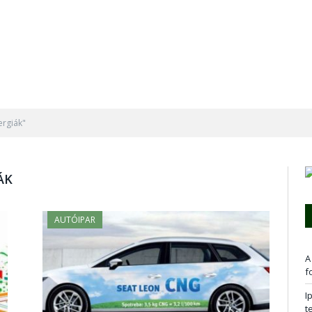
ergiák"
ÁK
AUTÓIPAR
A
f
I
t