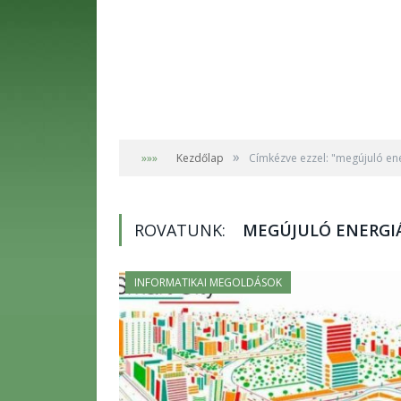
»
»»»
Kezdőlap
Címkézve ezzel: "megújuló en
ROVATUNK:
MEGÚJULÓ ENERGI
INFORMATIKAI MEGOLDÁSOK