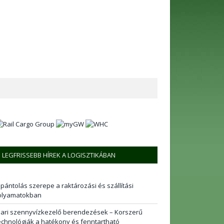
LEGFRISSEBB HÍREK A LOGISZTIKÁBAN
 pántolás szerepe a raktározási és szállítási
olyamatokban
pari szennyvízkezelő berendezések – Korszerű
echnológiák a hatékony és fenntartható