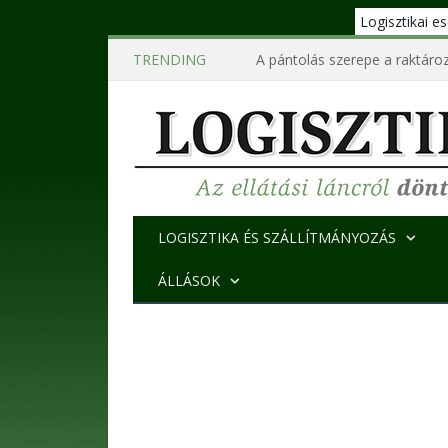
Logisztikai 
TRENDING
A pántolás szerepe a raktároz
LOGISZTIKA ÉS SZÁLLÍTMÁNYOZÁS
ÁLLÁSOK