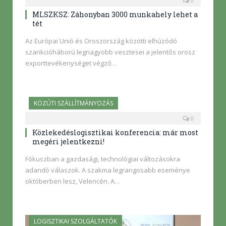
0
MLSZKSZ: Záhonyban 3000 munkahely lehet a
tét
Az Európai Unió és Oroszország közötti elhúzódó
szankcióháború legnagyobb vesztesei a jelentős orosz
exporttevékenységet végző…
KÖZÚTI SZÁLLÍTMÁNYOZÁS
0
Közlekedéslogisztikai konferencia: már most
megéri jelentkezni!
Fókuszban a gazdasági, technológiai változásokra
adandó válaszok. A szakma legrangosabb eseménye
októberben lesz, Velencén. A…
LOGISZTIKAI SZOLGÁLTATÓK