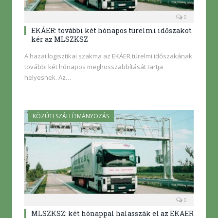
0
EKÁER: további két hónapos türelmi időszakot
kér az MLSZKSZ
A hazai logisztikai szakma az EKÁER türelmi időszakának
további két hónapos meghosszabbítását tartja
helyesnek. Az…
KÖZÚTI SZÁLLÍTMÁNYOZÁS
0
MLSZKSZ: két hónappal halasszák el az EKAER