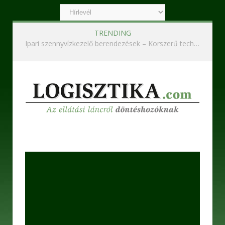
TRENDING
Ipari szennyvízkezelő berendezések – Korszerű technológiák a hatékony és fenntartható működésért