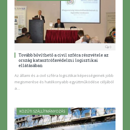
0
Tovább bővíthető a civil szféra részvétele az
ország katasztrófavédelmi logisztikai
ellátásában
Az állami és a civil szféra logisztikai képességeinek jobb
megismerése és hatékonyabb együttműködése céljából
a…
KÖZÚTI SZÁLLÍTMÁNYOZÁS