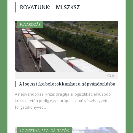
ROVATUNK:
MLSZKSZ
FUVAROZÁS
0
A logisztika belerokkanhat a népvándorlásba
A népvándorlási krízis drágítja a logisztikát, elhúzódó
krízis esetén pedig egy európai szintű vészhelyzeti
forgatókönyvet…
LOGISZTIKAI SZOLGÁLTATÓK