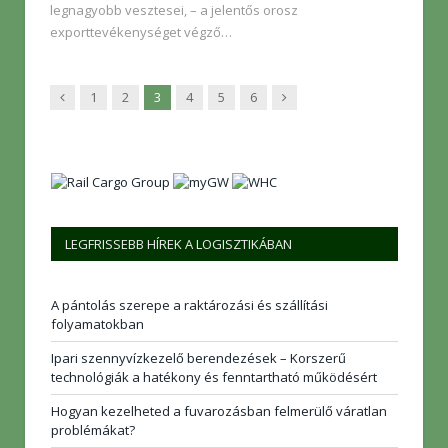
legnagyobb vesztesei, – a jelentős orosz
exporttevékenységet végző…
Előző
Következő
1
2
3
4
5
6
LEGFRISSEBB HÍREK A LOGISZTIKÁBAN
A pántolás szerepe a raktározási és szállítási
folyamatokban
Ipari szennyvízkezelő berendezések – Korszerű
technológiák a hatékony és fenntartható működésért
Hogyan kezelheted a fuvarozásban felmerülő váratlan
problémákat?