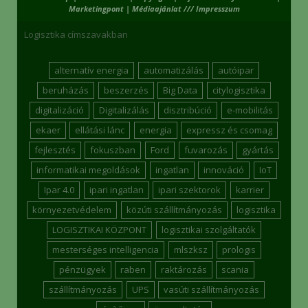
Marketingpont
|
Médiaajánlat /// Impresszum
Logisztika címszavakban
alternatív energia
automatizálás
autóipar
beruházás
beszerzés
Big Data
citylogisztika
digitalizáció
Digitalizálás
disztribúció
e-mobilitás
ekaer
ellátási lánc
energia
expressz és csomag
fejlesztés
fokuszban
Ford
fuvarozás
gyártás
informatikai megoldások
ingatlan
innováció
IoT
Ipar 4.0
ipari ingatlan
ipari szektorok
karrier
környezetvédelem
közúti szállítmányozás
logisztika
LOGISZTIKAI KÖZPONT
logisztikai szolgáltatók
mesterséges intelligencia
mlszksz
prologis
pénzügyek
raben
raktározás
scania
szállítmányozás
UPS
vasúti szállítmányozás