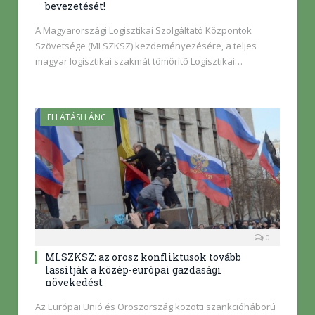
bevezetését!
A Magyarországi Logisztikai Szolgáltató Központok
Szövetsége (MLSZKSZ) kezdeményezésére, a teljes
magyar logisztikai szakmát tömörítő Logisztikai…
ELLÁTÁSI LÁNC
0
MLSZKSZ: az orosz konfliktusok tovább
lassítják a közép-európai gazdasági
növekedést
Az Európai Unió és Oroszország közötti szankcióháború