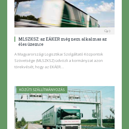
0
MLSZKSZ: az EÁKER még nem alkalmas az
éles üzemre
A Magyarországi Logisztikai Szolgáltató Központok
Szövetsége (MLSZKSZ) üdvözli a kormányzat azon
törekvését, hogy az EKÁER…
KÖZÚTI SZÁLLÍTMÁNYOZÁS