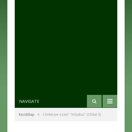
NAVIGATE
»
Kezdőlap
Címkézve ezzel: "mlszksz"
(Oldal 3)