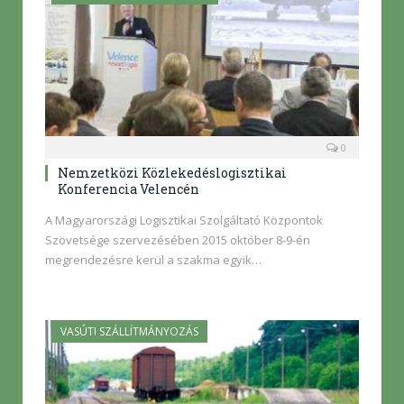
0
Nemzetközi Közlekedéslogisztikai
Konferencia Velencén
A Magyarországi Logisztikai Szolgáltató Központok
Szövetsége szervezésében 2015 október 8-9-én
megrendezésre kerül a szakma egyik…
VASÚTI SZÁLLÍTMÁNYOZÁS