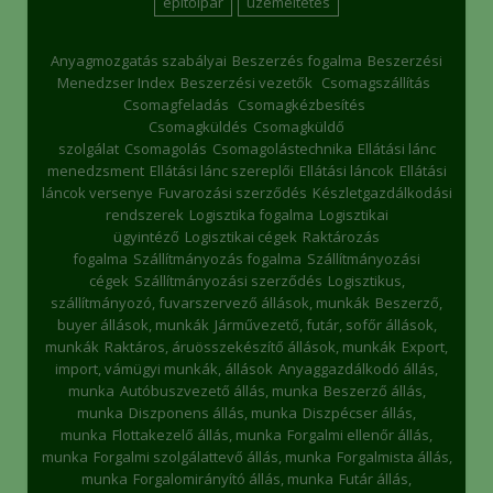
építőipar
üzemeltetés
Anyagmozgatás szabályai
Beszerzés fogalma
Beszerzési
Menedzser Index
Beszerzési vezetők
Csomagszállítás
Csomagfeladás
Csomagkézbesítés
Csomagküldés
Csomagküldő
szolgálat
Csomagolás
Csomagolástechnika
Ellátási lánc
menedzsment
Ellátási lánc szereplői
Ellátási láncok
Ellátási
láncok versenye
Fuvarozási szerződés
Készletgazdálkodási
rendszerek
Logisztika fogalma
Logisztikai
ügyintéző
Logisztikai cégek
Raktározás
fogalma
Szállítmányozás fogalma
Szállítmányozási
cégek
Szállítmányozási szerződés
Logisztikus,
szállítmányozó, fuvarszervező állások, munkák
Beszerző,
buyer állások, munkák
Járművezető, futár, sofőr állások,
munkák
Raktáros, áruösszekészítő állások, munkák
Export,
import, vámügyi munkák, állások
Anyaggazdálkodó állás,
munka
Autóbuszvezető állás, munka
Beszerző állás,
munka
Diszponens állás, munka
Diszpécser állás,
munka
Flottakezelő állás, munka
Forgalmi ellenőr állás,
munka
Forgalmi szolgálattevő állás, munka
Forgalmista állás,
munka
Forgalomirányító állás, munka
Futár állás,