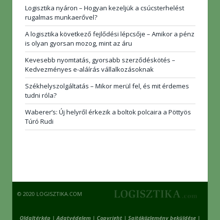
Logisztika nyáron – Hogyan kezeljük a csúcsterhelést
rugalmas munkaerővel?
A logisztika következő fejlődési lépcsője – Amikor a pénz
is olyan gyorsan mozog, mint az áru
Kevesebb nyomtatás, gyorsabb szerződéskötés –
Kedvezményes e-aláírás vállalkozásoknak
Székhelyszolgáltatás – Mikor merül fel, és mit érdemes
tudni róla?
Waberer’s: Új helyről érkezik a boltok polcaira a Pöttyös
Túró Rudi
© 2020 LOGISZTIKA.COM
Oldaltérkép
|
Adatvédelem
|
Copyright
|
Sajtóközlemény beküldése
|