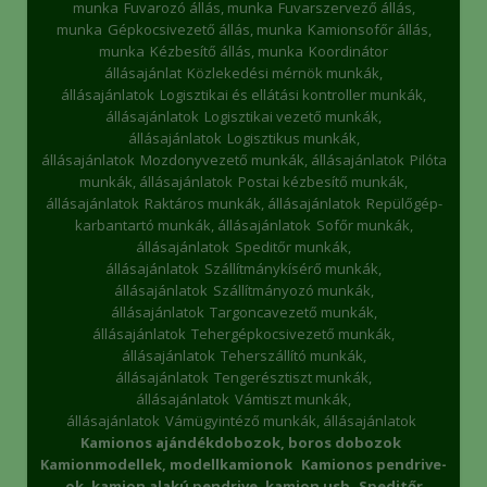
munka
Fuvarozó állás, munka
Fuvarszervező állás,
munka
Gépkocsivezető állás, munka
Kamionsofőr állás,
munka
Kézbesítő állás, munka
Koordinátor
állásajánlat
Közlekedési mérnök munkák,
állásajánlatok
Logisztikai és ellátási kontroller munkák,
állásajánlatok
Logisztikai vezető munkák,
állásajánlatok
Logisztikus munkák,
állásajánlatok
Mozdonyvezető munkák, állásajánlatok
Pilóta
munkák, állásajánlatok
Postai kézbesítő munkák,
állásajánlatok
Raktáros munkák, állásajánlatok
Repülőgép-
karbantartó munkák, állásajánlatok
Sofőr munkák,
állásajánlatok
Speditőr munkák,
állásajánlatok
Szállítmánykísérő munkák,
állásajánlatok
Szállítmányozó munkák,
állásajánlatok
Targoncavezető munkák,
állásajánlatok
Tehergépkocsivezető munkák,
állásajánlatok
Teherszállító munkák,
állásajánlatok
Tengerésztiszt munkák,
állásajánlatok
Vámtiszt munkák,
állásajánlatok
Vámügyintéző munkák, állásajánlatok
Kamionos ajándékdobozok, boros dobozok
Kamionmodellek, modellkamionok
Kamionos pendrive-
ok, kamion alakú pendrive, kamion usb
Speditőr