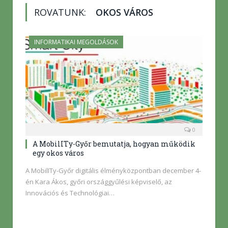
ROVATUNK:
OKOS VÁROS
INFORMATIKAI MEGOLDÁSOK
0
A MobilITy-Győr bemutatja, hogyan működik
egy okos város
A MobilITy-Győr digitális élményközpontban december 4-
én Kara Ákos, győri országgyűlési képviselő, az
Innovációs és Technológiai…