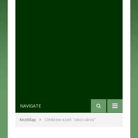
NAVIGATE
»
Kezdőlap
Címkézve ezzel: "okos város"