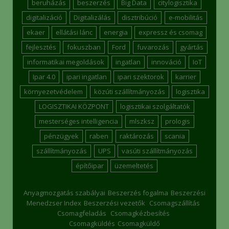
beruházás
beszerzés
Big Data
citylogisztika
digitalizáció
Digitalizálás
disztribúció
e-mobilitás
ekaer
ellátási lánc
energia
expressz és csomag
fejlesztés
fokuszban
Ford
fuvarozás
gyártás
informatikai megoldások
ingatlan
innováció
IoT
Ipar 4.0
ipari ingatlan
ipari szektorok
karrier
környezetvédelem
közúti szállítmányozás
logisztika
LOGISZTIKAI KÖZPONT
logisztikai szolgáltatók
mesterséges intelligencia
mlszksz
prologis
pénzügyek
raben
raktározás
scania
szállítmányozás
UPS
vasúti szállítmányozás
építőipar
üzemeltetés
Anyagmozgatás szabályai
Beszerzés fogalma
Beszerzési
Menedzser Index
Beszerzési vezetők
Csomagszállítás
Csomagfeladás
Csomagkézbesítés
Csomagküldés
Csomagküldő