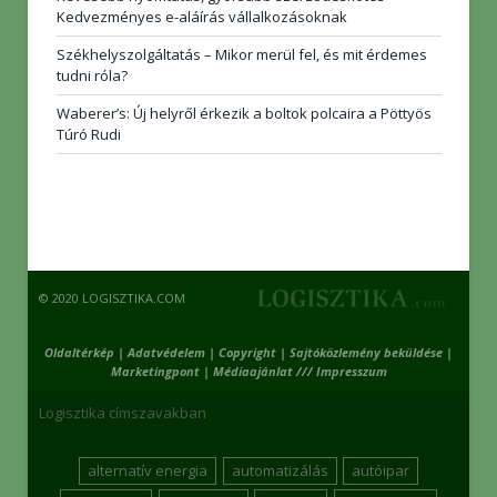
Kedvezményes e-aláírás vállalkozásoknak
Székhelyszolgáltatás – Mikor merül fel, és mit érdemes
tudni róla?
Waberer’s: Új helyről érkezik a boltok polcaira a Pöttyös
Túró Rudi
© 2020 LOGISZTIKA.COM
Oldaltérkép
|
Adatvédelem
|
Copyright
|
Sajtóközlemény beküldése
|
Marketingpont
|
Médiaajánlat /// Impresszum
Logisztika címszavakban
alternatív energia
automatizálás
autóipar