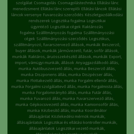
szolgálat
Csomagolás
Csomagolástechnika
Ellátási lánc
menedzsment
Ellátási lánc szereplői
Ellátási láncok
Ellátási
láncok versenye
Fuvarozási szerződés
Készletgazdálkodási
rendszerek
Logisztika fogalma
Logisztikai
ügyintéző
Logisztikai cégek
Raktározás
fogalma
Szállítmányozás fogalma
Szállítmányozási
cégek
Szállítmányozási szerződés
Logisztikus,
szállítmányozó, fuvarszervező állások, munkák
Beszerző,
buyer állások, munkák
Járművezető, futár, sofőr állások,
munkák
Raktáros, áruösszekészítő állások, munkák
Export,
import, vámügyi munkák, állások
Anyaggazdálkodó állás,
munka
Autóbuszvezető állás, munka
Beszerző állás,
munka
Diszponens állás, munka
Diszpécser állás,
munka
Flottakezelő állás, munka
Forgalmi ellenőr állás,
munka
Forgalmi szolgálattevő állás, munka
Forgalmista állás,
munka
Forgalomirányító állás, munka
Futár állás,
munka
Fuvarozó állás, munka
Fuvarszervező állás,
munka
Gépkocsivezető állás, munka
Kamionsofőr állás,
munka
Kézbesítő állás, munka
Koordinátor
állásajánlat
Közlekedési mérnök munkák,
állásajánlatok
Logisztikai és ellátási kontroller munkák,
állásajánlatok
Logisztikai vezető munkák,