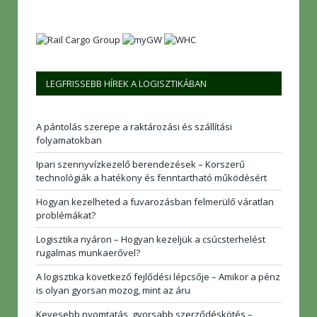
LEGFRISSEBB HÍREK A LOGISZTIKÁBAN
A pántolás szerepe a raktározási és szállítási
folyamatokban
Ipari szennyvízkezelő berendezések – Korszerű
technológiák a hatékony és fenntartható működésért
Hogyan kezelheted a fuvarozásban felmerülő váratlan
problémákat?
Logisztika nyáron – Hogyan kezeljük a csúcsterhelést
rugalmas munkaerővel?
A logisztika következő fejlődési lépcsője – Amikor a pénz
is olyan gyorsan mozog, mint az áru
Kevesebb nyomtatás, gyorsabb szerződéskötés –