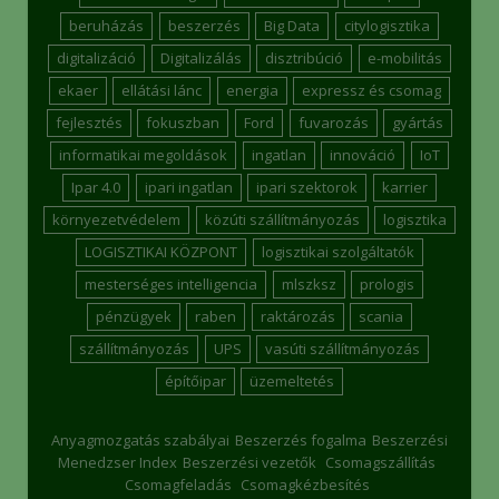
beruházás
beszerzés
Big Data
citylogisztika
digitalizáció
Digitalizálás
disztribúció
e-mobilitás
ekaer
ellátási lánc
energia
expressz és csomag
fejlesztés
fokuszban
Ford
fuvarozás
gyártás
informatikai megoldások
ingatlan
innováció
IoT
Ipar 4.0
ipari ingatlan
ipari szektorok
karrier
környezetvédelem
közúti szállítmányozás
logisztika
LOGISZTIKAI KÖZPONT
logisztikai szolgáltatók
mesterséges intelligencia
mlszksz
prologis
pénzügyek
raben
raktározás
scania
szállítmányozás
UPS
vasúti szállítmányozás
építőipar
üzemeltetés
Anyagmozgatás szabályai
Beszerzés fogalma
Beszerzési
Menedzser Index
Beszerzési vezetők
Csomagszállítás
Csomagfeladás
Csomagkézbesítés