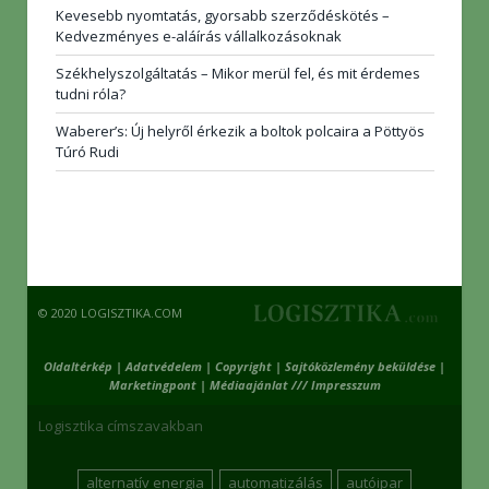
Kevesebb nyomtatás, gyorsabb szerződéskötés –
Kedvezményes e-aláírás vállalkozásoknak
Székhelyszolgáltatás – Mikor merül fel, és mit érdemes
tudni róla?
Waberer’s: Új helyről érkezik a boltok polcaira a Pöttyös
Túró Rudi
© 2020 LOGISZTIKA.COM
Oldaltérkép
|
Adatvédelem
|
Copyright
|
Sajtóközlemény beküldése
|
Marketingpont
|
Médiaajánlat /// Impresszum
Logisztika címszavakban
alternatív energia
automatizálás
autóipar