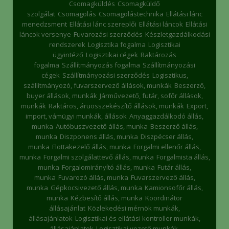
Csomagküldés
Csomagküldő
szolgálat
Csomagolás
Csomagolástechnika
Ellátási lánc
menedzsment
Ellátási lánc szereplői
Ellátási láncok
Ellátási
láncok versenye
Fuvarozási szerződés
Készletgazdálkodási
rendszerek
Logisztika fogalma
Logisztikai
ügyintéző
Logisztikai cégek
Raktározás
fogalma
Szállítmányozás fogalma
Szállítmányozási
cégek
Szállítmányozási szerződés
Logisztikus,
szállítmányozó, fuvarszervező állások, munkák
Beszerző,
buyer állások, munkák
Járművezető, futár, sofőr állások,
munkák
Raktáros, áruösszekészítő állások, munkák
Export,
import, vámügyi munkák, állások
Anyaggazdálkodó állás,
munka
Autóbuszvezető állás, munka
Beszerző állás,
munka
Diszponens állás, munka
Diszpécser állás,
munka
Flottakezelő állás, munka
Forgalmi ellenőr állás,
munka
Forgalmi szolgálattevő állás, munka
Forgalmista állás,
munka
Forgalomirányító állás, munka
Futár állás,
munka
Fuvarozó állás, munka
Fuvarszervező állás,
munka
Gépkocsivezető állás, munka
Kamionsofőr állás,
munka
Kézbesítő állás, munka
Koordinátor
állásajánlat
Közlekedési mérnök munkák,
állásajánlatok
Logisztikai és ellátási kontroller munkák,
állásajánlatok
Logisztikai vezető munkák,