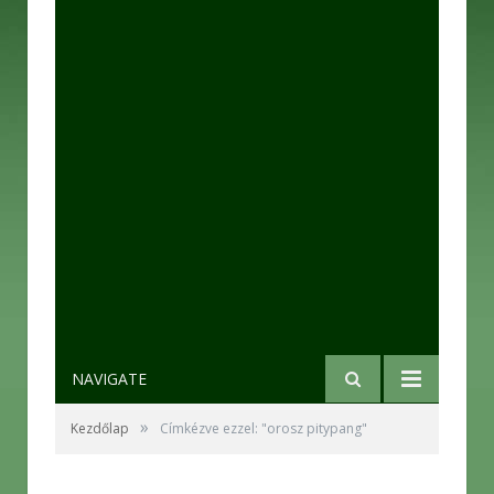
NAVIGATE
»
Kezdőlap
Címkézve ezzel: "orosz pitypang"