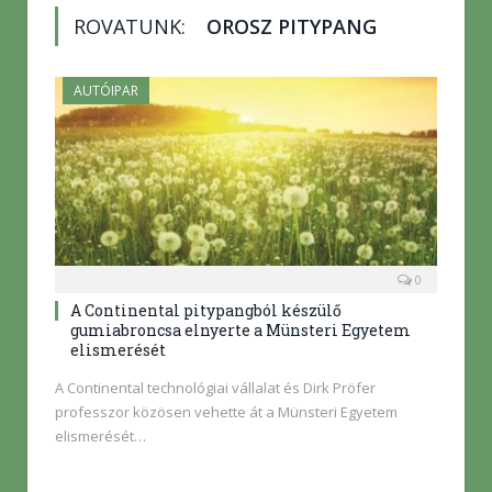
ROVATUNK:
OROSZ PITYPANG
AUTÓIPAR
0
A Continental pitypangból készülő
gumiabroncsa elnyerte a Münsteri Egyetem
elismerését
A Continental technológiai vállalat és Dirk Pröfer
professzor közösen vehette át a Münsteri Egyetem
elismerését…