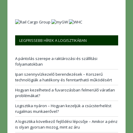
LEGFRISSEBB HÍREK A LOGISZTIKÁBAN
A pántolás szerepe a raktározási és szállítási
folyamatokban
Ipari szennyvízkezelő berendezések – Korszerű
technológiák a hatékony és fenntartható működésért
Hogyan kezelheted a fuvarozásban felmerülő váratlan
problémákat?
Logisztika nyáron – Hogyan kezeljük a csúcsterhelést
rugalmas munkaerővel?
A logisztika következő fejlődési lépcsője – Amikor a pénz
is olyan gyorsan mozog, mint az áru