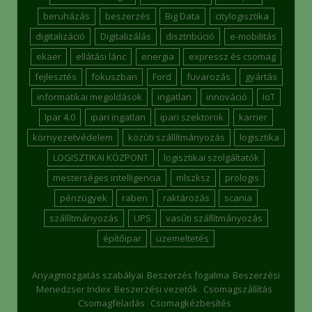
beruházás
beszerzés
Big Data
citylogisztika
digitalizáció
Digitalizálás
disztribúció
e-mobilitás
ekaer
ellátási lánc
energia
expressz és csomag
fejlesztés
fokuszban
Ford
fuvarozás
gyártás
informatikai megoldások
ingatlan
innováció
IoT
Ipar 4.0
ipari ingatlan
ipari szektorok
karrier
környezetvédelem
közúti szállítmányozás
logisztika
LOGISZTIKAI KÖZPONT
logisztikai szolgáltatók
mesterséges intelligencia
mlszksz
prologis
pénzügyek
raben
raktározás
scania
szállítmányozás
UPS
vasúti szállítmányozás
építőipar
üzemeltetés
Anyagmozgatás szabályai
Beszerzés fogalma
Beszerzési
Menedzser Index
Beszerzési vezetők
Csomagszállítás
Csomagfeladás
Csomagkézbesítés