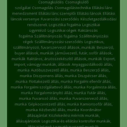
Csomagküldés
Csomagküldő
szolgálat
Csomagolás
Csomagolástechnika
Ellátási lánc
menedzsment
Ellátási lánc szereplői
Ellátási láncok
Ellátási
láncok versenye
Fuvarozási szerződés
Készletgazdálkodási
rendszerek
Logisztika fogalma
Logisztikai
ügyintéző
Logisztikai cégek
Raktározás
fogalma
Szállítmányozás fogalma
Szállítmányozási
cégek
Szállítmányozási szerződés
Logisztikus,
szállítmányozó, fuvarszervező állások, munkák
Beszerző,
buyer állások, munkák
Járművezető, futár, sofőr állások,
munkák
Raktáros, áruösszekészítő állások, munkák
Export,
import, vámügyi munkák, állások
Anyaggazdálkodó állás,
munka
Autóbuszvezető állás, munka
Beszerző állás,
munka
Diszponens állás, munka
Diszpécser állás,
munka
Flottakezelő állás, munka
Forgalmi ellenőr állás,
munka
Forgalmi szolgálattevő állás, munka
Forgalmista állás,
munka
Forgalomirányító állás, munka
Futár állás,
munka
Fuvarozó állás, munka
Fuvarszervező állás,
munka
Gépkocsivezető állás, munka
Kamionsofőr állás,
munka
Kézbesítő állás, munka
Koordinátor
állásajánlat
Közlekedési mérnök munkák,
állásajánlatok
Logisztikai és ellátási kontroller munkák,
állásajánlatok
Logisztikai vezető munkák,