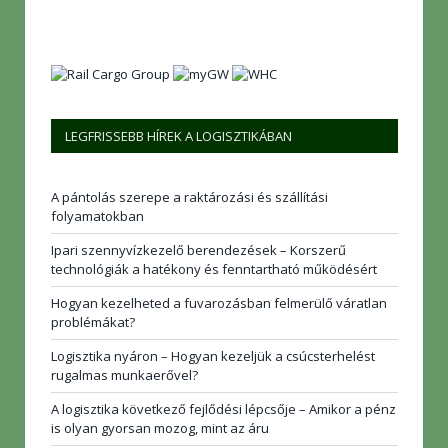
LEGFRISSEBB HÍREK A LOGISZTIKÁBAN
A pántolás szerepe a raktározási és szállítási
folyamatokban
Ipari szennyvízkezelő berendezések – Korszerű
technológiák a hatékony és fenntartható működésért
Hogyan kezelheted a fuvarozásban felmerülő váratlan
problémákat?
Logisztika nyáron – Hogyan kezeljük a csúcsterhelést
rugalmas munkaerővel?
A logisztika következő fejlődési lépcsője – Amikor a pénz
is olyan gyorsan mozog, mint az áru