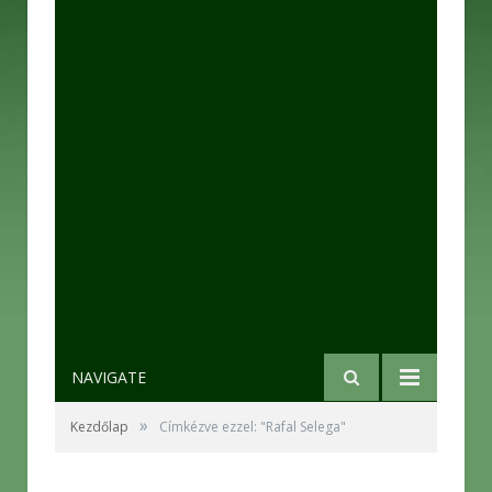
NAVIGATE
»
Kezdőlap
Címkézve ezzel: "Rafal Selega"