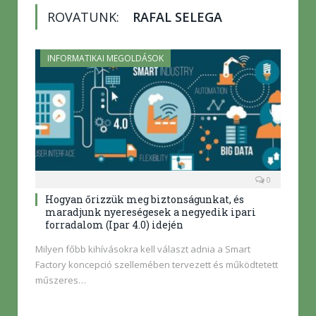
ROVATUNK:
RAFAL SELEGA
INFORMATIKAI MEGOLDÁSOK
0
Hogyan őrizzük meg biztonságunkat, és
maradjunk nyereségesek a negyedik ipari
forradalom (Ipar 4.0) idején
Milyen főbb kihívásokra kell választ adnia a Smart
Factory koncepció szellemében tervezett és működtetett
műszeres…