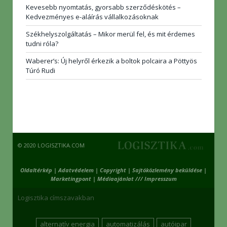
Kevesebb nyomtatás, gyorsabb szerződéskötés –
Kedvezményes e-aláírás vállalkozásoknak
Székhelyszolgáltatás – Mikor merül fel, és mit érdemes
tudni róla?
Waberer’s: Új helyről érkezik a boltok polcaira a Pöttyös
Túró Rudi
© 2020 LOGISZTIKA.COM
Oldaltérkép
|
Adatvédelem
|
Copyright
|
Sajtóközlemény beküldése
|
Marketingpont
|
Médiaajánlat /// Impresszum
Logisztika címszavakban
alternatív energia
automatizálás
autóipar