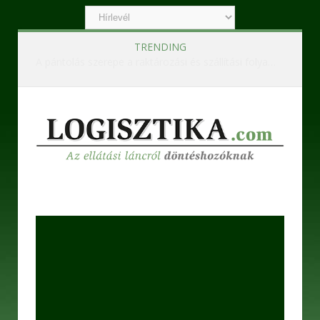
TRENDING
Ipari szennyvízkezelő berendezések – Korszerű technológiák a hatékony és fenntartható működésért