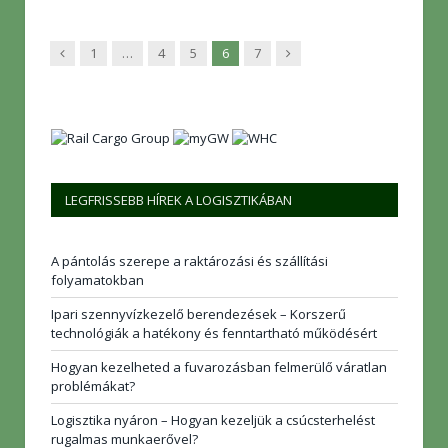
Előző
Következő
1
…
4
5
6
7
LEGFRISSEBB HÍREK A LOGISZTIKÁBAN
A pántolás szerepe a raktározási és szállítási
folyamatokban
Ipari szennyvízkezelő berendezések – Korszerű
technológiák a hatékony és fenntartható működésért
Hogyan kezelheted a fuvarozásban felmerülő váratlan
problémákat?
Logisztika nyáron – Hogyan kezeljük a csúcsterhelést
rugalmas munkaerővel?