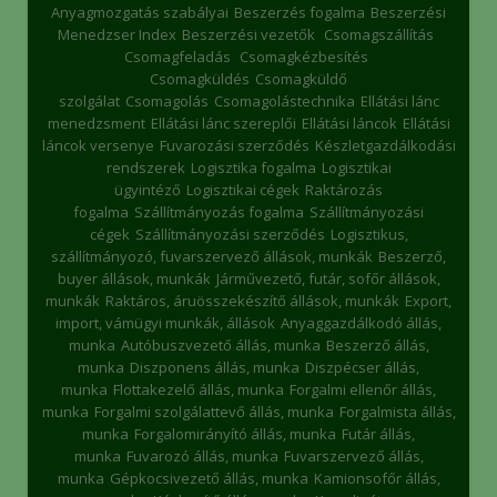
Anyagmozgatás szabályai
Beszerzés fogalma
Beszerzési
Menedzser Index
Beszerzési vezetők
Csomagszállítás
Csomagfeladás
Csomagkézbesítés
Csomagküldés
Csomagküldő
szolgálat
Csomagolás
Csomagolástechnika
Ellátási lánc
menedzsment
Ellátási lánc szereplői
Ellátási láncok
Ellátási
láncok versenye
Fuvarozási szerződés
Készletgazdálkodási
rendszerek
Logisztika fogalma
Logisztikai
ügyintéző
Logisztikai cégek
Raktározás
fogalma
Szállítmányozás fogalma
Szállítmányozási
cégek
Szállítmányozási szerződés
Logisztikus,
szállítmányozó, fuvarszervező állások, munkák
Beszerző,
buyer állások, munkák
Járművezető, futár, sofőr állások,
munkák
Raktáros, áruösszekészítő állások, munkák
Export,
import, vámügyi munkák, állások
Anyaggazdálkodó állás,
munka
Autóbuszvezető állás, munka
Beszerző állás,
munka
Diszponens állás, munka
Diszpécser állás,
munka
Flottakezelő állás, munka
Forgalmi ellenőr állás,
munka
Forgalmi szolgálattevő állás, munka
Forgalmista állás,
munka
Forgalomirányító állás, munka
Futár állás,
munka
Fuvarozó állás, munka
Fuvarszervező állás,
munka
Gépkocsivezető állás, munka
Kamionsofőr állás,