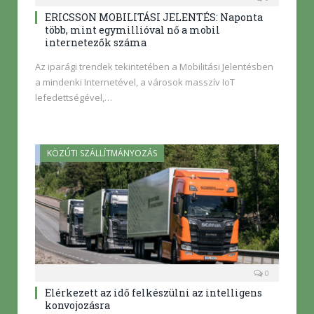
ERICSSON MOBILITÁSI JELENTÉS: Naponta
több, mint egymillióval nő a mobil
internetezők száma
Az iparági trendek tekintetében a Mobilitási Jelentésben
a mindenki Internetével, a városok masszív IoT
lefedettségével,…
KÖZÚTI SZÁLLÍTMÁNYOZÁS
0
Elérkezett az idő felkészülni az intelligens
konvojozásra