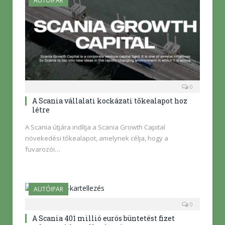
AUTÓIPAR
0
A Scania vállalati kockázati tőkealapot hoz
létre
A Scania útjára indítja a Scania Growth Capital
növekedési tőkealapot, amelynek célja, hogy a
fuvarozói…
AUTÓIPAR
0
A Scania 401 millió eurós büntetést fizet