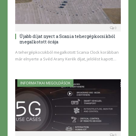
0
Újabb díjat nyert a Scania tehergépkocsikból
megalkotott órája
A tehergépkocsikból megalkotott Scania Clock korábban
már elnyerte a Svéd Arany Kerék díjat, jelölést kapott…
INFORMATIKAI MEGOLDÁSOK
0