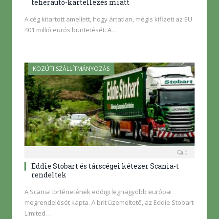
teherautó-kartellezés miatt
A cég kitartott amellett, hogy ártatlan, mégis kifizeti az EU
401 millió eurós büntetését. A…
KÖZÚTI SZÁLLÍTMÁNYOZÁS
0
Eddie Stobart és társcégei kétezer Scania-t
rendeltek
A Scania történetének eddigi legnagyobb európai
megrendelését kapta. A brit üzemeltető, az Eddie Stobart
Limited…