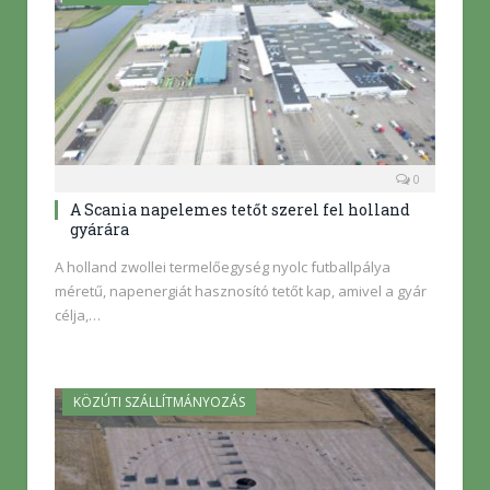
0
A Scania napelemes tetőt szerel fel holland
gyárára
A holland zwollei termelőegység nyolc futballpálya
méretű, napenergiát hasznosító tetőt kap, amivel a gyár
célja,…
KÖZÚTI SZÁLLÍTMÁNYOZÁS