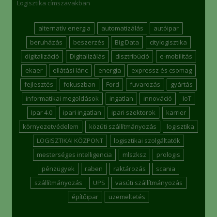
Logisztika címszavakban
alternatív energia
automatizálás
autóipar
beruházás
beszerzés
Big Data
citylogisztika
digitalizáció
Digitalizálás
disztribúció
e-mobilitás
ekaer
ellátási lánc
energia
expressz és csomag
fejlesztés
fokuszban
Ford
fuvarozás
gyártás
informatikai megoldások
ingatlan
innováció
IoT
Ipar 4.0
ipari ingatlan
ipari szektorok
karrier
környezetvédelem
közúti szállítmányozás
logisztika
LOGISZTIKAI KÖZPONT
logisztikai szolgáltatók
mesterséges intelligencia
mlszksz
prologis
pénzügyek
raben
raktározás
scania
szállítmányozás
UPS
vasúti szállítmányozás
építőipar
üzemeltetés