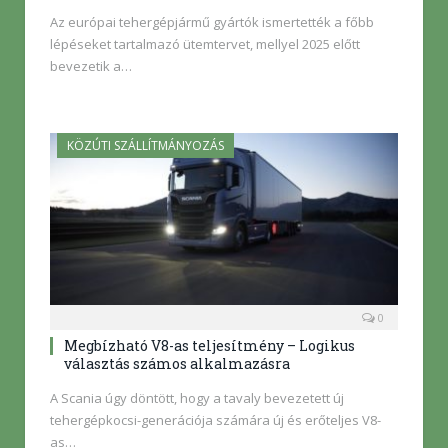
Az európai tehergépjármű gyártók ismertették a főbb
lépéseket tartalmazó ütemtervet, mellyel 2025 előtt
bevezetik a…
KÖZÚTI SZÁLLÍTMÁNYOZÁS
0
Megbízható V8-as teljesítmény – Logikus
választás számos alkalmazásra
A Scania úgy döntött, hogy a tavaly bevezetett új
tehergépkocsi-generációja számára új és erőteljes V8-
as…