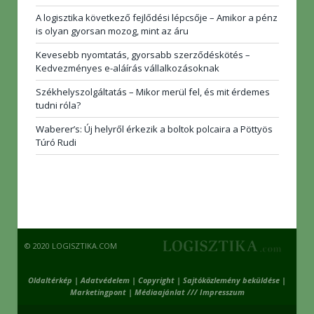
A logisztika következő fejlődési lépcsője – Amikor a pénz
is olyan gyorsan mozog, mint az áru
Kevesebb nyomtatás, gyorsabb szerződéskötés –
Kedvezményes e-aláírás vállalkozásoknak
Székhelyszolgáltatás – Mikor merül fel, és mit érdemes
tudni róla?
Waberer’s: Új helyről érkezik a boltok polcaira a Pöttyös
Túró Rudi
© 2020 LOGISZTIKA.COM
Oldaltérkép
|
Adatvédelem
|
Copyright
|
Sajtóközlemény beküldése
|
Marketingpont
|
Médiaajánlat /// Impresszum