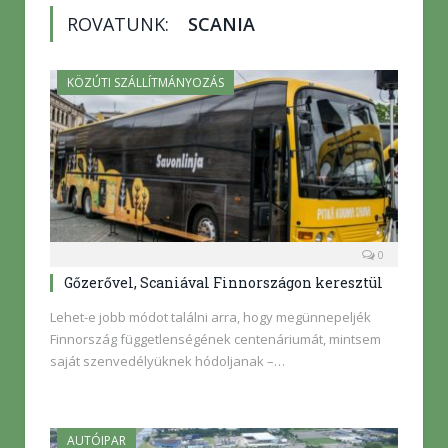
ROVATUNK:
SCANIA
KÖZÚTI SZÁLLÍTMÁNYOZÁS
0
Gőzerővel, Scaniával Finnországon keresztül
Lehet-e jobb módot találni arra, hogy megünnepeljék
Finnország függetlenségének centenáriumát, mintsem
saját szenvedélyüknek hódoljanak –…
AUTÓIPAR