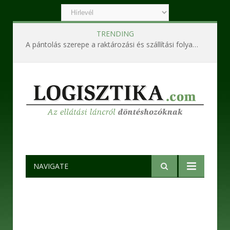
TRENDING
Ipari szennyvízkezelő berendezések – Korszerű technológiák a hatékony és fenntartható működésért
NAVIGATE