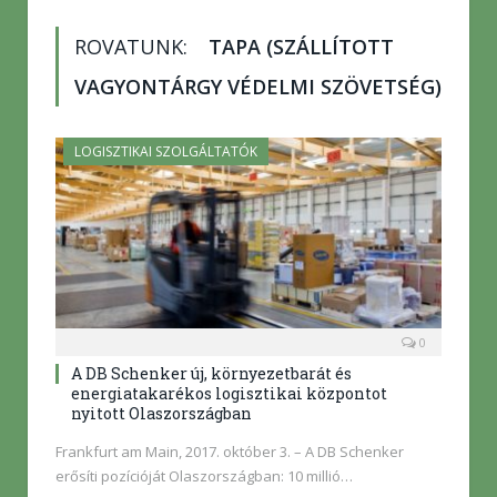
ROVATUNK:
TAPA (SZÁLLÍTOTT
VAGYONTÁRGY VÉDELMI SZÖVETSÉG)
LOGISZTIKAI SZOLGÁLTATÓK
0
A DB Schenker új, környezetbarát és
energiatakarékos logisztikai központot
nyitott Olaszországban
Frankfurt am Main, 2017. október 3. – A DB Schenker
erősíti pozícióját Olaszországban: 10 millió…