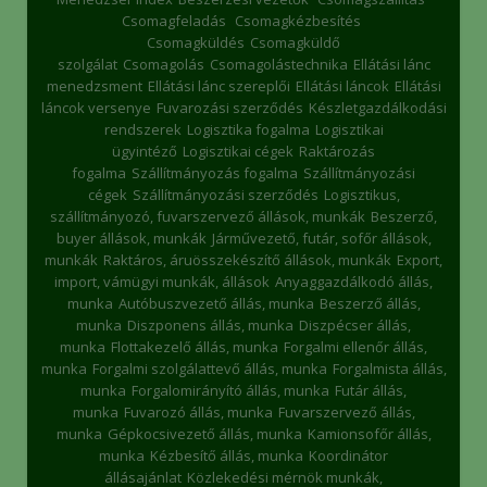
Csomagfeladás
Csomagkézbesítés
Csomagküldés
Csomagküldő
szolgálat
Csomagolás
Csomagolástechnika
Ellátási lánc
menedzsment
Ellátási lánc szereplői
Ellátási láncok
Ellátási
láncok versenye
Fuvarozási szerződés
Készletgazdálkodási
rendszerek
Logisztika fogalma
Logisztikai
ügyintéző
Logisztikai cégek
Raktározás
fogalma
Szállítmányozás fogalma
Szállítmányozási
cégek
Szállítmányozási szerződés
Logisztikus,
szállítmányozó, fuvarszervező állások, munkák
Beszerző,
buyer állások, munkák
Járművezető, futár, sofőr állások,
munkák
Raktáros, áruösszekészítő állások, munkák
Export,
import, vámügyi munkák, állások
Anyaggazdálkodó állás,
munka
Autóbuszvezető állás, munka
Beszerző állás,
munka
Diszponens állás, munka
Diszpécser állás,
munka
Flottakezelő állás, munka
Forgalmi ellenőr állás,
munka
Forgalmi szolgálattevő állás, munka
Forgalmista állás,
munka
Forgalomirányító állás, munka
Futár állás,
munka
Fuvarozó állás, munka
Fuvarszervező állás,
munka
Gépkocsivezető állás, munka
Kamionsofőr állás,
munka
Kézbesítő állás, munka
Koordinátor
állásajánlat
Közlekedési mérnök munkák,