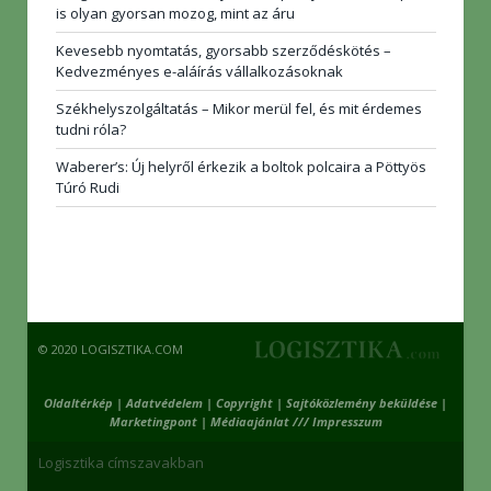
is olyan gyorsan mozog, mint az áru
Kevesebb nyomtatás, gyorsabb szerződéskötés –
Kedvezményes e-aláírás vállalkozásoknak
Székhelyszolgáltatás – Mikor merül fel, és mit érdemes
tudni róla?
Waberer’s: Új helyről érkezik a boltok polcaira a Pöttyös
Túró Rudi
© 2020 LOGISZTIKA.COM
Oldaltérkép
|
Adatvédelem
|
Copyright
|
Sajtóközlemény beküldése
|
Marketingpont
|
Médiaajánlat /// Impresszum
Logisztika címszavakban