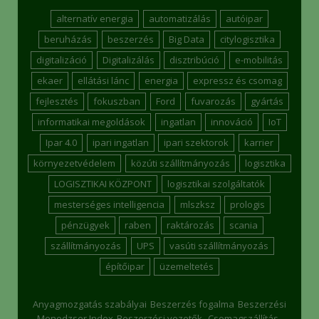
alternatív energia
automatizálás
autóipar
beruházás
beszerzés
Big Data
citylogisztika
digitalizáció
Digitalizálás
disztribúció
e-mobilitás
ekaer
ellátási lánc
energia
expressz és csomag
fejlesztés
fokuszban
Ford
fuvarozás
gyártás
informatikai megoldások
ingatlan
innováció
IoT
Ipar 4.0
ipari ingatlan
ipari szektorok
karrier
környezetvédelem
közúti szállítmányozás
logisztika
LOGISZTIKAI KÖZPONT
logisztikai szolgáltatók
mesterséges intelligencia
mlszksz
prologis
pénzügyek
raben
raktározás
scania
szállítmányozás
UPS
vasúti szállítmányozás
építőipar
üzemeltetés
Anyagmozgatás szabályai
Beszerzés fogalma
Beszerzési
Menedzser Index
Beszerzési vezetők
Csomagszállítás