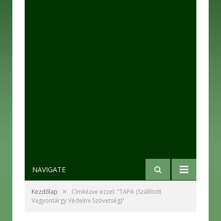
NAVIGATE
»
Kezdőlap
Címkézve ezzel: "TAPA (Szállított
Vagyontárgy Védelmi Szövetség)"