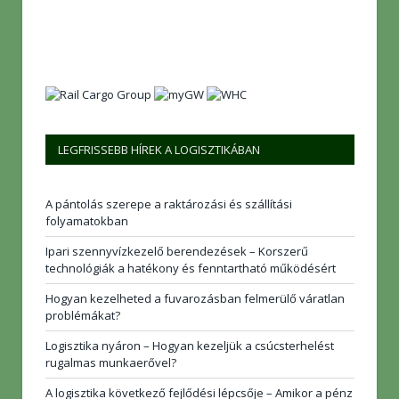
LEGFRISSEBB HÍREK A LOGISZTIKÁBAN
A pántolás szerepe a raktározási és szállítási
folyamatokban
Ipari szennyvízkezelő berendezések – Korszerű
technológiák a hatékony és fenntartható működésért
Hogyan kezelheted a fuvarozásban felmerülő váratlan
problémákat?
Logisztika nyáron – Hogyan kezeljük a csúcsterhelést
rugalmas munkaerővel?
A logisztika következő fejlődési lépcsője – Amikor a pénz