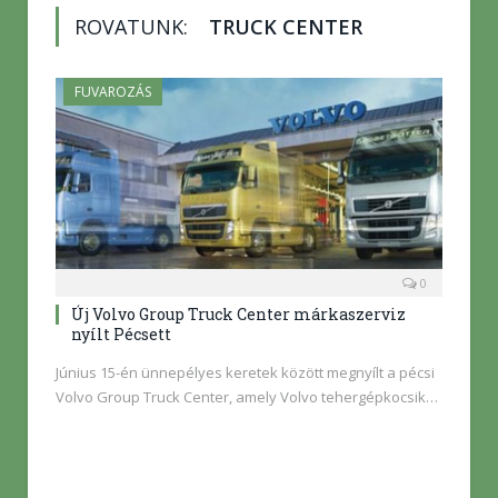
ROVATUNK:
TRUCK CENTER
FUVAROZÁS
0
Új Volvo Group Truck Center márkaszerviz
nyílt Pécsett
Június 15-én ünnepélyes keretek között megnyílt a pécsi
Volvo Group Truck Center, amely Volvo tehergépkocsik…