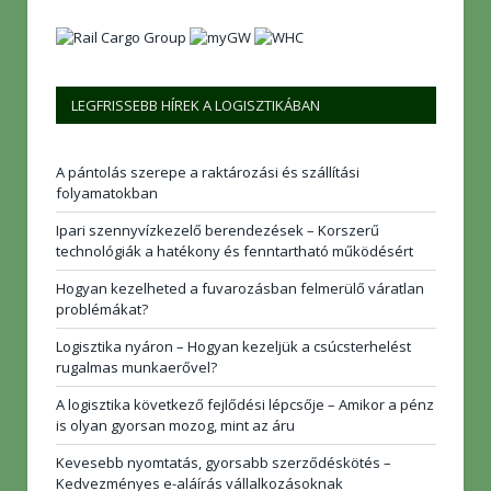
LEGFRISSEBB HÍREK A LOGISZTIKÁBAN
A pántolás szerepe a raktározási és szállítási
folyamatokban
Ipari szennyvízkezelő berendezések – Korszerű
technológiák a hatékony és fenntartható működésért
Hogyan kezelheted a fuvarozásban felmerülő váratlan
problémákat?
Logisztika nyáron – Hogyan kezeljük a csúcsterhelést
rugalmas munkaerővel?
A logisztika következő fejlődési lépcsője – Amikor a pénz
is olyan gyorsan mozog, mint az áru
Kevesebb nyomtatás, gyorsabb szerződéskötés –
Kedvezményes e-aláírás vállalkozásoknak