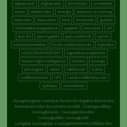
digitalizáció
Digitalizálás
disztribúció
e-mobilitás
ekaer
ellátási lánc
energia
expressz és csomag
fejlesztés
fokuszban
Ford
fuvarozás
gyártás
informatikai megoldások
ingatlan
innováció
IoT
Ipar 4.0
ipari ingatlan
ipari szektorok
karrier
környezetvédelem
közúti szállítmányozás
logisztika
LOGISZTIKAI KÖZPONT
logisztikai szolgáltatók
mesterséges intelligencia
mlszksz
prologis
pénzügyek
raben
raktározás
scania
szállítmányozás
UPS
vasúti szállítmányozás
építőipar
üzemeltetés
Anyagmozgatás szabályai
Beszerzés fogalma
Beszerzési
Menedzser Index
Beszerzési vezetők
Csomagszállítás
Csomagfeladás
Csomagkézbesítés
Csomagküldés
Csomagküldő
szolgálat
Csomagolás
Csomagolástechnika
Ellátási lánc