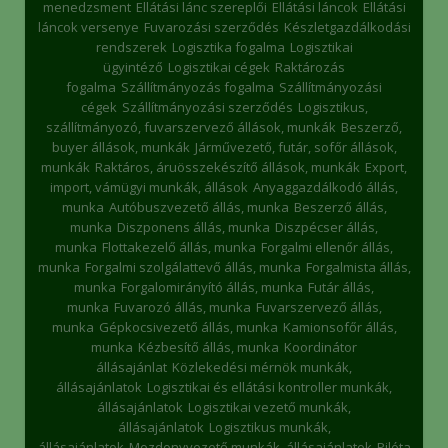
menedzsment
Ellátási lánc szereplői
Ellátási láncok
Ellátási
láncok versenye
Fuvarozási szerződés
Készletgazdálkodási
rendszerek
Logisztika fogalma
Logisztikai
ügyintéző
Logisztikai cégek
Raktározás
fogalma
Szállítmányozás fogalma
Szállítmányozási
cégek
Szállítmányozási szerződés
Logisztikus,
szállítmányozó, fuvarszervező állások, munkák
Beszerző,
buyer állások, munkák
Járművezető, futár, sofőr állások,
munkák
Raktáros, áruösszekészítő állások, munkák
Export,
import, vámügyi munkák, állások
Anyaggazdálkodó állás,
munka
Autóbuszvezető állás, munka
Beszerző állás,
munka
Diszponens állás, munka
Diszpécser állás,
munka
Flottakezelő állás, munka
Forgalmi ellenőr állás,
munka
Forgalmi szolgálattevő állás, munka
Forgalmista állás,
munka
Forgalomirányító állás, munka
Futár állás,
munka
Fuvarozó állás, munka
Fuvarszervező állás,
munka
Gépkocsivezető állás, munka
Kamionsofőr állás,
munka
Kézbesítő állás, munka
Koordinátor
állásajánlat
Közlekedési mérnök munkák,
állásajánlatok
Logisztikai és ellátási kontroller munkák,
állásajánlatok
Logisztikai vezető munkák,
állásajánlatok
Logisztikus munkák,
állásajánlatok
Mozdonyvezető munkák, állásajánlatok
Pilóta