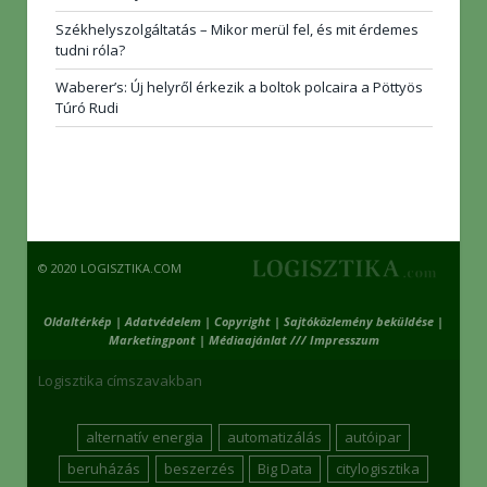
Székhelyszolgáltatás – Mikor merül fel, és mit érdemes
tudni róla?
Waberer’s: Új helyről érkezik a boltok polcaira a Pöttyös
Túró Rudi
© 2020 LOGISZTIKA.COM
Oldaltérkép
|
Adatvédelem
|
Copyright
|
Sajtóközlemény beküldése
|
Marketingpont
|
Médiaajánlat /// Impresszum
Logisztika címszavakban
alternatív energia
automatizálás
autóipar
beruházás
beszerzés
Big Data
citylogisztika