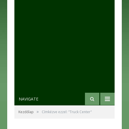
NAVIGATE
»
Kezdőlap
Címkézve ezzel: "Truck Center"