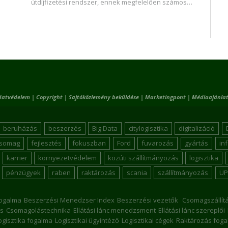
útdíjfizetési rendszer, ennek megfelelően számos…
datvédelem
|
Copyright
|
Sajtóközlemény beküldése
|
Marketingpont
|
Médiaajánlat
beruházás
beszerzés
Big Data
citylogisztika
digitalizáció
csomag
fejlesztés
fokuszban
Ford
fuvarozás
gyártás
in
karrier
környezetvédelem
közúti szállítmányozás
logisztika
pénzügyek
raben
raktározás
scania
szállítmányozás
UP
ogalma
Beszerzési Menedzser Index
Beszerzési vezetők
Csomagszállít
s
Csomagolástechnika
Ellátási lánc menedzsment
Ellátási lánc szereplői
ogisztika fogalma
Logisztikai ügyintéző
Logisztikai cégek
Raktározás foga