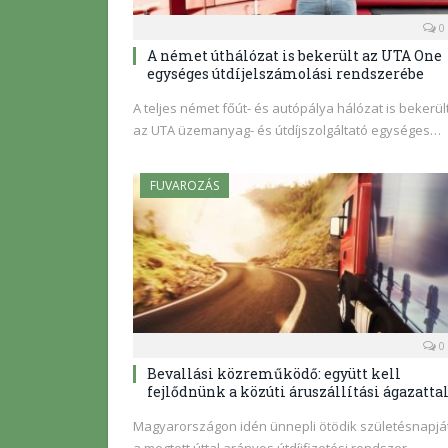
0
A német úthálózat is bekerült az UTA One
egységes útdíjelszámolási rendszerébe
A teljes német főút- és autópálya hálózat is bekerül
az UTA üzemanyag- és útdíjszolgáltató egységes…
FUVAROZÁS
0
Bevallási közreműködő: együtt kell
fejlődnünk a közúti áruszállítási ágazatta
Magyarországon idén ünnepli ötödik születésnapjá
a megtett úttal arányos útdíjfizetési rendszer,