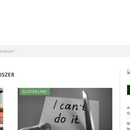
 rendszer"
DSZER
ELLÁTÁSI LÁNC
A
f
I
t