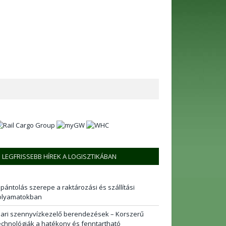
LEGFRISSEBB HÍREK A LOGISZTIKÁBAN
 pántolás szerepe a raktározási és szállítási
olyamatokban
pari szennyvízkezelő berendezések – Korszerű
echnológiák a hatékony és fenntartható