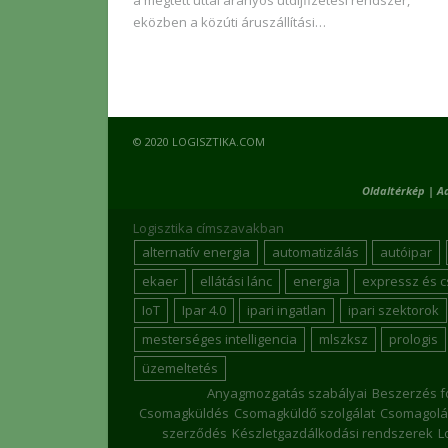
eközben a közúti áruszállítási…
© 2020 LOGISZTIKA.COM
Oldaltérkép
|
A
Logisztika címszavakban
alternatív energia
automatizálás
autóipar
ekaer
ellátási lánc
energia
expressz és 
IoT
Ipar 4.0
ipari ingatlan
ipari szektorok
mesterséges intelligencia
mlszksz
prologis
üzemeltetés
Anyagmozgatás szabályai
Beszerzés f
Csomagküldés
Csomagküldő szolgálat
Csomagolá
szerződés
Készletgazdálkodási rendszerek
L