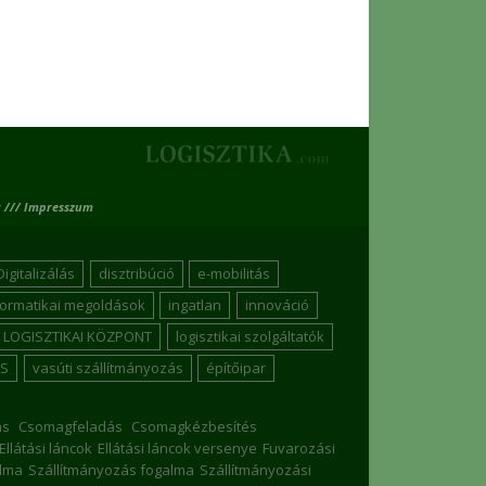
 /// Impresszum
Digitalizálás
disztribúció
e-mobilitás
formatikai megoldások
ingatlan
innováció
LOGISZTIKAI KÖZPONT
logisztikai szolgáltatók
S
vasúti szállítmányozás
építőipar
ás
Csomagfeladás
Csomagkézbesítés
Ellátási láncok
Ellátási láncok versenye
Fuvarozási
lma
Szállítmányozás fogalma
Szállítmányozási