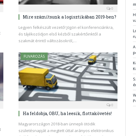
m
0
H
Mire számítsunk a logisztikában 2019-ben?
v
Legyen felkészült vezető! Jöjjön el konferenciánkra,
L
t
és tájékozódjon első kézből szakértőinktől a
r
szakmát érintő változásokról,…
A
p
FUVAROZÁS
K
K
S
é
W
P
0
Ha feldobja, OBU, ha leesik, flottakövetés!
l
Magyarországon 2018-ban ünnepli ötödik
t
születésnapját a megtett úttal arányos elektronikus