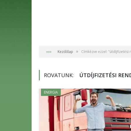
»
»»»
Kezdőlap
Címkézve ezzel: "útdíjfizetési
ROVATUNK:
ÚTDÍJFIZETÉSI REN
ENERGIA