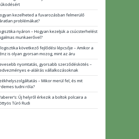
űködésért
ogyan kezelheted a fuvarozásban felmerülő
áratlan problémákat?
ogisztika nyáron – Hogyan kezeljük a csúcsterhelést
ugalmas munkaerővel?
 logisztika következő fejlődési lépcsője – Amikor a
énz is olyan gyorsan mozog, mint az áru
evesebb nyomtatás, gyorsabb szerződéskötés –
edvezményes e-aláírás vállalkozásoknak
zékhelyszolgáltatás – Mikor merül fel, és mit
rdemes tudni róla?
aberer’s: Új helyről érkezik a boltok polcaira a
öttyös Túró Rudi