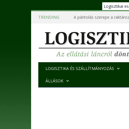
Logisztikai 
TRENDING
A pántolás szerepe a raktároz
LOGISZTIKA ÉS SZÁLLÍTMÁNYOZÁS
ÁLLÁSOK