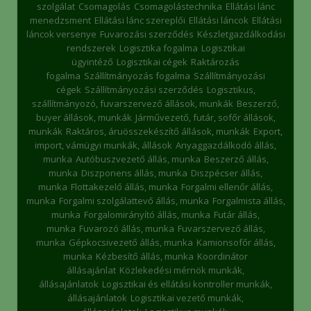
szolgálat
Csomagolás
Csomagolástechnika
Ellátási lánc
menedzsment
Ellátási lánc szereplői
Ellátási láncok
Ellátási
láncok versenye
Fuvarozási szerződés
Készletgazdálkodási
rendszerek
Logisztika fogalma
Logisztikai
ügyintéző
Logisztikai cégek
Raktározás
fogalma
Szállítmányozás fogalma
Szállítmányozási
cégek
Szállítmányozási szerződés
Logisztikus,
szállítmányozó, fuvarszervező állások, munkák
Beszerző,
buyer állások, munkák
Járművezető, futár, sofőr állások,
munkák
Raktáros, áruösszekészítő állások, munkák
Export,
import, vámügyi munkák, állások
Anyaggazdálkodó állás,
munka
Autóbuszvezető állás, munka
Beszerző állás,
munka
Diszponens állás, munka
Diszpécser állás,
munka
Flottakezelő állás, munka
Forgalmi ellenőr állás,
munka
Forgalmi szolgálattevő állás, munka
Forgalmista állás,
munka
Forgalomirányító állás, munka
Futár állás,
munka
Fuvarozó állás, munka
Fuvarszervező állás,
munka
Gépkocsivezető állás, munka
Kamionsofőr állás,
munka
Kézbesítő állás, munka
Koordinátor
állásajánlat
Közlekedési mérnök munkák,
állásajánlatok
Logisztikai és ellátási kontroller munkák,
állásajánlatok
Logisztikai vezető munkák,