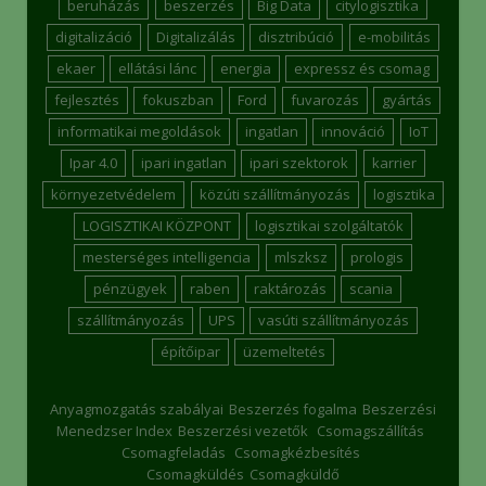
beruházás
beszerzés
Big Data
citylogisztika
digitalizáció
Digitalizálás
disztribúció
e-mobilitás
ekaer
ellátási lánc
energia
expressz és csomag
fejlesztés
fokuszban
Ford
fuvarozás
gyártás
informatikai megoldások
ingatlan
innováció
IoT
Ipar 4.0
ipari ingatlan
ipari szektorok
karrier
környezetvédelem
közúti szállítmányozás
logisztika
LOGISZTIKAI KÖZPONT
logisztikai szolgáltatók
mesterséges intelligencia
mlszksz
prologis
pénzügyek
raben
raktározás
scania
szállítmányozás
UPS
vasúti szállítmányozás
építőipar
üzemeltetés
Anyagmozgatás szabályai
Beszerzés fogalma
Beszerzési
Menedzser Index
Beszerzési vezetők
Csomagszállítás
Csomagfeladás
Csomagkézbesítés
Csomagküldés
Csomagküldő