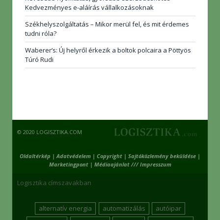
Kedvezményes e-aláírás vállalkozásoknak
Székhelyszolgáltatás – Mikor merül fel, és mit érdemes
tudni róla?
Waberer’s: Új helyről érkezik a boltok polcaira a Pöttyös
Túró Rudi
© 2020 LOGISZTIKA.COM
Oldaltérkép
|
Adatvédelem
|
Copyright
|
Sajtóközlemény beküldése
|
Marketingpont
|
Médiaajánlat /// Impresszum
Logisztika címszavakban
alternatív energia
automatizálás
autóipar