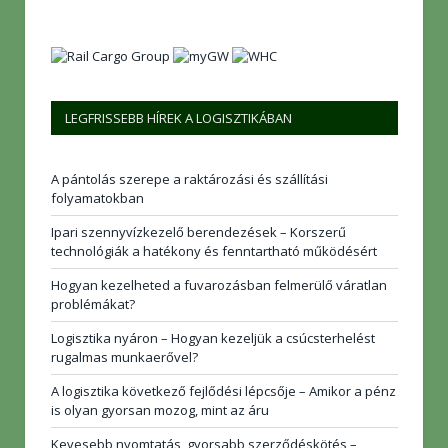
LEGFRISSEBB HÍREK A LOGISZTIKÁBAN
A pántolás szerepe a raktározási és szállítási
folyamatokban
Ipari szennyvízkezelő berendezések – Korszerű
technológiák a hatékony és fenntartható működésért
Hogyan kezelheted a fuvarozásban felmerülő váratlan
problémákat?
Logisztika nyáron – Hogyan kezeljük a csúcsterhelést
rugalmas munkaerővel?
A logisztika következő fejlődési lépcsője – Amikor a pénz
is olyan gyorsan mozog, mint az áru
Kevesebb nyomtatás, gyorsabb szerződéskötés –