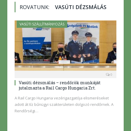
ROVATUNK:
VASÚTI DÉZSMÁLÁS
VASÚTI SZÁLLÍTMÁNYOZÁS
0
Vasúti dézsmálás – rendőrök munkáját
jutalmazta a Rail Cargo Hungaria Zrt.
A Rail Cargo Hungaria vezérigazgatója elismeréseket
adott át tíz bűnügyi szakterületen dolgozó rendőrnek. A
Rendőrségi…