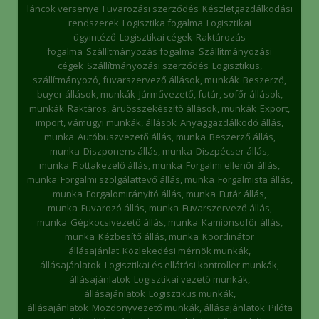
láncok versenye
Fuvarozási szerződés
Készletgazdálkodási
rendszerek
Logisztika fogalma
Logisztikai
ügyintéző
Logisztikai cégek
Raktározás
fogalma
Szállítmányozás fogalma
Szállítmányozási
cégek
Szállítmányozási szerződés
Logisztikus,
szállítmányozó, fuvarszervező állások, munkák
Beszerző,
buyer állások, munkák
Járművezető, futár, sofőr állások,
munkák
Raktáros, áruösszekészítő állások, munkák
Export,
import, vámügyi munkák, állások
Anyaggazdálkodó állás,
munka
Autóbuszvezető állás, munka
Beszerző állás,
munka
Diszponens állás, munka
Diszpécser állás,
munka
Flottakezelő állás, munka
Forgalmi ellenőr állás,
munka
Forgalmi szolgálattevő állás, munka
Forgalmista állás,
munka
Forgalomirányító állás, munka
Futár állás,
munka
Fuvarozó állás, munka
Fuvarszervező állás,
munka
Gépkocsivezető állás, munka
Kamionsofőr állás,
munka
Kézbesítő állás, munka
Koordinátor
állásajánlat
Közlekedési mérnök munkák,
állásajánlatok
Logisztikai és ellátási kontroller munkák,
állásajánlatok
Logisztikai vezető munkák,
állásajánlatok
Logisztikus munkák,
állásajánlatok
Mozdonyvezető munkák, állásajánlatok
Pilóta