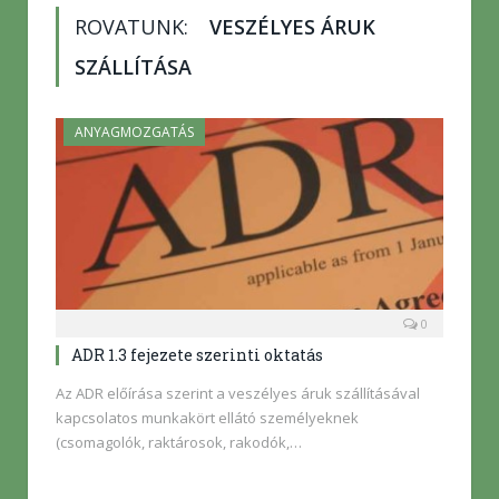
ROVATUNK:
VESZÉLYES ÁRUK
SZÁLLÍTÁSA
ANYAGMOZGATÁS
0
ADR 1.3 fejezete szerinti oktatás
Az ADR előírása szerint a veszélyes áruk szállításával
kapcsolatos munkakört ellátó személyeknek
(csomagolók, raktárosok, rakodók,…