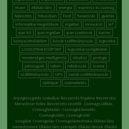
ekaer
ellátási lánc
energia
expressz és csomag
fejlesztés
fokuszban
Ford
fuvarozás
gyártás
informatikai megoldások
ingatlan
innováció
IoT
Ipar 4.0
ipari ingatlan
ipari szektorok
karrier
környezetvédelem
közúti szállítmányozás
logisztika
LOGISZTIKAI KÖZPONT
logisztikai szolgáltatók
mesterséges intelligencia
mlszksz
prologis
pénzügyek
raben
raktározás
scania
szállítmányozás
UPS
vasúti szállítmányozás
építőipar
üzemeltetés
Anyagmozgatás szabályai
Beszerzés fogalma
Beszerzési
Menedzser Index
Beszerzési vezetők
Csomagszállítás
Csomagfeladás
Csomagkézbesítés
Csomagküldés
Csomagküldő
szolgálat
Csomagolás
Csomagolástechnika
Ellátási lánc
menedzsment
Ellátási lánc szereplői
Ellátási láncok
Ellátási