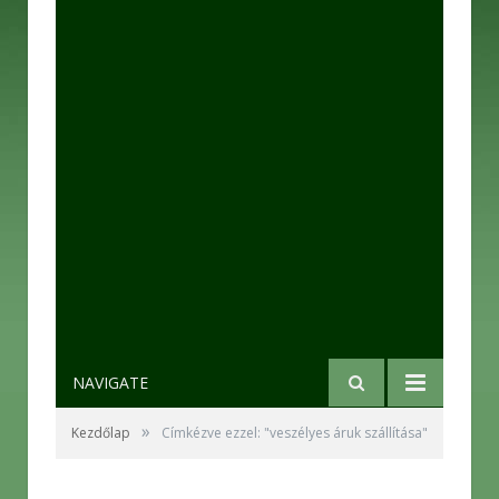
NAVIGATE
»
Kezdőlap
Címkézve ezzel: "veszélyes áruk szállítása"