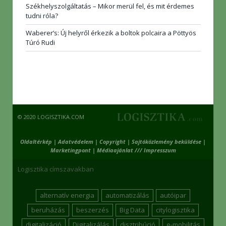
Székhelyszolgáltatás – Mikor merül fel, és mit érdemes
tudni róla?
Waberer’s: Új helyről érkezik a boltok polcaira a Pöttyös
Túró Rudi
© 2020 LOGISZTIKA.COM
Oldaltérkép
|
Adatvédelem
|
Copyright
|
Sajtóközlemény beküldése
|
Marketingpont
|
Médiaajánlat /// Impresszum
Logisztika címszavakban
alternatív energia
automatizálás
autóipar
beruházás
beszerzés
Big Data
citylogisztika
digitalizáció
Digitalizálás
disztribúció
e-mobilitás