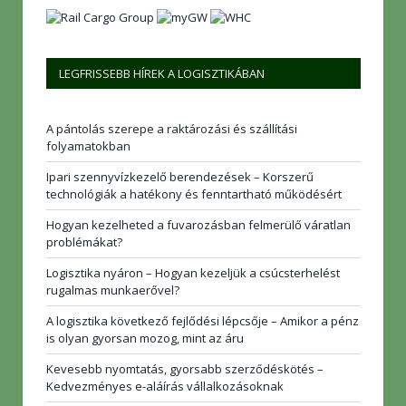
LEGFRISSEBB HÍREK A LOGISZTIKÁBAN
A pántolás szerepe a raktározási és szállítási
folyamatokban
Ipari szennyvízkezelő berendezések – Korszerű
technológiák a hatékony és fenntartható működésért
Hogyan kezelheted a fuvarozásban felmerülő váratlan
problémákat?
Logisztika nyáron – Hogyan kezeljük a csúcsterhelést
rugalmas munkaerővel?
A logisztika következő fejlődési lépcsője – Amikor a pénz
is olyan gyorsan mozog, mint az áru
Kevesebb nyomtatás, gyorsabb szerződéskötés –
Kedvezményes e-aláírás vállalkozásoknak