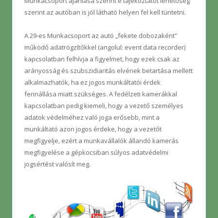
Munkacsoport ajánlása szerint e tájékoztatót lehetőség
szerint az autóban is jól látható helyen fel kell tüntetni.
A 29-es Munkacsoport az autó „fekete dobozaként”
működő adatrögzítőkkel (angolul: event data recorder)
kapcsolatban felhívja a figyelmet, hogy ezek csak az
arányosság és szubszidiaritás elvének betartása mellett
alkalmazhatók, ha ez jogos munkáltatói érdek
fennállása miatt szükséges. A fedélzeti kamerákkal
kapcsolatban pedig kiemeli, hogy a vezető személyes
adatok védelméhez való joga erősebb, mint a
munkáltató azon jogos érdeke, hogy a vezetőt
megfigyelje, ezért a munkavállalók állandó kamerás
megfigyelése a gépkocsiban súlyos adatvédelmi
jogsértést valósít meg.