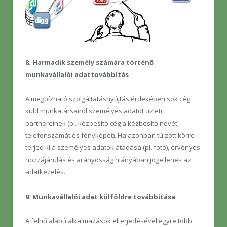
8. Harmadik személy számára történő
munkavállalói adattovábbítás
A megbízható szolgáltatásnyújtás érdekében sok cég
küld munkatársairól személyes adatot üzleti
partnereinek (pl. kézbesítő cég a kézbesítő nevét,
telefonszámát és fényképét). Ha azonban túlzott körre
terjed ki a személyes adatok átadása (pl. fotó), érvényes
hozzájárulás és arányosság hiányában jogellenes az
adatkezelés.
9. Munkavállalói adat külföldre továbbítása
A felhő alapú alkalmazások elterjedésével egyre több