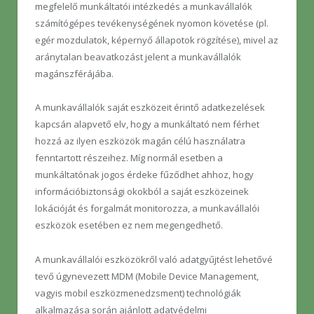
megfelelő munkáltatói intézkedés a munkavállalók
számítógépes tevékenységének nyomon követése (pl.
egér mozdulatok, képernyő állapotok rögzítése), mivel az
aránytalan beavatkozást jelent a munkavállalók
magánszférájába.
A munkavállalók saját eszközeit érintő adatkezelések
kapcsán alapvető elv, hogy a munkáltató nem férhet
hozzá az ilyen eszközök magán célú használatra
fenntartott részeihez. Míg normál esetben a
munkáltatónak jogos érdeke fűződhet ahhoz, hogy
információbiztonsági okokból a saját eszközeinek
lokációját és forgalmát monitorozza, a munkavállalói
eszközök esetében ez nem megengedhető.
A munkavállalói eszközökről való adatgyűjtést lehetővé
tevő úgynevezett MDM (Mobile Device Management,
vagyis mobil eszközmenedzsment) technológiák
alkalmazása során ajánlott adatvédelmi