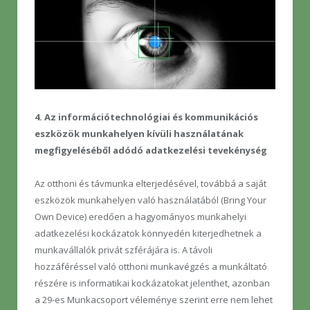
4. Az információtechnológiai és kommunikációs
eszközök munkahelyen kívüli használatának
megfigyeléséből adódó adatkezelési tevekénység
Az otthoni és távmunka elterjedésével, továbbá a saját
eszközök munkahelyen való használatából (Bring Your
Own Device) eredően a hagyományos munkahelyi
adatkezelési kockázatok könnyedén kiterjedhetnek a
munkavállalók privát szférájára is. A távoli
hozzáféréssel való otthoni munkavégzés a munkáltató
részére is informatikai kockázatokat jelenthet, azonban
a 29-es Munkacsoport véleménye szerint erre nem lehet