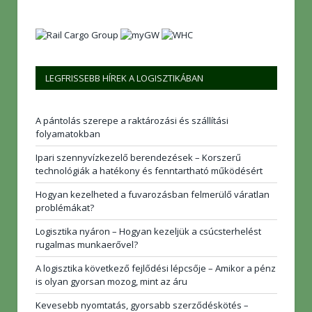
LEGFRISSEBB HÍREK A LOGISZTIKÁBAN
A pántolás szerepe a raktározási és szállítási
folyamatokban
Ipari szennyvízkezelő berendezések – Korszerű
technológiák a hatékony és fenntartható működésért
Hogyan kezelheted a fuvarozásban felmerülő váratlan
problémákat?
Logisztika nyáron – Hogyan kezeljük a csúcsterhelést
rugalmas munkaerővel?
A logisztika következő fejlődési lépcsője – Amikor a pénz
is olyan gyorsan mozog, mint az áru
Kevesebb nyomtatás, gyorsabb szerződéskötés –