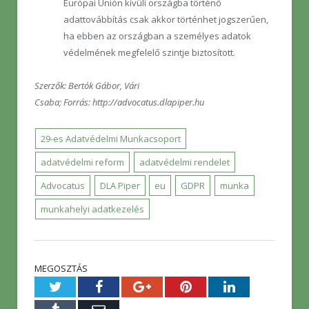
Európai Unión kívüli országba történő
adattovábbítás csak akkor történhet jogszerűen,
ha ebben az országban a személyes adatok
védelmének megfelelő szintje biztosított.
Szerzők:
Bertók Gábor, Vári
Csaba;
Forrás: http://advocatus.dlapiper.hu
29-es Adatvédelmi Munkacsoport
adatvédelmi reform
adatvédelmi rendelet
Advocatus
DLA Piper
eu
GDPR
munka
munkahelyi adatkezelés
MEGOSZTÁS
Twitter
Facebook
Google+
Pinterest
LinkedIn