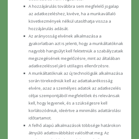
A hozzájárulás továbbra sem megfelelő jogalap
az adatkezeléshez, kivéve, ha a munkavállaló
következmények nélkül utasíthatja vissza a
hozzájárulás adását.
Az arányosság elvének alkalmazása a
gyakorlatban azt is jelenti, hogy a munkáltatóknak
nagyobb hangsúlyt kell fektetniük a szabályzataik
megszegésének megelőzésre, mint az általában
adatkezeléssel járó utólagos ellenőrzésre.
A munkáltatóknak az új technológiák alkalmazása
során törekedniük kell az adattakarékosság
elvére, azaz a személyes adatok az adatkezelés
céljai szempontjából megfelelőek és relevánsak
kell, hogy legyenek, és a szükségesre kell
korlátozódniuk, ideértve a minimális adattárolási
időtartamot.
A felhő alapú alkalmazások többsége határokon
átnyúló adattovábbítást valósíthat meg. Az