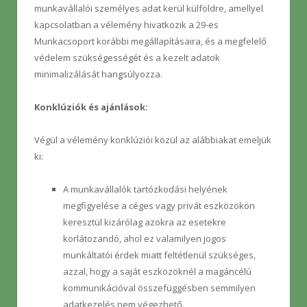
munkavállalói személyes adat kerül külföldre, amellyel
kapcsolatban a vélemény hivatkozik a 29-es
Munkacsoport korábbi megállapításaira, és a megfelelő
védelem szükségességét és a kezelt adatok
minimalizálását hangsúlyozza.
Konklúziók és ajánlások:
Végül a vélemény konklúziói közül az alábbiakat emeljük
ki:
A munkavállalók tartózkodási helyének
megfigyelése a céges vagy privát eszközökön
keresztül kizárólag azokra az esetekre
korlátozandó, ahol ez valamilyen jogos
munkáltatói érdek miatt feltétlenül szükséges,
azzal, hogy a saját eszközöknél a magáncélú
kommunikációval összefüggésben semmilyen
adatkezelés nem végezhető.