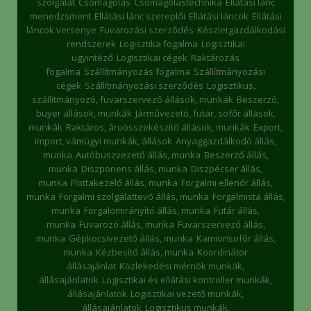
szolgálat
Csomagolás
Csomagolástechnika
Ellátási lánc
menedzsment
Ellátási lánc szereplői
Ellátási láncok
Ellátási
láncok versenye
Fuvarozási szerződés
Készletgazdálkodási
rendszerek
Logisztika fogalma
Logisztikai
ügyintéző
Logisztikai cégek
Raktározás
fogalma
Szállítmányozás fogalma
Szállítmányozási
cégek
Szállítmányozási szerződés
Logisztikus,
szállítmányozó, fuvarszervező állások, munkák
Beszerző,
buyer állások, munkák
Járművezető, futár, sofőr állások,
munkák
Raktáros, áruösszekészítő állások, munkák
Export,
import, vámügyi munkák, állások
Anyaggazdálkodó állás,
munka
Autóbuszvezető állás, munka
Beszerző állás,
munka
Diszponens állás, munka
Diszpécser állás,
munka
Flottakezelő állás, munka
Forgalmi ellenőr állás,
munka
Forgalmi szolgálattevő állás, munka
Forgalmista állás,
munka
Forgalomirányító állás, munka
Futár állás,
munka
Fuvarozó állás, munka
Fuvarszervező állás,
munka
Gépkocsivezető állás, munka
Kamionsofőr állás,
munka
Kézbesítő állás, munka
Koordinátor
állásajánlat
Közlekedési mérnök munkák,
állásajánlatok
Logisztikai és ellátási kontroller munkák,
állásajánlatok
Logisztikai vezető munkák,
állásajánlatok
Logisztikus munkák,