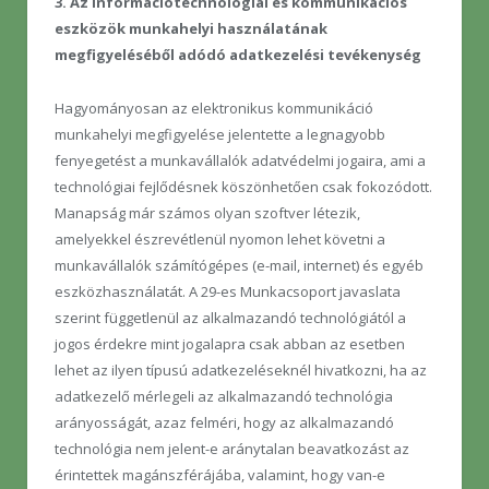
3. Az információtechnológiai és kommunikációs
eszközök munkahelyi használatának
megfigyeléséből adódó adatkezelési tevékenység
Hagyományosan az elektronikus kommunikáció
munkahelyi megfigyelése jelentette a legnagyobb
fenyegetést a munkavállalók adatvédelmi jogaira, ami a
technológiai fejlődésnek köszönhetően csak fokozódott.
Manapság már számos olyan szoftver létezik,
amelyekkel észrevétlenül nyomon lehet követni a
munkavállalók számítógépes (e-mail, internet) és egyéb
eszközhasználatát. A 29-es Munkacsoport javaslata
szerint függetlenül az alkalmazandó technológiától a
jogos érdekre mint jogalapra csak abban az esetben
lehet az ilyen típusú adatkezeléseknél hivatkozni, ha az
adatkezelő mérlegeli az alkalmazandó technológia
arányosságát, azaz felméri, hogy az alkalmazandó
technológia nem jelent-e aránytalan beavatkozást az
érintettek magánszférájába, valamint, hogy van-e