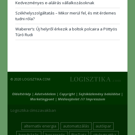
Kedvezményes e-aláírás vállalkozásoknak
Székhelyszolgáltatás – Mikor merül fel, és mit érdemes
tudni róla?
Waberer’s: Új helyről érkezik a boltok polcaira a Pöttyös
Túró Rudi
© 2020 LOGISZTIKA.COM
Oldaltérkép
|
Adatvédelem
|
Copyright
|
Sajtóközlemény beküldése
|
Marketingpont
|
Médiaajánlat /// Impresszum
Logisztika címszavakban
alternatív energia
automatizálás
autóipar
beruházás
beszerzés
Big Data
citylogisztika