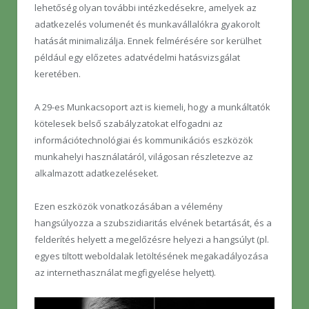
lehetőség olyan további intézkedésekre, amelyek az
adatkezelés volumenét és munkavállalókra gyakorolt
hatását minimalizálja. Ennek felmérésére sor kerülhet
például egy előzetes adatvédelmi hatásvizsgálat
keretében.
A 29-es Munkacsoport azt is kiemeli, hogy a munkáltatók
kötelesek belső szabályzatokat elfogadni az
információtechnológiai és kommunikációs eszközök
munkahelyi használatáról, világosan részletezve az
alkalmazott adatkezeléseket.
Ezen eszközök vonatkozásában a vélemény
hangsúlyozza a szubszidiaritás elvének betartását, és a
felderítés helyett a megelőzésre helyezi a hangsúlyt (pl.
egyes tiltott weboldalak letöltésének megakadályozása
az internethasználat megfigyelése helyett).