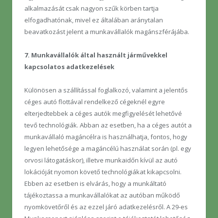
alkalmazását csak nagyon szűk körben tartja
elfogadhatónak, mivel ez általában aránytalan
beavatkozást jelent a munkavállalók magánszférájába.
7. Munkavállalók által használt járművekkel
kapcsolatos adatkezelések
Különösen a szállítással foglalkozó, valamint a jelentős
céges autó flottával rendelkező cégeknél egyre
elterjedtebbek a céges autók megfigyelését lehetővé
tevő technológiák. Abban az esetben, ha a céges autót a
munkavállaló magáncélra is használhatja, fontos, hogy
legyen lehetősége a magáncélú használat során (pl. egy
orvosi látogatáskor), illetve munkaidőn kívül az autó
lokációját nyomon követő technológiákat kikapcsolni.
Ebben az esetben is elvárás, hogy a munkáltató
tájékoztassa a munkavállalókat az autóban működő
nyomkövetőről és az ezzel járó adatkezelésről. A 29-es