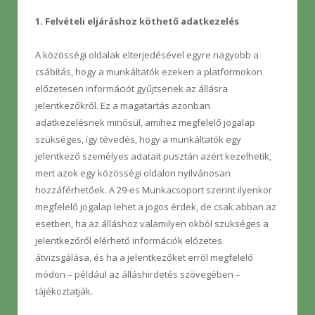
1. Felvételi eljáráshoz köthető adatkezelés
A közösségi oldalak elterjedésével egyre nagyobb a
csábítás, hogy a munkáltatók ezeken a platformokon
előzetesen információt gyűjtsenek az állásra
jelentkezőkről. Ez a magatartás azonban
adatkezelésnek minősül, amihez megfelelő jogalap
szükséges, így tévedés, hogy a munkáltatók egy
jelentkező személyes adatait pusztán azért kezelhetik,
mert azok egy közösségi oldalon nyilvánosan
hozzáférhetőek. A 29-es Munkacsoport szerint ilyenkor
megfelelő jogalap lehet a jogos érdek, de csak abban az
esetben, ha az álláshoz valamilyen okból szükséges a
jelentkezőről elérhető információk előzetes
átvizsgálása, és ha a jelentkezőket erről megfelelő
módon – például az álláshirdetés szövegében –
tájékoztatják.