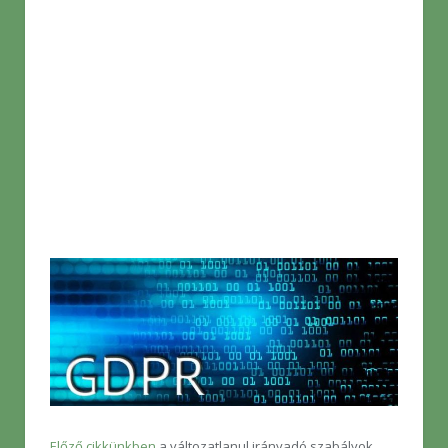
Előző cikkünkben
a változatlanul irányadó szabályok