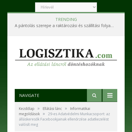
TRENDING
A pántolás szerepe a raktározási és szállítási folyamatokban
NAVIGATE
»
»
Kezdőlap
Ellátási lánc
Informatikai
»
megoldások
29-es Adatvédelmi Munkacsoport: az
álláskeresők Facebookjainak ellenőrzése adatkezelést
valósít meg