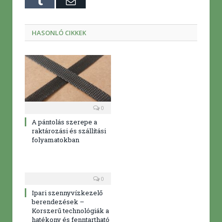
Tumblr
E-
mail
HASONLÓ CIKKEK
0
A pántolás szerepe a
raktározási és szállítási
folyamatokban
0
Ipari szennyvízkezelő
berendezések –
Korszerű technológiák a
hatékony és fenntartható