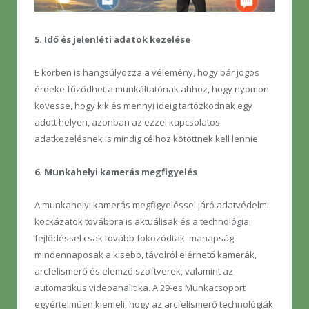
5. Idő és jelenléti adatok kezelése
E körben is hangsúlyozza a vélemény, hogy bár jogos
érdeke fűződhet a munkáltatónak ahhoz, hogy nyomon
kövesse, hogy kik és mennyi ideig tartózkodnak egy
adott helyen, azonban az ezzel kapcsolatos
adatkezelésnek is mindig célhoz kötöttnek kell lennie.
6. Munkahelyi kamerás megfigyelés
A munkahelyi kamerás megfigyeléssel járó adatvédelmi
kockázatok továbbra is aktuálisak és a technológiai
fejlődéssel csak tovább fokozódtak: manapság
mindennaposak a kisebb, távolról elérhető kamerák,
arcfelismerő és elemző szoftverek, valamint az
automatikus videoanalitika. A 29-es Munkacsoport
egyértelműen kiemeli, hogy az arcfelismerő technológiák