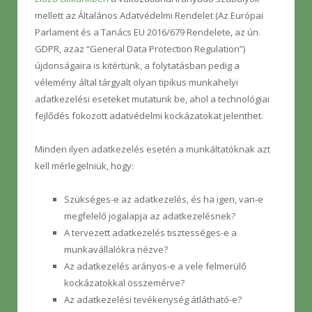
mellett az Általános Adatvédelmi Rendelet (Az Európai
Parlament és a Tanács EU 2016/679 Rendelete, az ún.
GDPR, azaz “General Data Protection Regulation”)
újdonságaira is kitértünk, a folytatásban pedig a
vélemény által tárgyalt olyan tipikus munkahelyi
adatkezelési eseteket mutatunk be, ahol a technológiai
fejlődés fokozott adatvédelmi kockázatokat jelenthet.
Minden ilyen adatkezelés esetén a munkáltatóknak azt
kell mérlegelniük, hogy:
Szükséges-e az adatkezelés, és ha igen, van-e
megfelelő jogalapja az adatkezelésnek?
A tervezett adatkezelés tisztességes-e a
munkavállalókra nézve?
Az adatkezelés arányos-e a vele felmerülő
kockázatokkal összemérve?
Az adatkezelési tevékenység átlátható-e?