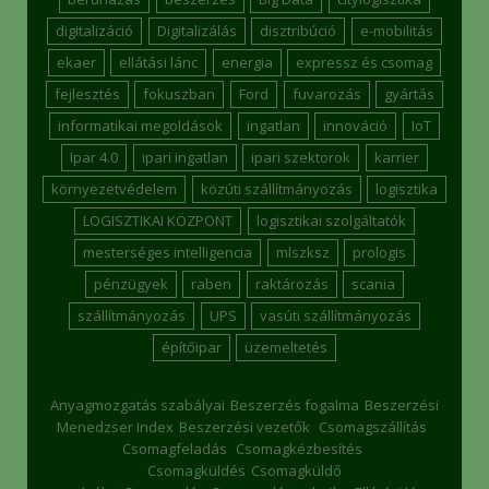
digitalizáció
Digitalizálás
disztribúció
e-mobilitás
ekaer
ellátási lánc
energia
expressz és csomag
fejlesztés
fokuszban
Ford
fuvarozás
gyártás
informatikai megoldások
ingatlan
innováció
IoT
Ipar 4.0
ipari ingatlan
ipari szektorok
karrier
környezetvédelem
közúti szállítmányozás
logisztika
LOGISZTIKAI KÖZPONT
logisztikai szolgáltatók
mesterséges intelligencia
mlszksz
prologis
pénzügyek
raben
raktározás
scania
szállítmányozás
UPS
vasúti szállítmányozás
építőipar
üzemeltetés
Anyagmozgatás szabályai
Beszerzés fogalma
Beszerzési
Menedzser Index
Beszerzési vezetők
Csomagszállítás
Csomagfeladás
Csomagkézbesítés
Csomagküldés
Csomagküldő